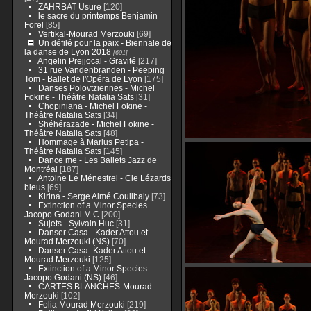
ZAHRBAT Usure
[120]
le sacre du printemps Benjamin
Forel
[85]
Vertikal-Mourad Merzouki
[69]
Un défilé pour la paix - Biennale de
la danse de Lyon 2018
[601]
Angelin Prejjocal - Gravité
[217]
31 rue Vandenbranden - Peeping
Tom - Ballet de l'Opéra de Lyon
[175]
Danses Polovtziennes - Michel
Fokine - Théâtre Natalia Sats
[31]
Chopiniana - Michel Fokine -
Théâtre Natalia Sats
[34]
Shéhérazade - Michel Fokine -
Théâtre Natalia Sats
[48]
Hommage à Marius Petipa -
Théâtre Natalia Sats
[145]
Dance me - Les Ballets Jazz de
Montréal
[187]
Antoine Le Ménestrel - Cie Lézards
bleus
[69]
Kirina - Serge Aimé Coulibaly
[73]
Extinction of a Minor Species
Jacopo Godani M.C
[200]
Sujets - Sylvain Huc
[31]
Danser Casa - Kader Attou et
Mourad Merzouki (NS)
[70]
Danser Casa- Kader Attou et
Mourad Merzouki
[125]
Extinction of a Minor Species -
Jacopo Godani (NS)
[46]
CARTES BLANCHES-Mourad
Merzouki
[102]
Folia Mourad Merzouki
[219]