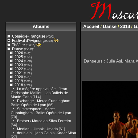
Albums
Accueil
/
Danse
/
2018
/
Ga
Comédie-Française
[4095]
Festival d'Avignon
[56246]
Théâtre
[89225]
Danse
[29148]
2026
[622]
2025
[1740]
Danseurs : Julie Asi, Mara 
2024
[1334]
2023
[2760]
2022
[1345]
2021
[1730]
2020
[161]
2019
[5126]
2018
[4136]
La mégère apprivoisée - Jean-
Christophe Maillot - Les Ballets de
Monte-Carlo
[114]
Exchange - Merce Cunningham -
Ballet Opéra de Lyon
[66]
Summerspace - Merce
Cunningham - Ballet Opéra de Lyon
[70]
Brother / Marco da Silva Ferreira
[64]
Median - Hiroaki Umeda
[61]
double bill jann Galois -Kader Attou
[27]