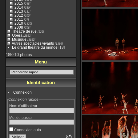
2015
[248]
2014
[380]
2013
[131]
2012
[395]
2011
[27]
2010
[1439]
2008
[798]
Théâtre de rue
[525]
Opéra
[2852]
Musique
[3655]
Autres spectacles vivants
[1386]
Le grand théâtre du monde
[18]
185210 photos
Menu
Identification
Connexion
Connexion rapide
Nom d'utilisateur
Mot de passe
Connexion auto