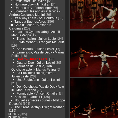
Petite mort - Jiri Kylian
[66]
No more play - Jiri Kylian
[34]
Under a day - Johan Inger
[66]
Scarabeo, les angles et le vide -
Andrea Costanzo Martini
[29]
It's always here - Adi Boutrous
[30]
Tango a Buenos Aires
[256]
Gala d'Etoiles - Alexandra
Cardinale
[252]
Lac des Cygnes, adage Acte II -
Marius Petipa
[19]
Transmission - Julien Lestel
[24]
Et Maintenant - François Mauduit
[19]
She is back - Julien Lestel
[17]
Esmeralda, Pas de Deux - Marius
Petipa
[18]
Boléro - Julien Lestel
[50]
Quartet Duo - Julien Lestel
[20]
Variation de Basilio, Don
Quichotte acte I - Marius Petipa
[5]
La Paix des Etoiles, extrait -
Julien Lestel
[26]
Une Seule Ame - Julien Lestel
[21]
Don Quichotte, Pas de Deux Acte
III - Marius Petipa
[25]
Formidable - Vincent Chaillet
[7]
Solstice - Blanca Li
[135]
Nouvelles pièces courtes - Philippe
Decouflé
[104]
The Great Gatsby - Dwight Rodhen
[115]
2017
[3880]
2016
[2896]