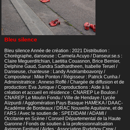
Bleu silence
Bleu silence Année de création : 2021 Distribution :
Chorégraphe, danseuse : Carmela Acuyo / Danseur.se.s :
Claire Meguerditchian, Laetitia Couasnon, Brice Bernier,
Delphine Gaud, Sandra Sadhardheen, Isabelle Teruel /
Danseuse, chanteuse : Landy Andriamboavonjy /
Compositeur : Mike Ponton / Régisseur : Patrick Cunha /
Administratrice : Anneso Roffé / Chargée de diffusion et de
production: Eva Junique / Coproductions : Aide à la
création et accueil en résidence : CNAREP Le Boulon /
CNAREP Le Moulin Fondu / Ville de Hendaye / Lycée
Aïzpurdi / Agglomération Pays Basque HAMEKA / DAAC-
Académie de Bordeaux / DRAC Nouvelle Aquitaine, et de
l’ARS / Avec le soutien de : SPEDIDAM / ADAMI /
Occitanie en Scène / Conseil Départemental de la Haute
Garonne / Fonds de soutien à la professionnalisation
Avignon Festival / Aides : Association Rudeboy Crew /