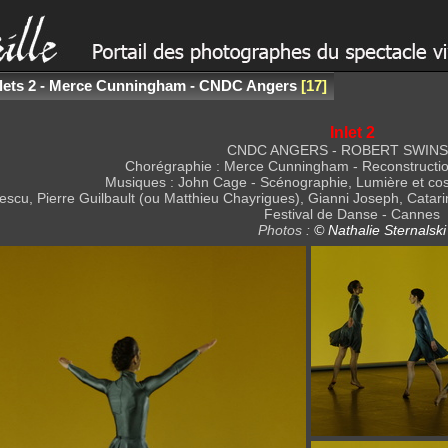
nlets 2 - Merce Cunningham - CNDC Angers
17
Inlet 2
CNDC ANGERS - ROBERT SWIN
Chorégraphie : Merce Cunningham - Reconstructio
Musiques : John Cage - Scénographie, Lumière et co
rescu, Pierre Guilbault (ou Matthieu Chayrigues), Gianni Joseph, Cata
Festival de Danse - Cannes
Photos :
© Nathalie Sternalski