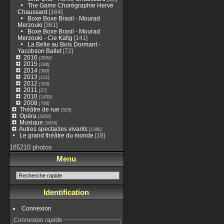
The Game Chorégraphie Hervé
Chaussard
[164]
Boxe Boxe Brasil - Mourad
Merzouki
[361]
Boxe Boxe Brasil - Mourad
Merzouki - Cie Käfig
[141]
La Belle au Bois Dormant -
Yacobson Ballet
[72]
2016
[2896]
2015
[248]
2014
[380]
2013
[131]
2012
[395]
2011
[27]
2010
[1439]
2008
[798]
Théâtre de rue
[525]
Opéra
[2852]
Musique
[3655]
Autres spectacles vivants
[1386]
Le grand théâtre du monde
[18]
185210 photos
Menu
Identification
Connexion
Connexion rapide