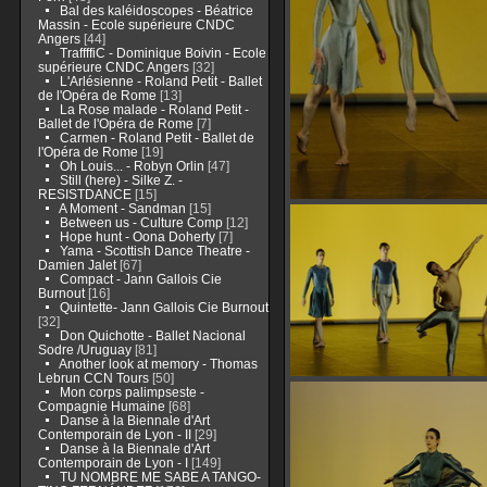
Bal des kaléidoscopes - Béatrice
Massin - Ecole supérieure CNDC
Angers
[44]
TraffffiC - Dominique Boivin - Ecole
supérieure CNDC Angers
[32]
L'Arlésienne - Roland Petit - Ballet
de l'Opéra de Rome
[13]
La Rose malade - Roland Petit -
Ballet de l'Opéra de Rome
[7]
Carmen - Roland Petit - Ballet de
l'Opéra de Rome
[19]
Oh Louis... - Robyn Orlin
[47]
Still (here) - Silke Z. -
RESISTDANCE
[15]
A Moment - Sandman
[15]
Between us - Culture Comp
[12]
Hope hunt - Oona Doherty
[7]
Yama - Scottish Dance Theatre -
Damien Jalet
[67]
Compact - Jann Gallois Cie
Burnout
[16]
Quintette- Jann Gallois Cie Burnout
[32]
Don Quichotte - Ballet Nacional
Sodre /Uruguay
[81]
Another look at memory - Thomas
Lebrun CCN Tours
[50]
Mon corps palimpseste -
Compagnie Humaine
[68]
Danse à la Biennale d'Art
Contemporain de Lyon - II
[29]
Danse à la Biennale d'Art
Contemporain de Lyon - I
[149]
TU NOMBRE ME SABE A TANGO-