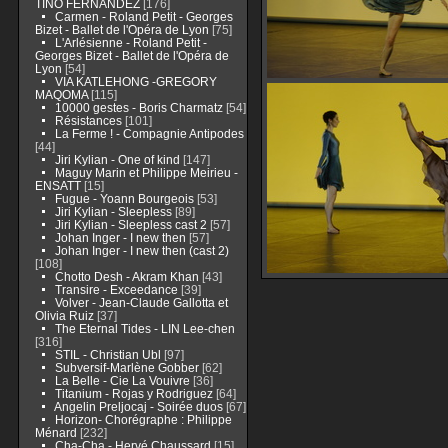
TINO FERNÁNDEZ
[176]
Carmen - Roland Petit - Georges
Bizet - Ballet de l'Opéra de Lyon
[75]
L'Arlésienne - Roland Petit -
Georges Bizet - Ballet de l'Opéra de
Lyon
[54]
VIA KATLEHONG -GREGORY
MAQOMA
[115]
10000 gestes - Boris Charmatz
[54]
Résistances
[101]
La Ferme ! - Compagnie Antipodes
[44]
Jiri Kylian - One of kind
[147]
Maguy Marin et Philippe Meirieu -
ENSATT
[15]
Fugue - Yoann Bourgeois
[53]
Jiri Kylian - Sleepless
[89]
Jiri Kylian - Sleepless cast 2
[57]
Johan Inger - I new then
[57]
Johan Inger - I new then (cast 2)
[108]
Chotto Desh - Akram Khan
[43]
Transire - Exceedance
[39]
Volver - Jean-Claude Gallotta et
Olivia Ruiz
[37]
The Eternal Tides - LIN Lee-chen
[316]
STIL - Christian Ubl
[97]
Subversif-Marlène Gobber
[62]
La Belle - Cie La Vouivre
[36]
Titanium - Rojas y Rodriguez
[64]
Angelin Preljocaj - Soirée duos
[67]
Horizon- Chorégraphe : Philippe
Ménard
[232]
Cha-Cha - Hervé Chaussard
[15]