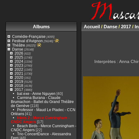
Albums
Accueil
/
Danse
/
2017
/
I
Comédie-Française
[4095]
Festival d'Avignon
[56246]
Théâtre
[89225]
Danse
[29148]
2026
[622]
2025
[1740]
Interprètes : Anna Chi
2024
[1334]
2023
[2760]
2022
[1345]
2021
[1730]
2020
[161]
2019
[5126]
2018
[4136]
2017
[3880]
bal.exe - Anne Nguyen
[40]
Carmina Burana - Claude
Brumachon - Ballet du Grand Théâtre
de Genève
[118]
Professor - Maud Le Pladec - CCN
Orléans
[41]
Inlets 2 - Merce Cunningham -
CNDC Angers
[17]
Beach Birds - Merce Cunningham -
CNDC Angers
[22]
Trio ConcertDance - Alessandra
Ferri
[48]