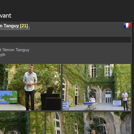
mon Tanguy
21
 et Simon Tanguy
eph