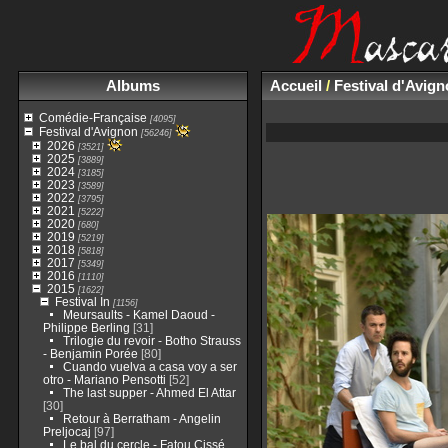
Albums
Accueil
/
Festival d'Avig
Comédie-Française
[4095]
Festival d'Avignon
[56246]
2026
[3521]
2025
[3889]
2024
[3185]
2023
[3589]
2022
[3795]
2021
[5222]
2020
[680]
2019
[5219]
2018
[5818]
2017
[5349]
2016
[1110]
2015
[1622]
Festival In
[1156]
Meursaults - Kamel Daoud -
Philippe Berling
[31]
Trilogie du revoir - Botho Strauss
- Benjamin Porée
[80]
Cuando vuelva a casa voy a ser
otro - Mariano Pensotti
[52]
The last supper - Ahmed El Attar
[30]
Retour à Berratham - Angelin
Preljocaj
[97]
Le bal du cercle - Fatou Cissé