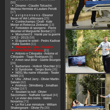
[50]
Dinamo - Claudio Tolcachir,
Melissa Hermida et Lautaro Perotti
[17]
a v i g n o n s e n s - Eleanor
Bauer et Veli Lehtovaara
[25]
Contrechamps / Draft - Kate
Moran et Rebecca Zlotowski
[13]
Forbidden di sporgersi - Pierre
Meunier et Marguerite Bordat
[27]
Monument 0 : Hanté par la guerre
(1913 - 2013)
[58]
Et quand le soleil - Pedro Kadivar
- Katia Guedes
[11]
Allonger les toits - Frédéric
Ferrer et Simon Tanguy
[21]
Antonio e Cléopatra - Antoine et
Cléopatre - Tiago Rodrigues
[8]
A mon seul désir - Gaëlle Bourges
[24]
Barbarians - Hofesh Shechter
[61]
El Syndrome - Sergio Boris
[35]
N051 Mu naine Vihastas - Teater
N099
[23]
Ubu - Alfred Jarry - Olivier Martin-
Salvan
[32]
Andreas - Strindberg - Jonathan
Châtel
[167]
Soudain la nuit - Olivier
Saccomano - Nathalie Garraud
[44]
Le vivier des noms - Valère
Novarina
[73]
Le Roi Lear miniature - William
Shakespeare - Olivier Py
[30]