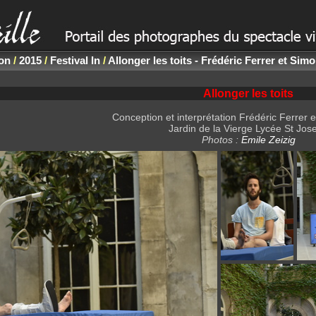
non
/
2015
/
Festival In
/
Allonger les toits - Frédéric Ferrer et Si
Allonger les toits
Conception et interprétation Frédéric Ferrer
Jardin de la Vierge Lycée St Jos
Photos :
Emile Zeizig