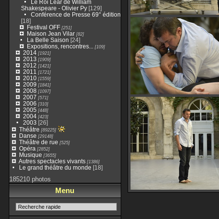
Le Roi Lear de William
Shakespeare - Olivier Py
[129]
Conférence de Presse 69° édition
[18]
Festival OFF
[251]
Maison Jean Vilar
[82]
La Belle Saison
[24]
Expositions, rencontres...
[109]
2014
[1921]
2013
[1909]
2012
[1421]
2011
[1721]
2010
[1559]
2009
[1841]
2008
[1097]
2007
[571]
2006
[310]
2005
[448]
2004
[423]
2003
[26]
Théâtre
[89225]
Danse
[29148]
Théâtre de rue
[525]
Opéra
[2852]
Musique
[3655]
Autres spectacles vivants
[1386]
Le grand théâtre du monde
[18]
185210 photos
Menu