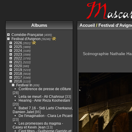
Albums
Accueil
/
Festival d'Avig
Comédie-Française
[4095]
Festival d'Avignon
[56246]
2026
[3521]
2025
[3889]
2024
[3185]
Scénographie Nathalie Har
2023
[3589]
2022
[3795]
2021
[5222]
2020
[680]
2019
[5219]
2018
[5818]
2017
[5349]
2016
[1110]
Festival In
[836]
Conférence de presse de clôture
[28]
Leila se meurt - Ali Chahrour
[33]
Hearing - Amir Reza Koohestani
[20]
Babel 7.16 - Sidi Larbi Cherkaoui,
Damien Jalet
[86]
De l'imagination - Clara Le Picard
[23]
Les promesses du magma -
Casey et Kevin Jean
[13]
Cent titres - Guilherme Garrido et