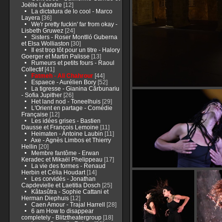
Joëlle Léandre
[12]
La dictatura de lo cool - Marco
Layera
[36]
We'r pretty fuckin' far from okay -
Lisbeth Gruwez
[24]
Sisters - Roser Montlló Guberna
et Elsa Wolliaston
[30]
Il est trop tôt pour un titre - Halory
Goerger et Martin Palisse
[13]
Rumeurs et petits fours - Raoul
Collectif
[41]
Fatmeh - Ali Chahrour
[44]
Espaece - Aurélien Bory
[52]
La tigresse - Gianina Cărbunariu
- Sofia Jupither
[26]
Het land nod - Toneelhuis
[29]
L'Orient en partage - Comédie
Française
[12]
Les idées grises - Bastien
Dausse et François Lemoine
[11]
Heimaten - Antoine Laubin
[11]
Axe - Agnès Limbos et Thierry
Hellin
[20]
Membre fantôme - Erwan
Keradec et Mikaël Phelippeau
[17]
La vie des formes - Renaud
Herbin et Célia Houdart
[14]
Les corvidés - Jonathan
Capdevielle et Laetitia Dosch
[25]
Kâtasûtra - Sophie Cattani et
Herman Diephuis
[12]
Caen Amour - Trajal Harrell
[28]
6 am How to disappear
completely - Blitztheatergroup
[18]