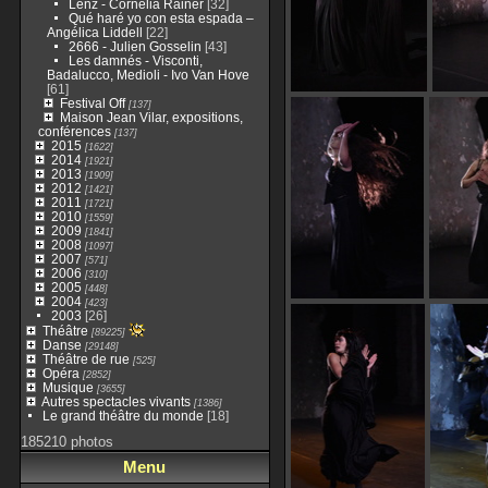
Lenz - Cornelia Rainer
[32]
Qué haré yo con esta espada –
Angélica Liddell
[22]
2666 - Julien Gosselin
[43]
Les damnés - Visconti,
Badalucco, Medioli - Ivo Van Hove
[61]
Festival Off
[137]
Maison Jean Vilar, expositions,
conférences
[137]
2015
[1622]
2014
[1921]
2013
[1909]
2012
[1421]
2011
[1721]
2010
[1559]
2009
[1841]
2008
[1097]
2007
[571]
2006
[310]
2005
[448]
2004
[423]
2003
[26]
Théâtre
[89225]
Danse
[29148]
Théâtre de rue
[525]
Opéra
[2852]
Musique
[3655]
Autres spectacles vivants
[1386]
Le grand théâtre du monde
[18]
185210 photos
Menu