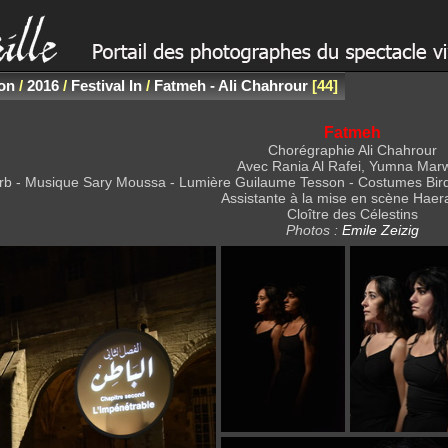
non
/
2016
/
Festival In
/
Fatmeh - Ali Chahrour
44
Fatmeh
Chorégraphie Ali Chahrour
Avec Rania Al Rafei, Yumna Mar
b - Musique Sary Moussa - Lumière Guilaume Tesson - Costumes Bird on 
Assistante à la mise en scène Haer
Cloître des Célestins
Photos :
Emile Zeizig