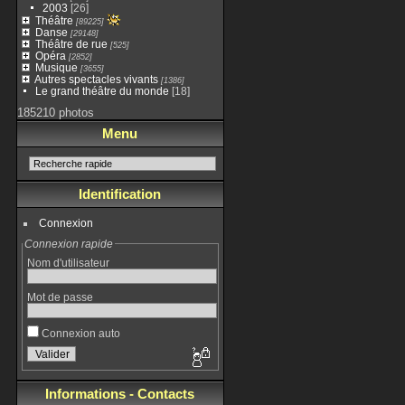
2003
[26]
Théâtre
[89225]
Danse
[29148]
Théâtre de rue
[525]
Opéra
[2852]
Musique
[3655]
Autres spectacles vivants
[1386]
Le grand théâtre du monde
[18]
185210 photos
Menu
Identification
Connexion
Connexion rapide
Nom d'utilisateur
Mot de passe
Connexion auto
Informations - Contacts