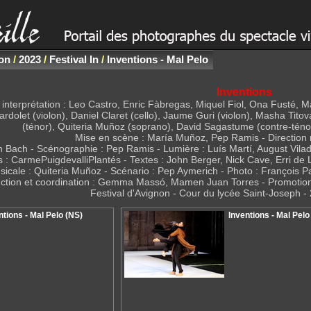
non
/
2023
/
Festival In
/
Inventions - Mal Pelo
Inventions
interprétation : Leo Castro, Enric Fàbregas, Miquel Fiol, Ona Fusté, 
rdolet (violon), Daniel Claret (cello), Jaume Guri (violon), Masha Tito
(ténor), Quiteria Muñoz (soprano), David Sagastume (contre-téno
Mise en scène : María Muñoz, Pep Ramis - Direction m
 Bach - Scénographie : Pep Ramis - Lumière : Luís Martí, August Vilad
 CarmePuigdevalliPlantés - Textes : John Berger, Nick Cave, Erri de Lu
usicale : Quiteria Muñoz - Scénario : Pep Aymerich - Photo : François P
ction et coordination : Gemma Massó, Mamen Juan Torres - Promotion
Festival d'Avignon - Cour du lycée Saint-Joseph - 
ntions - Mal Pelo (NS)
Inventions - Mal Pelo