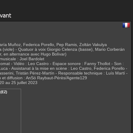
María Muñoz, Federica Porello, Pep Ramis, Zoltán Vakulya
va (viole) - Quatuor à voix Giorgio Celenza (basse), Mario Corberán
r, en alternance avec Hugo Bolívar)
usicale : Joel Bardolet
omat - Vidéo : Leo Castro - Espace sonore : Fanny Thollot - Son :
ca - Assistanat à la mise en scène : Leo Castro, Federica Porello -
asserini, Tristán Pérez-Martín - Responsable technique : Luís Martí -
 et diffusion : AnSó Raybaut-Pérès/Agente129
20 au 25 juillet 2023
 (EZ)