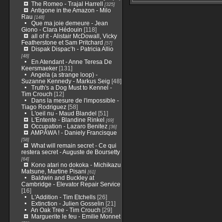
The Romeo - Trajal Harrell
[325]
Antigone in the Amazon - Milo
Rau
[148]
Que ma joie demeure - Jean
Giono - Clara Hédouin
[118]
all of it - Alistair McDowall, Vicky
Featherstone et Sam Pritchard
[57]
Dispak Dispac’h - Patricia Allio
[48]
En Atendant - Anne Teresa De
Keersmaeker
[131]
Angela (a strange loop) -
Suzanne Kennedy - Markus Seig
[48]
Truth's a Dog Must to Kennel -
Tim Crouch
[12]
Dans la mesure de l'impossible -
Tiago Rodriguez
[58]
L'oeil nu - Maud Blandel
[51]
L'Entente - Blandine Rinkel
[69]
Occupation - Lazaro Benitez
[36]
AMPĀWA ! - Daniely Francisque
[58]
What will remain secret - Ce qui
restera secret - Auguste de Boursetty
[64]
Kono atari no dokoka - Michikazu
Matsune, Martine Pisani
[61]
Baldwin and Buckley at
Cambridge - Elevator Repair Service
[16]
L'Addition - Tim Etchells
[26]
Extinction - Julien Gosselin
[21]
An Oak Tree - Tim Crouch
[29]
Marguerite le feu - Emilie Monnet