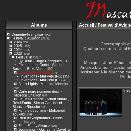
Albums
Accueil
/
Festival d'Avig
Comédie-Française
[4095]
Festival d'Avignon
[56246]
2026
[3521]
Chorégraphie et 
2025
[3889]
Quatuor à cordes : Joel Ba
2024
[3185]
2023
[3589]
Festival In
[2621]
By Heart - Tiago Rodrigues
[31]
Musique : Jean-Sébastien
En attendant Godot - Samuel
Andreu Bramon - Costumes :
Beckett - Enzo Verdet
[50]
Assistanat à la direction m
Inventions - Mal Pelo
[75]
Inventions - Mal Pelo (NS)
[35]
Produ
Inventions - Mal Pelo (EZ)
[40]
Black Lights - Mathilde Monnier
[105]
Inve
Carte noire nommée désir -
Rebecca Chaillon
[89]
Le Beau monde - Arthur Amard ,
Rémi Fortin , Simon Gauchet et
Blanche Ripoche
[80]
For the good time - Mohamed
Toukabri
[53]
Rien d'exceptionnel - Balkis
Moutashar
[54]
Feu - Fanny Alvarez
[101]
Jeune mort - Guillaume Cayet
[29]