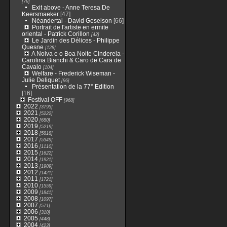
[79]
Exit above - Anne Teresa De
Keersmaeker
[47]
Néandertal - David Geselson
[66]
Portrait de l'artiste en ermite
oriental - Patrick Corillon
[42]
Le Jardin des Délices - Philippe
Quesne
[128]
A Noiva e o Boa Noite Cinderela -
Carolina Bianchi & Caro de Cara de
Cavalo
[104]
Welfare - Frederick Wiseman -
Julie Deliquet
[96]
Présentation de la 77° Edition
[16]
Festival OFF
[968]
2022
[3795]
2021
[5222]
2020
[680]
2019
[5219]
2018
[5818]
2017
[5349]
2016
[1110]
2015
[1622]
2014
[1921]
2013
[1909]
2012
[1421]
2011
[1721]
2010
[1559]
2009
[1841]
2008
[1097]
2007
[571]
2006
[310]
2005
[448]
2004
[423]