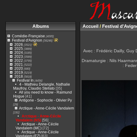
Albums
Accueil
/
Festival d'Avig
Comédie-Française
[4095]
Festival d'Avignon
[56246]
2026
[3521]
2025
[3889]
Avec : Frédéric Dailly, Gu
2024
[3185]
2023
[3589]
Dramaturgie : Nils Haarmann,
2022
[3795]
2021
[5222]
: Feder
2020
[680]
2019
[5219]
2018
[5818]
Festival In
[4456]
4 - Mathieu Delangle, Nathalie
Maufroy, Claudio Stellato
[35]
All you need to know - Raimund
Hogue
[41]
Antigone - Sophocle - Olivier Py
[29]
Arctique - Anne-Cécile Vandalem
[191]
Arctique - Anne-Cécile
Vandalem (NS)
[56]
Arctique - Anne-Cécile
Vandalem (MC)
[72]
Arctique - Anne-Cécile
Vandalem (EZ)
[63]