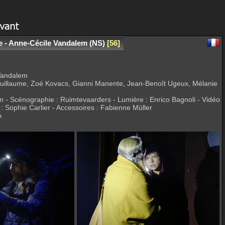
e - Anne-Cécile Vandalem (NS)
56
 Vandalem
 Guillaume, Zoé Kovacs, Gianni Manente, Jean-Benoît Ugeux, Mélanie
n - Scénographie : Ruimtevaarders - Lumière : Enrico Bagnoli - Vidéo
: Sophie Carlier - Accessoires : Fabienne Müller
A