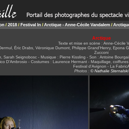
non
/
2018
/
Festival In
/
Arctique - Anne-Cécile Vandalem
/
Arctiqu
Arctique
Texte et mise en scène : Anne-Cécile
y Dermul, Éric Drabs, Véronique Dumont, Philippe Grand'Henry, Epona
Zucconi
 Sarah Seignobosc - Musique : Pierre Kissling - Son : Antoine Bourgai
ico D'Ambrosio - Costumes : Laurence Hermant - Maquillage, coiffures 
Festival d'Avignon - La Fabric
Photos :
© Nathalie Sternalski