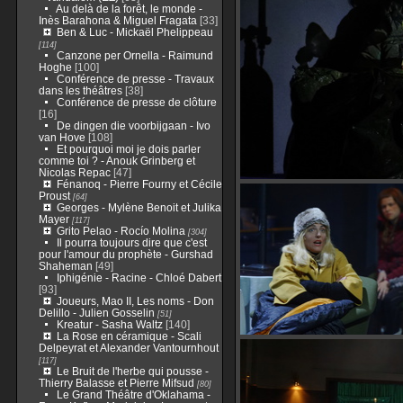
Au delà de la forêt, le monde -
Inès Barahona & Miguel Fragata
[33]
Ben & Luc - Mickaël Phelippeau
[114]
Canzone per Ornella - Raimund
Hoghe
[100]
Conférence de presse - Travaux
dans les théâtres
[38]
Conférence de presse de clôture
[16]
De dingen die voorbijgaan - Ivo
van Hove
[108]
Et pourquoi moi je dois parler
comme toi ? - Anouk Grinberg et
Nicolas Repac
[47]
Fénanoq - Pierre Fourny et Cécile
Proust
[64]
Georges - Mylène Benoit et Julika
Mayer
[117]
Grito Pelao - Rocío Molina
[304]
Il pourra toujours dire que c'est
pour l'amour du prophète - Gurshad
Shaheman
[49]
Iphigénie - Racine - Chloé Dabert
[93]
Joueurs, Mao II, Les noms - Don
Delillo - Julien Gosselin
[51]
Kreatur - Sasha Waltz
[140]
La Rose en céramique - Scali
Delpeyrat et Alexander Vantournhout
[117]
Le Bruit de l'herbe qui pousse -
Thierry Balasse et Pierre Mifsud
[80]
Le Grand Théâtre d'Oklahama -