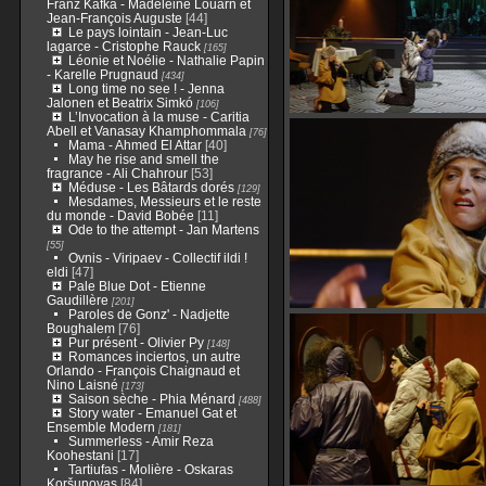
Franz Kafka - Madeleine Louarn et
Jean-François Auguste
[44]
Le pays lointain - Jean-Luc
lagarce - Cristophe Rauck
[165]
Léonie et Noélie - Nathalie Papin
- Karelle Prugnaud
[434]
Long time no see ! - Jenna
Jalonen et Beatrix Simkó
[106]
L’Invocation à la muse - Caritia
Abell et Vanasay Khamphommala
[76]
Mama - Ahmed El Attar
[40]
May he rise and smell the
fragrance - Ali Chahrour
[53]
Méduse - Les Bâtards dorés
[129]
Mesdames, Messieurs et le reste
du monde - David Bobée
[11]
Ode to the attempt - Jan Martens
[55]
Ovnis - Viripaev - Collectif ildi !
eldi
[47]
Pale Blue Dot - Etienne
Gaudillère
[201]
Paroles de Gonz' - Nadjette
Boughalem
[76]
Pur présent - Olivier Py
[148]
Romances inciertos, un autre
Orlando - François Chaignaud et
Nino Laisné
[173]
Saison sèche - Phia Ménard
[488]
Story water - Emanuel Gat et
Ensemble Modern
[181]
Summerless - Amir Reza
Koohestani
[17]
Tartiufas - Molière - Oskaras
Koršunovas
[84]