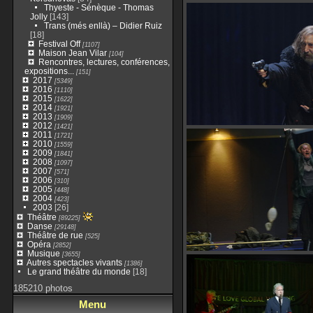
Thyeste - Sénèque - Thomas
Jolly
[143]
Trans (més enllà) – Didier Ruiz
[18]
Festival Off
[1107]
Maison Jean Vilar
[104]
Rencontres, lectures, conférences,
expositions...
[151]
2017
[5349]
2016
[1110]
2015
[1622]
2014
[1921]
2013
[1909]
2012
[1421]
2011
[1721]
2010
[1559]
2009
[1841]
2008
[1097]
2007
[571]
2006
[310]
2005
[448]
2004
[423]
2003
[26]
Théâtre
[89225]
Danse
[29148]
Théâtre de rue
[525]
Opéra
[2852]
Musique
[3655]
Autres spectacles vivants
[1386]
Le grand théâtre du monde
[18]
185210 photos
Menu