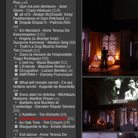
Rau
[148]
Que ma joie demeure - Jean
Giono - Clara Hédouin
[118]
all of it - Alistair McDowall, Vicky
Featherstone et Sam Pritchard
[57]
Dispak Dispac’h - Patricia Allio
[48]
En Atendant - Anne Teresa De
Keersmaeker
[131]
Angela (a strange loop) -
Suzanne Kennedy - Markus Seig
[48]
Truth's a Dog Must to Kennel -
Tim Crouch
[12]
Dans la mesure de l'impossible -
Tiago Rodriguez
[58]
L'oeil nu - Maud Blandel
[51]
L'Entente - Blandine Rinkel
[69]
Occupation - Lazaro Benitez
[36]
AMPĀWA ! - Daniely Francisque
[58]
What will remain secret - Ce qui
restera secret - Auguste de Boursetty
[64]
Kono atari no dokoka - Michikazu
Matsune, Martine Pisani
[61]
Baldwin and Buckley at
Cambridge - Elevator Repair Service
[16]
L'Addition - Tim Etchells
[26]
Extinction - Julien Gosselin
[21]
An Oak Tree - Tim Crouch
[29]
Marguerite le feu - Emilie Monnet
[79]
Exit above - Anne Teresa De