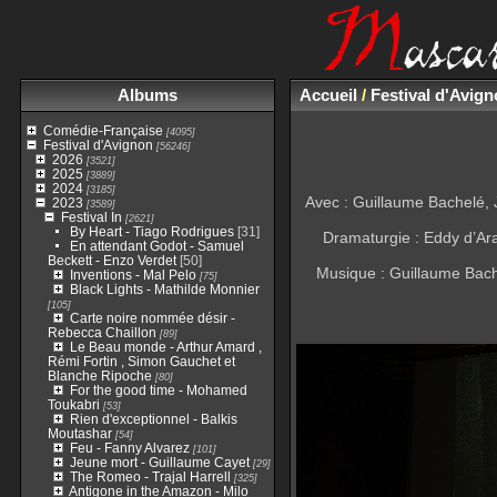
Albums
Accueil
/
Festival d'Avig
Comédie-Française
[4095]
Festival d'Avignon
[56246]
2026
[3521]
2025
[3889]
2024
[3185]
Avec : Guillaume Bachelé, 
2023
[3589]
Festival In
[2621]
By Heart - Tiago Rodrigues
[31]
Dramaturgie : Eddy d’Ara
En attendant Godot - Samuel
Beckett - Enzo Verdet
[50]
Musique : Guillaume Bache
Inventions - Mal Pelo
[75]
Black Lights - Mathilde Monnier
[105]
Carte noire nommée désir -
Rebecca Chaillon
[89]
Le Beau monde - Arthur Amard ,
Rémi Fortin , Simon Gauchet et
Blanche Ripoche
[80]
For the good time - Mohamed
Toukabri
[53]
Rien d'exceptionnel - Balkis
Moutashar
[54]
Feu - Fanny Alvarez
[101]
Jeune mort - Guillaume Cayet
[29]
The Romeo - Trajal Harrell
[325]
Antigone in the Amazon - Milo