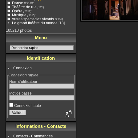
Danse
[29148]
Théâtre de rue
[525]
Opéra
[2852]
Musique
[3655]
Autres spectacles vivants
[1386]
Le grand théâtre du monde
[18]
185210 photos
Menu
Identification
Connexion
Connexion rapide
Nom d'utilisateur
Mot de passe
Connexion auto
Informations - Contacts
Contacts - Commandes