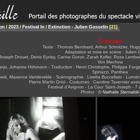
non
/
2023
/
Festival In
/
Extinction - Julien Gosselin
21
Extinction
Texte : Thomas Bernhard, Arthur Schnitzler, Hu
Adaptation et mise en scène : Julien 
Joseph Drouet, Denis Eyriey, Carine Goron, Zarah Kofler, Rosa Lembe
Von Mechow
njo, Johanna Höhmann - Traduction : Henri Christophe, Philippe Forge
Spinazzi, Panthea
lé, Maxence Vandevelde - Scénographie : Lisetta Buccellato - Lumière 
Pierre Martin Oriol - Costumes : Caroline Tavernier ass
Festival d'Avignon - La Cour Saint-Joseph - 7 a
Photos :
© Nathalie Sternalski