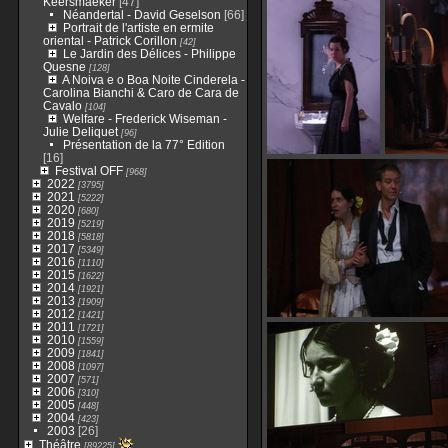
Keersmaeker
[47]
Néandertal - David Geselson
[66]
Portrait de l'artiste en ermite
oriental - Patrick Corillon
[42]
Le Jardin des Délices - Philippe
Quesne
[128]
A Noiva e o Boa Noite Cinderela -
Carolina Bianchi & Caro de Cara de
Cavalo
[104]
Welfare - Frederick Wiseman -
Julie Deliquet
[96]
Présentation de la 77° Edition
[16]
Festival OFF
[968]
2022
[3795]
2021
[5222]
2020
[680]
2019
[5219]
2018
[5818]
2017
[5349]
2016
[1110]
2015
[1622]
2014
[1921]
2013
[1909]
2012
[1421]
2011
[1721]
2010
[1559]
2009
[1841]
2008
[1097]
2007
[571]
2006
[310]
2005
[448]
2004
[423]
2003
[26]
Théâtre
[89225]