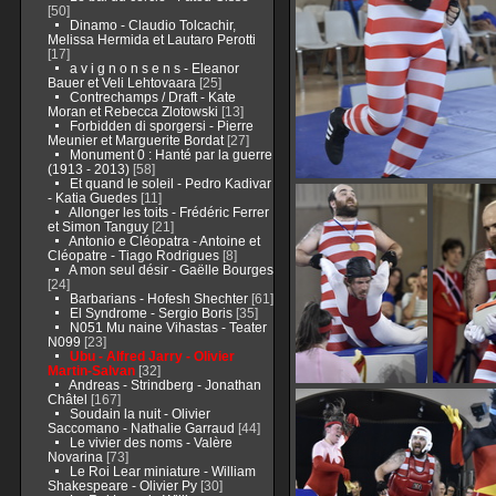
[50]
Dinamo - Claudio Tolcachir,
Melissa Hermida et Lautaro Perotti
[17]
a v i g n o n s e n s - Eleanor
Bauer et Veli Lehtovaara
[25]
Contrechamps / Draft - Kate
Moran et Rebecca Zlotowski
[13]
Forbidden di sporgersi - Pierre
Meunier et Marguerite Bordat
[27]
Monument 0 : Hanté par la guerre
(1913 - 2013)
[58]
Et quand le soleil - Pedro Kadivar
- Katia Guedes
[11]
Allonger les toits - Frédéric Ferrer
et Simon Tanguy
[21]
Antonio e Cléopatra - Antoine et
Cléopatre - Tiago Rodrigues
[8]
A mon seul désir - Gaëlle Bourges
[24]
Barbarians - Hofesh Shechter
[61]
El Syndrome - Sergio Boris
[35]
N051 Mu naine Vihastas - Teater
N099
[23]
Ubu - Alfred Jarry - Olivier
Martin-Salvan
[32]
Andreas - Strindberg - Jonathan
Châtel
[167]
Soudain la nuit - Olivier
Saccomano - Nathalie Garraud
[44]
Le vivier des noms - Valère
Novarina
[73]
Le Roi Lear miniature - William
Shakespeare - Olivier Py
[30]