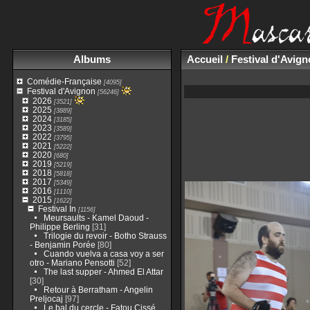
Albums
Accueil
/
Festival d'Avig
Comédie-Française
[4095]
Festival d'Avignon
[56246]
2026
[3521]
2025
[3889]
2024
[3185]
2023
[3589]
2022
[3795]
2021
[5222]
2020
[680]
2019
[5219]
2018
[5818]
2017
[5349]
2016
[1110]
2015
[1622]
Festival In
[1156]
Meursaults - Kamel Daoud -
Philippe Berling
[31]
Trilogie du revoir - Botho Strauss
- Benjamin Porée
[80]
Cuando vuelva a casa voy a ser
otro - Mariano Pensotti
[52]
The last supper - Ahmed El Attar
[30]
Retour à Berratham - Angelin
Preljocaj
[97]
Le bal du cercle - Fatou Cissé