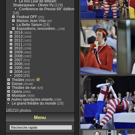
Le Roi Lear de William
Shakespeare - Olivier Py
[129]
Conférence de Presse 69° édition
[18]
Festival OFF
[251]
Maison Jean Vilar
[82]
La Belle Saison
[24]
Expositions, rencontres...
[109]
2014
[1921]
2013
[1909]
2012
[1421]
2011
[1721]
2010
[1559]
2009
[1841]
2008
[1097]
2007
[571]
2006
[310]
2005
[448]
2004
[423]
2003
[26]
Théâtre
[89225]
Danse
[29148]
Théâtre de rue
[525]
Opéra
[2852]
Musique
[3655]
Autres spectacles vivants
[1386]
Le grand théâtre du monde
[18]
185210 photos
Menu