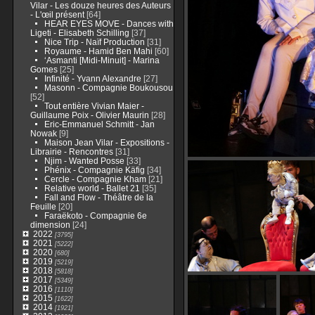
Vilar - Les douze heures des Auteurs
- L'œil présent
[64]
HEAR EYES MOVE - Dances with
Ligeti - Elisabeth Schilling
[37]
Nice Trip - Naïf Production
[31]
Royaume - Hamid Ben Mahi
[60]
‘Asmanti [Midi-Minuit] - Marina
Gomes
[25]
Infinité - Yvann Alexandre
[27]
Masonn - Compagnie Boukousou
[52]
Tout entière Vivian Maier -
Guillaume Poix - Olivier Maurin
[28]
Eric-Emmanuel Schmitt - Jan
Nowak
[9]
Maison Jean Vilar - Expositions -
Librairie - Rencontres
[31]
Njim - Wanted Posse
[33]
Phénix - Compagnie Käfig
[34]
Cercle - Compagnie Kham
[21]
Relative world - Ballet 21
[35]
Fall and Flow - Théâtre de la
Feuille
[20]
Faraëkoto - Compagnie 6e
dimension
[24]
2022
[3795]
2021
[5222]
2020
[680]
2019
[5219]
2018
[5818]
2017
[5349]
2016
[1110]
2015
[1622]
2014
[1921]