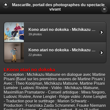
Mascarille, portail des photographes du spectacle
vivant
Kono atari no dokoka - Michikazu Matsune, Martine Pisani (EZ)
39 photos
Kono atari no dokoka - Michikazu Matsune, Martine Pisani (NS)
22 photos
LKono atari no dokoka
Conception : Michikazu Matsune en dialogue avec Martine
Pisani (Basé sur les premières œuvres de Martine Pisani )
Avec : Theo Kooijman, Michikazu Matsune, Martine Pisani
Lumière : Ludovic Rivière - Vidéo : Michikazu Matsune,
Maximillian Pramatarov - Conseil artistique : Miwa Negoro,
Ludovic Rivière, Anne Lenglet - Régie vidéo : Anne Lenglet
- Traduction pour le surtitrage : Marion Schwartz -
Production : Franziska Zaida Schrammel, Frauke Niemann
Festival d'Avignon - Collection Lambert - 8 au 15 juillet