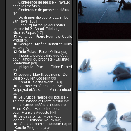
Conférence de presse - Travaux
dans les théâtres
[38]
Conférence de presse de clôture
[16]
De dingen die voorbijgaan - Ivo
van Hove
[108]
Et pourquoi moi je dois parler
comme toi ? - Anouk Grinberg et
Nicolas Repac
[47]
Fénanoq - Pierre Fourny et Cécile
Proust
[64]
Georges - Mylène Benoit et Julika
Mayer
[117]
Grito Pelao - Rocío Molina
[304]
Il pourra toujours dire que c'est
pour l'amour du prophète - Gurshad
Shaheman
[49]
Iphigénie - Racine - Chloé Dabert
[93]
Joueurs, Mao II, Les noms - Don
Delillo - Julien Gosselin
[51]
Kreatur - Sasha Waltz
[140]
La Rose en céramique - Scali
Delpeyrat et Alexander Vantournhout
[117]
Le Bruit de l'herbe qui pousse -
Thierry Balasse et Pierre Mifsud
[80]
Le Grand Théâtre d'Oklahama -
Franz Kafka - Madeleine Louarn et
Jean-François Auguste
[44]
Le pays lointain - Jean-Luc
lagarce - Cristophe Rauck
[165]
Léonie et Noélie - Nathalie Papin
- Karelle Prugnaud
[434]