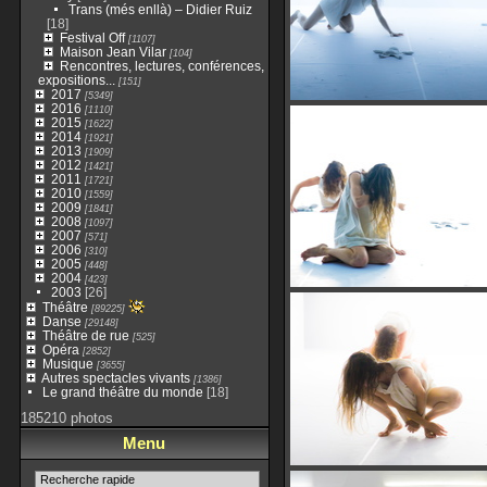
Trans (més enllà) – Didier Ruiz
[18]
Festival Off
[1107]
Maison Jean Vilar
[104]
Rencontres, lectures, conférences,
expositions...
[151]
2017
[5349]
2016
[1110]
2015
[1622]
2014
[1921]
2013
[1909]
2012
[1421]
2011
[1721]
2010
[1559]
2009
[1841]
2008
[1097]
2007
[571]
2006
[310]
2005
[448]
2004
[423]
2003
[26]
Théâtre
[89225]
Danse
[29148]
Théâtre de rue
[525]
Opéra
[2852]
Musique
[3655]
Autres spectacles vivants
[1386]
Le grand théâtre du monde
[18]
185210 photos
Menu