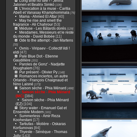
Long time no see ! - Jenna
Jalonen et Beatrix Simkó
[106]
L’Invocation à la muse - Caritia
Abell et Vanasay Khamphommala
[76]
Mama - Ahmed El Attar
[40]
May he rise and smell the
fragrance - Ali Chahrour
[53]
Méduse - Les Bâtards dorés
[129]
Mesdames, Messieurs et le reste
du monde - David Bobée
[11]
Ode to the attempt - Jan Martens
[55]
Ovnis - Viripaev - Collectif ildi !
eldi
[47]
Pale Blue Dot - Etienne
Gaudillère
[201]
Paroles de Gonz' - Nadjette
Boughalem
[76]
Pur présent - Olivier Py
[148]
Romances inciertos, un autre
Orlando - François Chaignaud et
Nino Laisné
[173]
Saison sèche - Phia Ménard
[488]
Saison sèche - Phia Ménard
(MC)
[384]
Saison sèche - Phia Ménard
(EZ)
[104]
Story water - Emanuel Gat et
Ensemble Modern
[181]
Summerless - Amir Reza
Koohestani
[17]
Tartiufas - Molière - Oskaras
Koršunovas
[84]
Thyeste - Sénèque - Thomas
Jolly
[143]