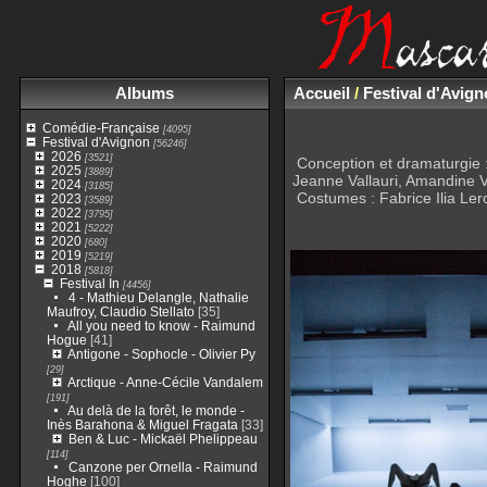
Albums
Accueil
/
Festival d'Avig
Comédie-Française
[4095]
Festival d'Avignon
[56246]
2026
[3521]
Conception et dramaturgie 
2025
[3889]
Jeanne Vallauri, Amandine V
2024
[3185]
Costumes : Fabrice Ilia Le
2023
[3589]
2022
[3795]
2021
[5222]
2020
[680]
2019
[5219]
2018
[5818]
Festival In
[4456]
4 - Mathieu Delangle, Nathalie
Maufroy, Claudio Stellato
[35]
All you need to know - Raimund
Hogue
[41]
Antigone - Sophocle - Olivier Py
[29]
Arctique - Anne-Cécile Vandalem
[191]
Au delà de la forêt, le monde -
Inès Barahona & Miguel Fragata
[33]
Ben & Luc - Mickaël Phelippeau
[114]
Canzone per Ornella - Raimund
Hoghe
[100]