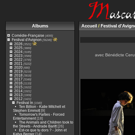
Albums
Accueil
/
Festival d'Avig
Comédie-Française
[4095]
Festival d'Avignon
[56246]
2026
[3521]
2025
[3889]
2024
[3185]
avec Bénédicte Cerut
2023
[3589]
2022
[3795]
2021
[5222]
2020
[680]
2019
[5219]
2018
[5818]
2017
[5349]
2016
[1110]
2015
[1622]
2014
[1921]
2013
[1909]
2012
[1421]
Festival In
[1040]
Ten Billion - Katie Mitchell et
Stephen Emmott
[9]
Tomorrow's Parties - Forced
Entertainment
[18]
The Animals and Children took to
the Streets - Andrade Baritt
[26]
Est-ce que tu dors ? - John et
Katya Berger
[14]