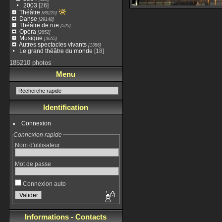
2003
[26]
Théâtre
[89225]
Danse
[29148]
Théâtre de rue
[525]
Opéra
[2852]
Musique
[3655]
Autres spectacles vivants
[1386]
Le grand théâtre du monde
[18]
185210 photos
Menu
Identification
Connexion
Connexion rapide
Nom d'utilisateur
Mot de passe
Connexion auto
Informations - Contacts