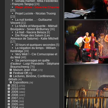
Sonata Hamlet - Mitia Fedotenko
- François Tanguy
[24]
Plage ultime - Séverine Chavrier
[25]
Projet Luciole - Nicolas Truong
[23]
La nuit tombe… - Guillaume
Vincent
[31]
Le Maître et Marguerite - Mikhaïl
Boulgakov - Simon McBurney
[36]
Le trait - Nacera Belaza
[6]
Die Ringe des Saturn (Les
Anneaux de Saturne) - Katie Mitchell
[17]
33 tours et quelques secondes
[5]
La négation du temps - William
Kentridge
[39]
Very Wetr ! - Cie Cornucopiae et
du Wetr
[46]
Six personnages en quête
d'auteur - Luigi Pirandello - Stéphane
Braunschweig
[76]
Maison Jean Vilar
[172]
Festival Off
[95]
Lectures, Binôme, Conférences,
débats
[80]
Expositions
[34]
2011
[1721]
2010
[1559]
2009
[1841]
2008
[1097]
2007
[571]
2006
[310]
2005
[448]
2004
[423]