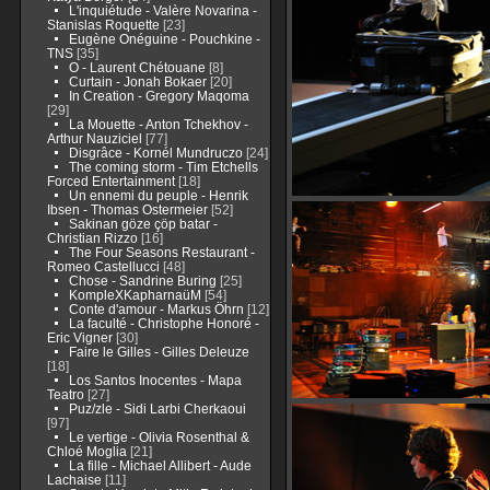
L'inquiétude - Valère Novarina -
Stanislas Roquette
[23]
Eugène Onéguine - Pouchkine -
TNS
[35]
O - Laurent Chétouane
[8]
Curtain - Jonah Bokaer
[20]
In Creation - Gregory Maqoma
[29]
La Mouette - Anton Tchekhov -
Arthur Nauziciel
[77]
Disgrâce - Kornél Mundruczo
[24]
The coming storm - Tim Etchells
Forced Entertainment
[18]
Un ennemi du peuple - Henrik
Ibsen - Thomas Ostermeier
[52]
Sakinan göze çöp batar -
Christian Rizzo
[16]
The Four Seasons Restaurant -
Romeo Castellucci
[48]
Chose - Sandrine Buring
[25]
KompleXKapharnaüM
[54]
Conte d'amour - Markus Öhrn
[12]
La faculté - Christophe Honoré -
Eric Vigner
[30]
Faire le Gilles - Gilles Deleuze
[18]
Los Santos Inocentes - Mapa
Teatro
[27]
Puz/zle - Sidi Larbi Cherkaoui
[97]
Le vertige - Olivia Rosenthal &
Chloé Moglia
[21]
La fille - Michael Allibert - Aude
Lachaise
[11]