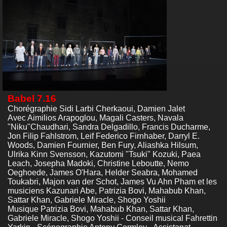
Babel 7.16
Chorégraphie Sidi Larbi Cherkaoui, Damien Jalet
Avec Aimilios Arapoglou, Magali Casters, Navala
"Niku"Chaudhari, Sandra Delgadillo, Francis Ducharme,
Jon Filip Fahlstrom, Leif Federico Firnhaber, Darryl E.
Woods, Damien Fournier, Ben Fury, Aliashka Hilsum,
Ulrika Kinn Svensson, Kazutomi "Tsuki" Kozuki, Paea
Leach, Josepha Madoki, Christine Leboutte, Nemo
Oeghoede, James O'Hara, Helder Seabra, Mohamed
Toukabri, Majon van der Schot, James Vu Ahn Pham et les
musiciens Kazunari Abe, Patrizia Bovi, Mahabub Khan,
Sattar Khan, Gabriele Miracle, Shogo Yoshii
Musique Patrizia Bovi, Mahabub Khan, Sattar Khan,
Gabriele Miracle, Shogo Yoshii - Conseil musical Fahrettin