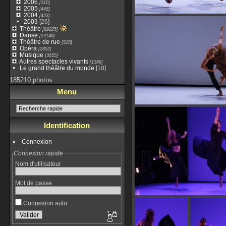
2006
[310]
2005
[448]
2004
[423]
2003
[26]
Théâtre
[89225]
Danse
[29148]
Théâtre de rue
[525]
Opéra
[2852]
Musique
[3655]
Autres spectacles vivants
[1386]
Le grand théâtre du monde
[18]
185210 photos
Menu
Identification
Connexion
Connexion rapide
Nom d'utilisateur
Mot de passe
Connexion auto