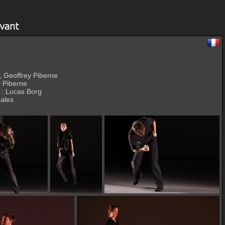
, Geoffrey Piberne
y Piberne
 : Lucas Borg
nales