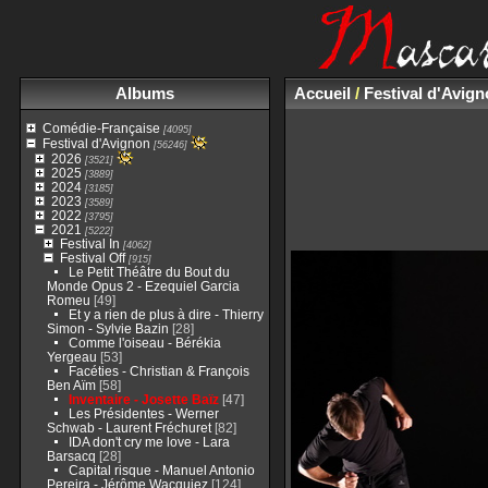
Albums
Accueil
/
Festival d'Avig
Comédie-Française
[4095]
Festival d'Avignon
[56246]
2026
[3521]
2025
[3889]
2024
[3185]
2023
[3589]
2022
[3795]
2021
[5222]
Festival In
[4062]
Festival Off
[915]
Le Petit Théâtre du Bout du
Monde Opus 2 - Ezequiel Garcia
Romeu
[49]
Et y a rien de plus à dire - Thierry
Simon - Sylvie Bazin
[28]
Comme l'oiseau - Bérékia
Yergeau
[53]
Facéties - Christian & François
Ben Aïm
[58]
Inventaire - Josette Baïz
[47]
Les Présidentes - Werner
Schwab - Laurent Fréchuret
[82]
IDA don't cry me love - Lara
Barsacq
[28]
Capital risque - Manuel Antonio
Pereira - Jérôme Wacquiez
[124]