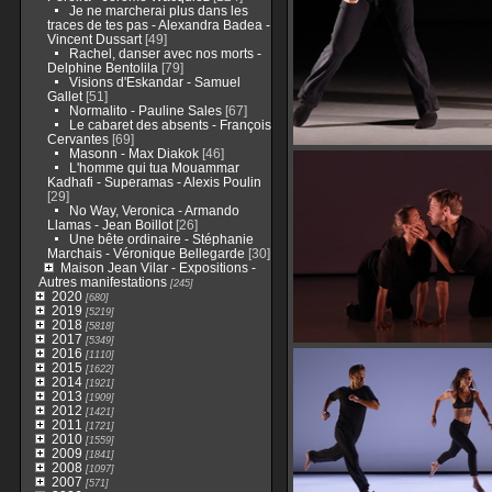
Je ne marcherai plus dans les
traces de tes pas - Alexandra Badea -
Vincent Dussart
[49]
Rachel, danser avec nos morts -
Delphine Bentolila
[79]
Visions d'Eskandar - Samuel
Gallet
[51]
Normalito - Pauline Sales
[67]
Le cabaret des absents - François
Cervantes
[69]
Masonn - Max Diakok
[46]
L'homme qui tua Mouammar
Kadhafi - Superamas - Alexis Poulin
[29]
No Way, Veronica - Armando
Llamas - Jean Boillot
[26]
Une bête ordinaire - Stéphanie
Marchais - Véronique Bellegarde
[30]
Maison Jean Vilar - Expositions -
Autres manifestations
[245]
2020
[680]
2019
[5219]
2018
[5818]
2017
[5349]
2016
[1110]
2015
[1622]
2014
[1921]
2013
[1909]
2012
[1421]
2011
[1721]
2010
[1559]
2009
[1841]
2008
[1097]
2007
[571]