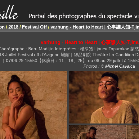
non
/
2018
/
Festival Off
/
varhung - Heart to Heart | 心事誰人知-Tji
varhung - Heart to Heart | 心事誰人知-Tjimu
路之 Chorégraphe : Baru Madiljin Interprètes : 楊淨皓 Ljaucu Tap
2018 Juillet Festival off d’Avignon 場館｜絲品劇院 Théâtre La Condition
｜07/06-29 15h50【休演日：11、18、25】 du 06 au 29 juillet à 15h50 / rel
Photos :
© Michel Cavalca