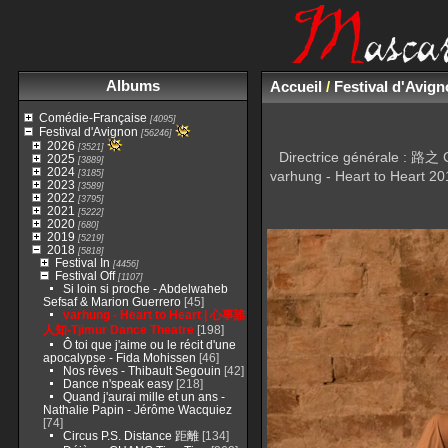
Albums
Accueil
/
Festival d'Avig
Comédie-Française
[4095]
Festival d'Avignon
[56246]
2026
[3521]
Directrice générale : 
2025
[3889]
2024
[3185]
varhung - Heart to Heart 
2023
[3589]
2022
[3795]
2021
[5222]
2020
[680]
2019
[5219]
2018
[5818]
Festival In
[4456]
Festival Off
[1107]
Si loin si proche - Abdelwaheb
Sefsaf & Marion Guerrero
[45]
varhung - Heart to Heart | 心事誰
人知-Tjimur Dance Theatre
[198]
Ô toi que j'aime ou le récit d'une
apocalypse - Fida Mohissen
[46]
Nos rêves - Thibault Segouin
[42]
Dance n'speak easy
[218]
Quand j'aurai mille et un ans -
Nathalie Papin - Jérôme Wacquiez
[74]
Circus P.S. Distance 距離
[134]