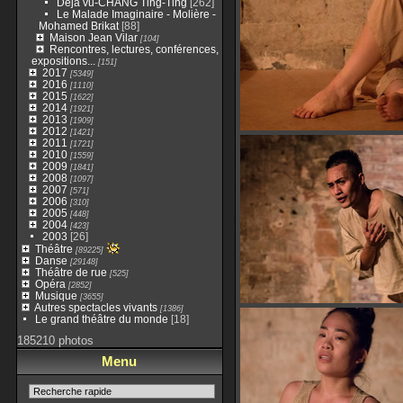
Déjà vu-CHANG Ting-Ting
[262]
Le Malade Imaginaire - Molière -
Mohamed Brikat
[88]
Maison Jean Vilar
[104]
Rencontres, lectures, conférences,
expositions...
[151]
2017
[5349]
2016
[1110]
2015
[1622]
2014
[1921]
2013
[1909]
2012
[1421]
2011
[1721]
2010
[1559]
2009
[1841]
2008
[1097]
2007
[571]
2006
[310]
2005
[448]
2004
[423]
2003
[26]
Théâtre
[89225]
Danse
[29148]
Théâtre de rue
[525]
Opéra
[2852]
Musique
[3655]
Autres spectacles vivants
[1386]
Le grand théâtre du monde
[18]
185210 photos
Menu