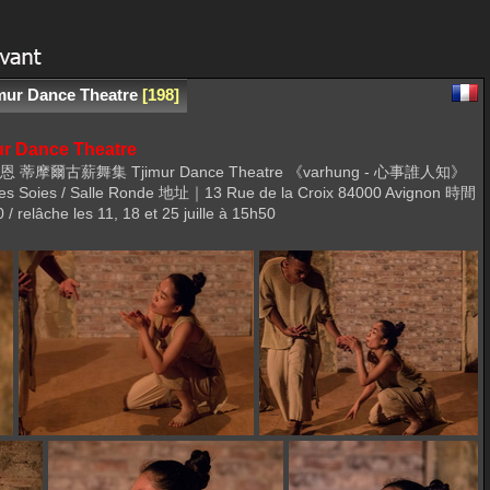
mur Dance Theatre
198
r Dance Theatre
urakac 蒙慈恩 蒂摩爾古薪舞集 Tjimur Dance Theatre 《varhung - 心事誰人知》
 Des Soies / Salle Ronde 地址｜13 Rue de la Croix 84000 Avignon 時間
âche les 11, 18 et 25 juille à 15h50