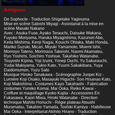
Antigone
De Sophocle - Traduction Shigetake Yaginuma
Mise en scène Satoshi Miyagi - Assistanat à la mise en
scène Masaki Nakano
Avec : Asuka Fuse, Ayako Terauchi, Daisuke Wakana,
Fuyuko Moriyama, Haruka Miyagishima, Kazunori Abe,
Keita Mishima, Kenji Nagai, Kouichi Ohtaka, Maki Honda,
Mariko Suzuki, Micari, Miyuki Yamamoto, Moemi Ishii,
Momoyo Tateno, Morimasa Takeishi, Naomi Akamatsu,
Ryo Yoshimi, Soichiro Yoshiue, Takahiko Watanabe,
Tsuyoshi Kijima, Yoji Izumi, Yoneji Ouchi, Yu Sakurauchi,
Yudai Makiyama, Yukio Kato, Yuumi Sakakibara, Yuya
Daidomumon, Yuzu Sato
Musique Hiroko Tanakawa - Scénographie Junpei Kiz -
Lumière Koji Osako, Masayuki Higuchi- Son Hisanao Kato,
Koji Makishima - Costumes Kayo Takahashi - Fabrication
costumes Yumiko Komai, Mai Ooka, Reiko Kawai -
Coiffure et maquillage Kyoko Kajita - Accessoires Eri
Fukasawa, Kaori Miwa, Hiroki Watanabe - Direction
technique Mahito Horiuchi - Régie plateau Atsushi
Muramatsu, Takahiro Yamada, Toshiki Kamiya - Habilleuse
Mai Ooka - Interprétariat Akihito Hirano - Traduction