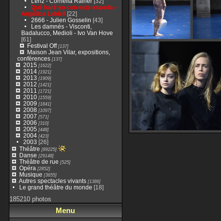
Lenz - Cornelia Rainer
[32]
Qué haré yo con esta espada –
Angélica Liddell
[22]
2666 - Julien Gosselin
[43]
Les damnés - Visconti,
Badalucco, Medioli - Ivo Van Hove
[61]
Festival Off
[137]
Maison Jean Vilar, expositions,
conférences
[137]
2015
[1622]
2014
[1921]
2013
[1909]
2012
[1421]
2011
[1721]
2010
[1559]
2009
[1841]
2008
[1097]
2007
[571]
2006
[310]
2005
[448]
2004
[423]
2003
[26]
Théâtre
[89225]
Danse
[29148]
Théâtre de rue
[525]
Opéra
[2852]
Musique
[3655]
Autres spectacles vivants
[1386]
Le grand théâtre du monde
[18]
185210 photos
Menu