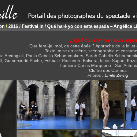
non
/
2016
/
Festival In
/
Qué haré yo con esta espada – Angélica Li
¿ Qué haré yo con esta espa
Que ferai-je, moi, de cette épée ? Approche de la loi e
Texte, mise en scène, scénographie et costumes
ise Arcangioli, Paola Cabello Schoenmakers, Sarah Cabello Schoenmake
l, Gumersindo Puche, Estíbaliz Racionero Balsera, Ichiro Sugae, Kazan T
Lumière Carlos Marquerie - Son Antoni
Cloître des Carmes
Photos :
Emile Zeizig