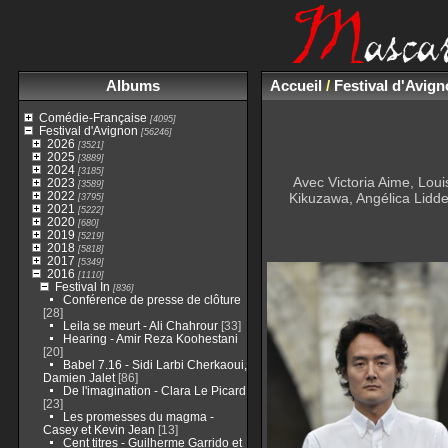
Albums
Accueil
/
Festival d'Avig
Comédie-Française
[4095]
Festival d'Avignon
[56246]
2026
[3521]
2025
[3889]
2024
[3185]
Avec Victoria Aime, Lou
2023
[3589]
2022
Kikuzawa, Angélica Liddel
[3795]
2021
[5222]
2020
[680]
2019
[5219]
2018
[5818]
2017
[5349]
2016
[1110]
Festival In
[836]
Conférence de presse de clôture
[28]
Leila se meurt - Ali Chahrour
[33]
Hearing - Amir Reza Koohestani
[20]
Babel 7.16 - Sidi Larbi Cherkaoui,
Damien Jalet
[86]
De l'imagination - Clara Le Picard
[23]
Les promesses du magma -
Casey et Kevin Jean
[13]
Cent titres - Guilherme Garrido et