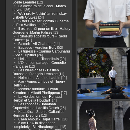
Joëlle Léandre
[12]
La dictatura de lo cool - Marco
Layera
[36]
We'r pretty fuckin' far from okay -
Lisbeth Gruwez
[24]
Sisters - Roser Montlló Guberna
et Elsa Wolliaston
[30]
Il est trop tôt pour un titre - Halory
Goerger et Martin Palisse
[13]
Rumeurs et petits fours - Raoul
Collectif
[41]
Fatmeh - Ali Chahrour
[44]
Espaece - Aurélien Bory
[52]
La tigresse - Gianina Cărbunariu
- Sofia Jupither
[26]
Het land nod - Toneelhuis
[29]
L'Orient en partage - Comédie
Française
[12]
Les idées grises - Bastien
Dausse et François Lemoine
[11]
Heimaten - Antoine Laubin
[11]
Axe - Agnès Limbos et Thierry
Hellin
[20]
Membre fantôme - Erwan
Keradec et Mikaël Phelippeau
[17]
La vie des formes - Renaud
Herbin et Célia Houdart
[14]
Les corvidés - Jonathan
Capdevielle et Laetitia Dosch
[25]
Kâtasûtra - Sophie Cattani et
Herman Diephuis
[12]
Caen Amour - Trajal Harrell
[28]
6 am How to disappear
completely - Blitztheatergroup
[18]