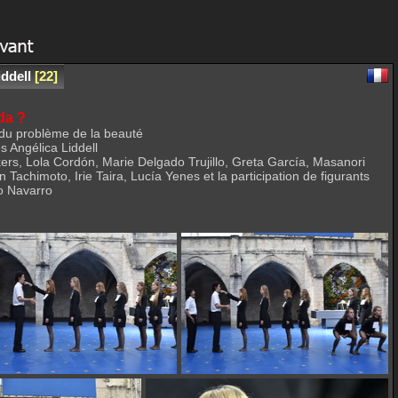
ddell
22
da ?
t du problème de la beauté
 Angélica Liddell
rs, Lola Cordón, Marie Delgado Trujillo, Greta García, Masanori
achimoto, Irie Taira, Lucía Yenes et la participation de figurants
o Navarro