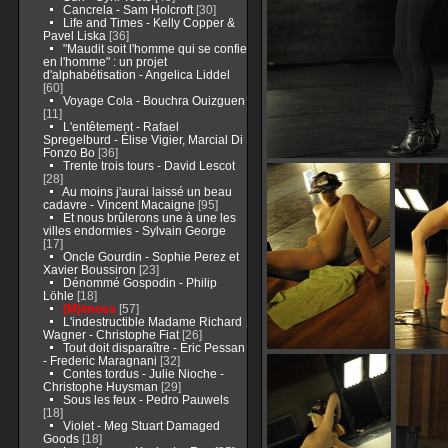
Cancrela - Sam Holcroft
[30]
Life and Times - Kelly Copper &
Pavel Liska
[36]
"Maudit soit l'homme qui se confie
en l'homme" : un projet
d'alphabétisation - Angelica Liddel
[60]
Voyage Cola - Bouchra Ouizguen
[11]
L'entêtement - Rafael
Spregelburd - Élise Vigier, Marcial Di
Fonzo Bo
[36]
Trente trois tours - David Lescot
[28]
Au moins j'aurai laissé un beau
cadavre - Vincent Macaigne
[95]
Et nous brûlerons une à une les
villes endormies - Sylvain George
[17]
Oncle Gourdin - Sophie Perez et
Xavier Boussiron
[23]
Dénommé Gospodin - Philip
Löhle
[18]
(M)imosa
[57]
L'indestructible Madame Richard
Wagner - Christophe Fiat
[26]
Tout doit disparaître - Eric Pessan
- Frederic Maragnani
[32]
Contes tordus - Julie Nioche -
Christophe Huysman
[29]
Sous les feux - Pedro Pauwels
[18]
Violet - Meg Stuart Damaged
Goods
[18]