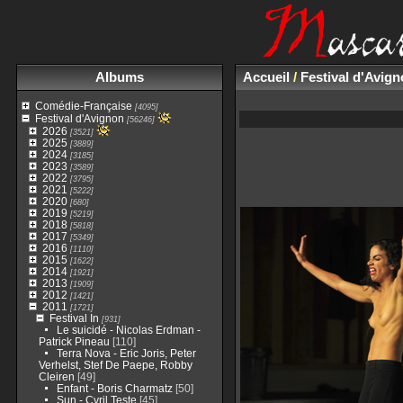
Albums
Accueil
/
Festival d'Avig
Comédie-Française
[4095]
Festival d'Avignon
[56246]
2026
[3521]
2025
[3889]
2024
[3185]
2023
[3589]
2022
[3795]
2021
[5222]
2020
[680]
2019
[5219]
2018
[5818]
2017
[5349]
2016
[1110]
2015
[1622]
2014
[1921]
2013
[1909]
2012
[1421]
2011
[1721]
Festival In
[931]
Le suicidé - Nicolas Erdman -
Patrick Pineau
[110]
Terra Nova - Eric Joris, Peter
Verhelst, Stef De Paepe, Robby
Cleiren
[49]
Enfant - Boris Charmatz
[50]
Sun - Cyril Teste
[45]