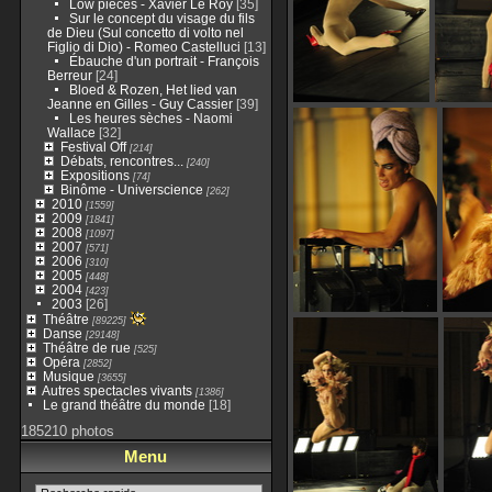
Low pieces - Xavier Le Roy
[35]
Sur le concept du visage du fils
de Dieu (Sul concetto di volto nel
Figlio di Dio) - Romeo Castelluci
[13]
Ébauche d'un portrait - François
Berreur
[24]
Bloed & Rozen, Het lied van
Jeanne en Gilles - Guy Cassier
[39]
Les heures sèches - Naomi
Wallace
[32]
Festival Off
[214]
Débats, rencontres...
[240]
Expositions
[74]
Binôme - Universcience
[262]
2010
[1559]
2009
[1841]
2008
[1097]
2007
[571]
2006
[310]
2005
[448]
2004
[423]
2003
[26]
Théâtre
[89225]
Danse
[29148]
Théâtre de rue
[525]
Opéra
[2852]
Musique
[3655]
Autres spectacles vivants
[1386]
Le grand théâtre du monde
[18]
185210 photos
Menu