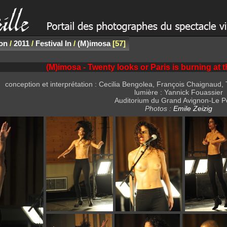
non
/
2011
/
Festival In
/
(M)imosa
57
(M)imosa - Twenty looks or Paris is burning at
conception et interprétation : Cecilia Bengolea, François Chaignaud, 
lumière : Yannick Fouassier
Auditorium du Grand Avignon-Le P
Photos :
Emile Zeizig