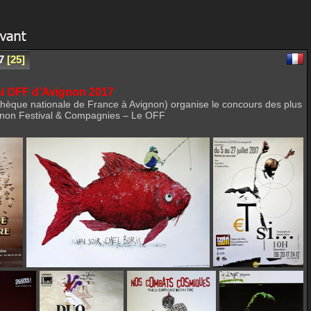
7
25
val OFF d’Avignon 2017
othèque nationale de France à Avignon) organise le concours des plus
Avignon Festival & Compagnies – Le OFF