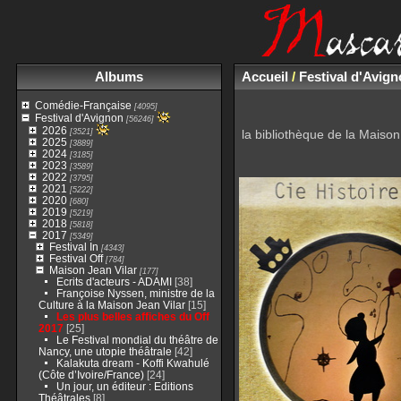
Albums
Accueil
/
Festival d'Avig
Comédie-Française
[4095]
Festival d'Avignon
[56246]
2026
[3521]
la bibliothèque de la Maiso
2025
[3889]
2024
[3185]
2023
[3589]
2022
[3795]
2021
[5222]
2020
[680]
2019
[5219]
2018
[5818]
2017
[5349]
Festival In
[4343]
Festival Off
[784]
Maison Jean Vilar
[177]
Ecrits d'acteurs - ADAMI
[38]
Françoise Nyssen, ministre de la
Culture à la Maison Jean Vilar
[15]
Les plus belles affiches du Off
2017
[25]
Le Festival mondial du théâtre de
Nancy, une utopie théâtrale
[42]
Kalakuta dream - Koffi Kwahulé
(Côte d’Ivoire/France)
[24]
Un jour, un éditeur : Editions
Théâtrales
[8]