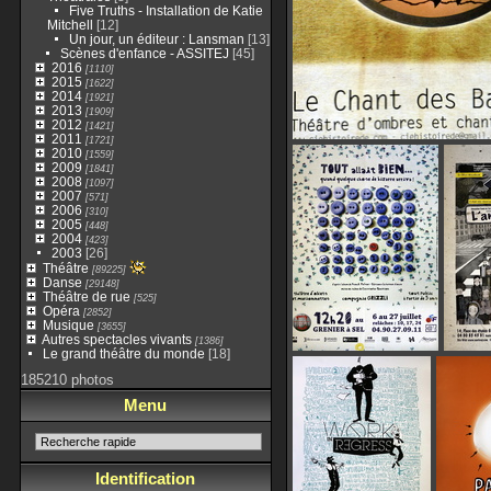
Five Truths - Installation de Katie
Mitchell
[12]
Un jour, un éditeur : Lansman
[13]
Scènes d'enfance - ASSITEJ
[45]
2016
[1110]
2015
[1622]
2014
[1921]
2013
[1909]
2012
[1421]
2011
[1721]
2010
[1559]
2009
[1841]
2008
[1097]
2007
[571]
2006
[310]
2005
[448]
2004
[423]
2003
[26]
Théâtre
[89225]
Danse
[29148]
Théâtre de rue
[525]
Opéra
[2852]
Musique
[3655]
Autres spectacles vivants
[1386]
Le grand théâtre du monde
[18]
185210 photos
Menu
Identification