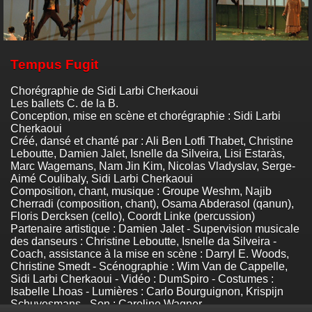
Tempus Fugit
Chorégraphie de Sidi Larbi Cherkaoui
Les ballets C. de la B.
Conception, mise en scène et chorégraphie : Sidi Larbi
Cherkaoui
Créé, dansé et chanté par : Ali Ben Lotfi Thabet, Christine
Leboutte, Damien Jalet, Isnelle da Silveira, Lisi Estaràs,
Marc Wagemans, Nam Jin Kim, Nicolas Vladyslav, Serge-
Aimé Coulibaly, Sidi Larbi Cherkaoui
Composition, chant, musique : Groupe Weshm, Najib
Cherradi (composition, chant), Osama Abderasol (qanun),
Floris Dercksen (cello), Coordt Linke (percussion)
Partenaire artistique : Damien Jalet - Supervision musicale
des danseurs : Christine Leboutte, Isnelle da Silveira -
Coach, assistance à la mise en scène : Darryl E. Woods,
Christine Smedt - Scénographie : Wim Van de Cappelle,
Sidi Larbi Cherkaoui - Vidéo : DumSpiro - Costumes :
Isabelle Lhoas - Lumières : Carlo Bourguignon, Krispijn
Schuyesmans - Son : Caroline Wagner