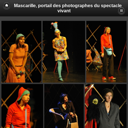
Mascarille, portail des photographes du spectacle
vivant