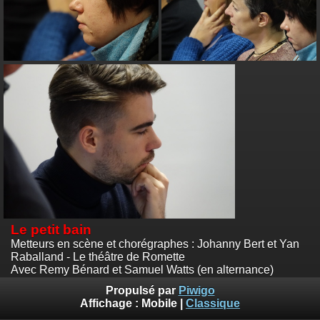
Le petit bain
Metteurs en scène et chorégraphes : Johanny Bert et Yan
Raballand - Le théâtre de Romette
Avec Remy Bénard et Samuel Watts (en alternance)
Photos :
© Emile Zeizig
Propulsé par
Piwigo
Affichage :
Mobile
|
Classique