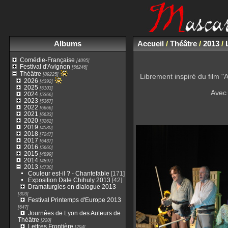
Albums
Accueil
/
Théâtre
/
2013
/
Comédie-Française
[4095]
Festival d'Avignon
[56246]
Théâtre
[89225]
Librement inspiré du film "
2026
[4392]
2025
[5103]
Avec 
2024
[5366]
2023
[5367]
2022
[6666]
2021
[6633]
2020
[3262]
2019
[4530]
2018
[7247]
2017
[6437]
2016
[5660]
2015
[4899]
2014
[4897]
2013
[4730]
Couleur est-il ? - Chantefable
[171]
Exposition Dale Chihuly 2013
[42]
Dramaturgies en dialogue 2013
[303]
Festival Printemps d'Europe 2013
[647]
Journées de Lyon des Auteurs de
Théâtre
[220]
Lettres Frontière
[294]