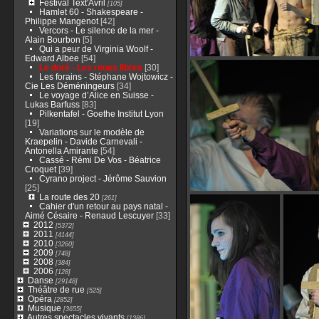
Festival Text'Avril
[105]
Hamlet 60 - Shakespeare -
Philippe Mangenot
[42]
Vercors - Le silence de la mer -
Alain Bourbon
[5]
Qui a peur de Virginia Woolf -
Edward Albee
[54]
Le doré - Les roues libres
[30]
Les forains - Stéphane Wojtowicz -
Cie Les Déméningeurs
[34]
Le voyage d’Alice en Suisse -
Lukas Barfuss
[83]
Pilkentafel - Goethe Institut Lyon
[19]
Variations sur le modèle de
Kraepelin - Davide Carnevali -
Antonella Amirante
[54]
Cassé - Rémi De Vos - Béatrice
Croquet
[39]
Cyrano project - Jérôme Sauvion
[25]
La route des 20
[261]
Cahier d'un retour au pays natal -
Aimé Césaire - Renaud Lescuyer
[33]
2012
[5372]
2011
[4144]
2010
[3260]
2009
[748]
2008
[384]
2006
[128]
Danse
[29148]
Théâtre de rue
[525]
Opéra
[2852]
Musique
[3655]
Autres spectacles vivants
[1386]