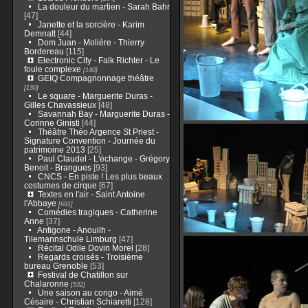
La douleur du martien - Sarah Bahr
[47]
Janette et la sorcière - Karim
Demnatt
[44]
Dom Juan - Molière - Thierry
Bordereau
[115]
Electronic City - Falk Richter - Le
foule complexe
[140]
GEIQ Compagnonnage théâtre
[130]
Le square - Marguerite Duras -
Gilles Chavassieux
[48]
Savannah Bay - Marguerite Duras -
Corinne Ginisti
[44]
Théâtre Théo Argence St Priest -
Signature Convention - Journée du
patrimoine 2013
[25]
Paul Claudel - L'échange - Grégory
Benoit - Brangues
[93]
CNCS - En piste ! Les plus beaux
costumes de cirque
[67]
Textes en l'air - Saint Antoine
l'Abbaye
[691]
Comédies tragiques - Catherine
Anne
[37]
Antigone - Anouilh -
Tilemannschule Limburg
[47]
Récital Odile Dovin Morel
[28]
Regards croisés - Troisième
bureau Grenoble
[53]
Festival de Chatillon sur
Chalaronne
[532]
Une saison au congo - Aimé
Césaire - Christian Schiaretti
[128]