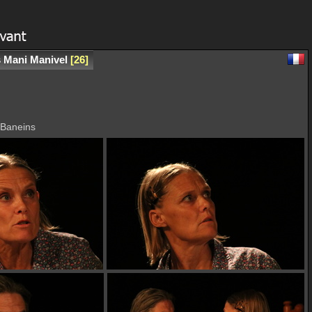
 Mani Manivel
26
 Baneins