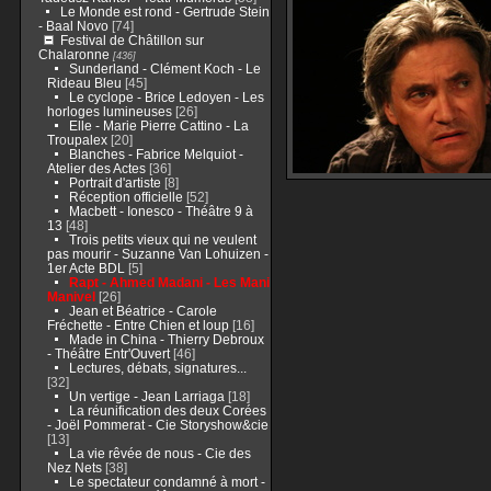
Le Monde est rond - Gertrude Stein
- Baal Novo
[74]
Festival de Châtillon sur
Chalaronne
[436]
Sunderland - Clément Koch - Le
Rideau Bleu
[45]
Le cyclope - Brice Ledoyen - Les
horloges lumineuses
[26]
Elle - Marie Pierre Cattino - La
Troupalex
[20]
Blanches - Fabrice Melquiot -
Atelier des Actes
[36]
Portrait d'artiste
[8]
Réception officielle
[52]
Macbett - Ionesco - Théâtre 9 à
13
[48]
Trois petits vieux qui ne veulent
pas mourir - Suzanne Van Lohuizen -
1er Acte BDL
[5]
Rapt - Ahmed Madani - Les Mani
Manivel
[26]
Jean et Béatrice - Carole
Fréchette - Entre Chien et loup
[16]
Made in China - Thierry Debroux
- Théâtre Entr'Ouvert
[46]
Lectures, débats, signatures...
[32]
Un vertige - Jean Larriaga
[18]
La réunification des deux Corées
- Joël Pommerat - Cie Storyshow&cie
[13]
La vie rêvée de nous - Cie des
Nez Nets
[38]
Le spectateur condamné à mort -