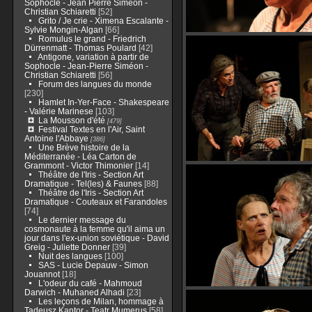
Sophocle - Jean Pierre Siméon -
Christian Schiaretti
[52]
Grito / Je crie - Ximena Escalante -
Sylvie Mongin-Algan
[66]
Romulus le grand - Friedrich
Dürrenmatt - Thomas Poulard
[42]
Antigone, variation à partir de
Sophocle - Jean-Pierre Siméon -
Christian Schiaretti
[56]
Forum des langues du monde
[230]
Hamlet In-Yer-Face - Shakespeare
- Valérie Marinese
[103]
La Mousson d'été
[479]
Festival Textes en l'Air, Saint
Antoine l'Abbaye
[386]
Une Brève histoire de la
Méditerranée - Léa Carton de
Grammont - Victor Thimonier
[14]
Théâtre de l'Iris - Section Art
Dramatique - Tel(les) & Faunes
[88]
Théâtre de l'Iris - Section Art
Dramatique - Couteaux et Farandoles
[74]
Le dernier message du
cosmonaute à la femme qu'il aima un
jour dans l'ex-union soviétique - David
Greig - Juliette Donner
[39]
Nuit des langues
[100]
SAS - Lucie Depauw - Simon
Jouannot
[18]
L'odeur du café - Mahmoud
Darwich - Muhaned Alhadi
[23]
Les leçons de Milan, hommage à
Tadeusz Kantor - Teatr Mumerus
[58]