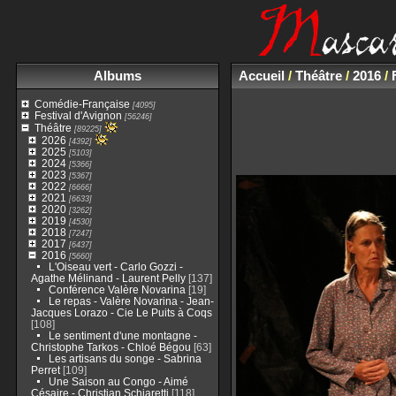
Albums
Accueil
/
Théâtre
/
2016
/
Comédie-Française
[4095]
Festival d'Avignon
[56246]
Théâtre
[89225]
2026
[4392]
2025
[5103]
2024
[5366]
2023
[5367]
2022
[6666]
2021
[6633]
2020
[3262]
2019
[4530]
2018
[7247]
2017
[6437]
2016
[5660]
L'Oiseau vert - Carlo Gozzi -
Agathe Mélinand - Laurent Pelly
[137]
Conférence Valère Novarina
[19]
Le repas - Valère Novarina - Jean-
Jacques Lorazo - Cie Le Puits à Coqs
[108]
Le sentiment d'une montagne -
Christophe Tarkos - Chloé Bégou
[63]
Les artisans du songe - Sabrina
Perret
[109]
Une Saison au Congo - Aimé
Césaire - Christian Schiaretti
[118]