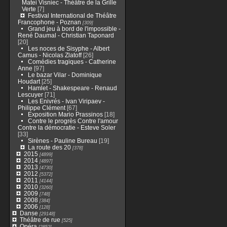
Matei Visniec - Théâtre de la Grille
Verte
[7]
Festival International de Théâtre
Francophone - Poznan
[309]
Grand jeu à bord de l'impossible -
René Daumal - Christian Taponard
[20]
Les noces de Sisyphe - Albert
Camus - Nicolas Zlatoff
[26]
Comédies tragiques - Catherine
Anne
[97]
Le bazar Vilar - Dominique
Houdart
[25]
Hamlet - Shakespeare - Renaud
Lescuyer
[71]
Les Enivrés - Ivan Viripaev -
Philippe Clément
[67]
Exposition Mario Prassinos
[18]
Contre le progrès Contre l'amour
Contre la démocratie - Esteve Soler
[33]
Sirènes - Pauline Bureau
[19]
La route des 20
[378]
2015
[4899]
2014
[4897]
2013
[4730]
2012
[5372]
2011
[4144]
2010
[3260]
2009
[748]
2008
[384]
2006
[128]
Danse
[29148]
Théâtre de rue
[525]
Opéra
[2852]