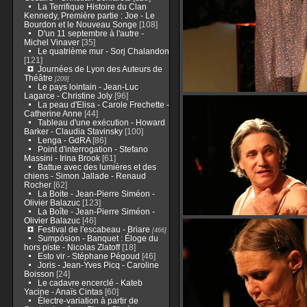
La Terrifique Histoire du Clan
Kennedy, Première partie : Joe - Le
Bourdon et le Nouveau Songe
[108]
D'un 11 septembre à l'autre -
Michel Vinaver
[35]
Le quatrième mur - Sorj Chalandon
[121]
Journées de Lyon des Auteurs de
Théâtre
[209]
Le pays lointain - Jean-Luc
Lagarce - Christine Joly
[96]
La peau d'Elisa - Carole Frechette -
Catherine Anne
[44]
Tableau d'une exécution - Howard
Barker - Claudia Stavinsky
[100]
Lenga - GdRA
[86]
Point d'interrogation - Stefano
Massini - Irina Brook
[61]
Battue avec des lumières et des
chiens - Simon Jallade - Renaud
Rocher
[62]
La Boite - Jean-Pierre Siméon -
Olivier Balazuc
[123]
La Boîte - Jean-Pierre Siméon -
Olivier Balazuc
[46]
Festival de l'escabeau - Briare
[466]
Sumpósion - Banquet : Éloge du
hors piste - Nicolas Zlatoff
[18]
Esto vir - Stéphane Pégoud
[46]
Joris - Jean-Yves Picq - Caroline
Boisson
[24]
Le cadavre encerclé - Kateb
Yacine - Anaïs Cintas
[60]
Électre-variation à partir de