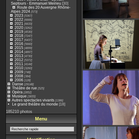
Septours - Emmanuel Meirieu
[30]
Route des 20 Auvergne Rhône-
Alpes 2024
[573]
2023
[5367]
2022
[6666]
2021
[6633]
2020
[3262]
2019
[4530]
2018
[7247]
2017
[6437]
2016
[5660]
2015
[4899]
2014
[4897]
2013
[4730]
2012
[5372]
2011
[4144]
2010
[3260]
2009
[748]
2008
[384]
2006
[128]
Danse
[29148]
Théâtre de rue
[525]
Opéra
[2852]
Musique
[3655]
Autres spectacles vivants
[1386]
Le grand théâtre du monde
[18]
185210 photos
Menu