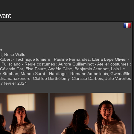
er
ot, Rose Walls
obert - Technique lumière : Pauline Fernandez, Elena Lepe Olivier -
Pulisciano - Régie costumes : Aurore Guilleminot - Atelier costumes :
Célestin Car, Elsa Faure, Angèle Glise, Benjamin Jeannot, Lola Le
e Stephan, Manon Surat - Habillage : Romane Ambellouis, Gwenaëlle
amahazonoro, Clotilde Berthélémy, Clarisse Darbois, Julie Vareilles
17 février 2024