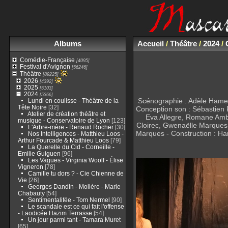
Albums
Accueil
/
Théâtre
/
2024
/
Comédie-Française
[4095]
Festival d'Avignon
[56246]
Théâtre
[89225]
2026
[4392]
2025
[5103]
2024
[5366]
Scénographie : Adèle Hameli
Lundi en coulisse - Théâtre de la
Tête Noire
[32]
Conception son : Sébastien R
Atelier de création théâtre et
Eva Allegre, Romane Ambe
musique - Conservatoire de Lyon
[123]
Cloirec, Gwenaëlle Marques
L'Arbre-mère - Renaud Rocher
[30]
Marques - Construction : Ha
Nos Intelligences - Matthieu Loos -
Arthur Fourcade & Matthieu Loos
[79]
La Querelle du Cid - Corneille -
Emilie Guiguen
[96]
Les Vagues - Virginia Woolf - Élise
Vigneron
[78]
Camille tu dors ? - Cie Chienne de
Vie
[26]
Georges Dandin - Molière - Marie
Chabauty
[54]
Sentimentalifée - Tom Nermel
[90]
Le scandale est ce qui fait l'offense
- Laodicée Hazim Terrasse
[54]
Un jour parmi tant - Tamara Muret
[65]