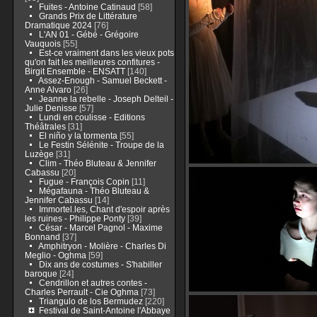
Fuites - Antoine Catinaud
[58]
Grands Prix de Littérature
Dramatique 2024
[76]
L'AN 01 - Gébé - Grégoire
Vauquois
[55]
Est-ce vraiment dans les vieux pots
qu'on fait les meilleures confitures -
Birgit Ensemble - ENSATT
[140]
Assez-Enough - Samuel Beckett -
Anne Alvaro
[26]
Jeanne la rebelle - Joseph Delteil -
Julie Denisse
[57]
Lundi en coulisse - Editions
Théâtrales
[31]
El niño y la tormenta
[55]
Le Festin Sélénite - Troupe de la
Luzège
[31]
Clim - Théo Bluteau & Jennifer
Cabassu
[20]
Fugue - François Copin
[11]
Mégafauna - Théo Bluteau &
Jennifer Cabassu
[14]
Immortel.les, Chant d'espoir après
les ruines - Philippe Ponty
[39]
César - Marcel Pagnol - Maxime
Bonnand
[37]
Amphitryon - Molière - Charles Di
Meglio - Oghma
[59]
Dix ans de costumes - S'habiller
baroque
[24]
Cendrillon et autres contes -
Charles Perrault - Cie Oghma
[73]
Triangulo de los Bermudez
[220]
Festival de Saint-Antoine l'Abbaye