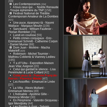
[509]
Les Contemporaines
[304]
A tous ceux qui... - Noëlle Renaude
- Troupe éphémère du TNP
[158]
Festival National de Théâtre
Contemporain Amateur de La Dombes
[821]
Une puce, épargnez-là - Naomi
Wallace - Margaux Moulin
[108]
Sanctuaire - William Faulkner -
Florian Remblier
[79]
Lundi en coulisse
[59]
Petits crimes conjugaux - Eric-
Emmanuel Schmitt - Catherine Corjon
- Daniel Munier
[88]
Dom Juan - Molière - Macha
Makeïeff
[420]
Robinson - Michel Tournier -
Mathieu Coblentz & Vianney Ledieu
[195]
Y a d’l’Ubu - Exposition Maison
Jean Vilar, Avignon
[20]
Celui qui gardait le silence - Lisa
Perelmuter & Lucie Cottard
[42]
Cette peau là - Pomme François-
Ferron - Florence Minder
[47]
Lxs Assoiffxs - Emanuel.le Linée
[37]
La Villa - Alexis Mullard -
Emmanuel Meirieu
[49]
L'Indisable - Apolline Gille -
Florence Minder
[30]
En Périphérie - Valentin Gicqueau -
Igor Mendjisky
[44]
Les Poules à chair - Sylvain