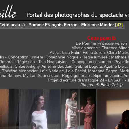
Cette peau là - Pomme François-Ferron - Florence Minder
47
Cette peau là
De Pomme Francois-Ferron
Mise en scène : Florence Mind
Avec : Elsa Fafin, Fiona Julien, Clara Maitr
n - Conception lumière : Joséphine Nogue - Régie lumière : Mathilde R
enard - Régie son : Tein Neaoutyine - Conception costumes : Pryscille 
llouis, Chloé Antigny, Ameline Baudoin, Gabriel Boguta, Agathe Brau, 
, Thérèse Mennecier, Loïc Nedelec, Lola Pacini, Morgane Pegon, Mari
nna Bathow, My Lan Sourisseau - Régie générale : Rijamampianina Andri
Projet d'écriture dramatique 24 - ENSATT - 
Photos :
© Emile Zeizig