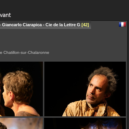
 - Giancarlo Ciarapica - Cie de la Lettre G
42
e Chatillon-sur-Chalaronne