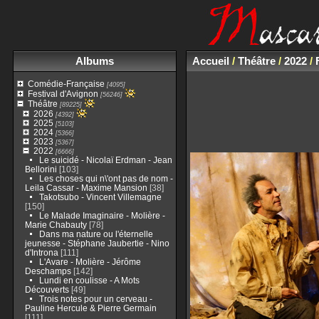
Albums
Accueil
/
Théâtre
/
2022
/
Comédie-Française
[4095]
Festival d'Avignon
[56246]
Théâtre
[89225]
2026
[4392]
2025
[5103]
2024
[5366]
2023
[5367]
2022
[6666]
Le suicidé - Nicolaï Erdman - Jean
Bellorini
[103]
Les choses qui n\'ont pas de nom -
Leila Cassar - Maxime Mansion
[38]
Takotsubo - Vincent Villemagne
[150]
Le Malade Imaginaire - Molière -
Marie Chabauty
[78]
Dans ma nature ou l'éternelle
jeunesse - Stéphane Jaubertie - Nino
d'Introna
[111]
L'Avare - Molière - Jérôme
Deschamps
[142]
Lundi en coulisse - A Mots
Découverts
[49]
Trois notes pour un cerveau -
Pauline Hercule & Pierre Germain
[111]