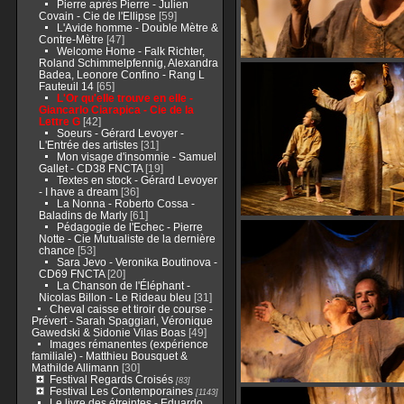
Pierre après Pierre - Julien
Covain - Cie de l'Ellipse
[59]
L'Avide homme - Double Mètre &
Contre-Mètre
[47]
Welcome Home - Falk Richter,
Roland Schimmelpfennig, Alexandra
Badea, Leonore Confino - Rang L
Fauteuil 14
[65]
L'Or qu'elle trouve en elle -
Giancarlo Ciarapica - Cie de la
Lettre G
[42]
Soeurs - Gérard Levoyer -
L'Entrée des artistes
[31]
Mon visage d'insomnie - Samuel
Gallet - CD38 FNCTA
[19]
Textes en stock - Gérard Levoyer
- I have a dream
[36]
La Nonna - Roberto Cossa -
Baladins de Marly
[61]
Pédagogie de l'Echec - Pierre
Notte - Cie Mutualiste de la dernière
chance
[53]
Sara Jevo - Veronika Boutinova -
CD69 FNCTA
[20]
La Chanson de l'Éléphant -
Nicolas Billon - Le Rideau bleu
[31]
Cheval caisse et tiroir de course -
Prévert - Sarah Spaggiari, Véronique
Gawedski & Sidonie Vilas Boas
[49]
Images rémanentes (expérience
familiale) - Matthieu Bousquet &
Mathilde Allimann
[30]
Festival Regards Croisés
[83]
Festival Les Contemporaines
[1143]
Le livre des étreintes - Eduardo