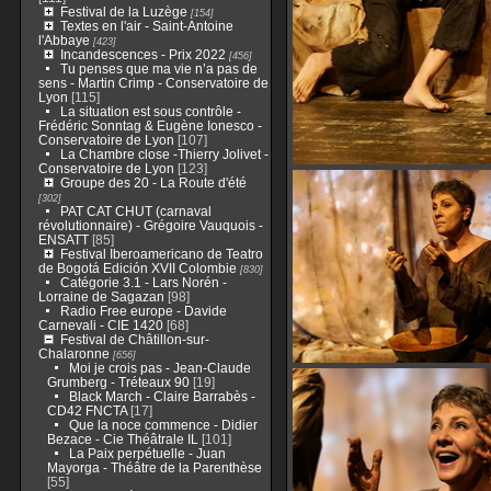
Festival de la Luzège
[154]
Textes en l'air - Saint-Antoine
l'Abbaye
[423]
Incandescences - Prix 2022
[456]
Tu penses que ma vie n’a pas de
sens - Martin Crimp - Conservatoire de
Lyon
[115]
La situation est sous contrôle -
Frédéric Sonntag & Eugène Ionesco -
Conservatoire de Lyon
[107]
La Chambre close -Thierry Jolivet -
Conservatoire de Lyon
[123]
Groupe des 20 - La Route d'été
[302]
PAT CAT CHUT (carnaval
révolutionnaire) - Grégoire Vauquois -
ENSATT
[85]
Festival Iberoamericano de Teatro
de Bogotá Edición XVII Colombie
[830]
Catégorie 3.1 - Lars Norén -
Lorraine de Sagazan
[98]
Radio Free europe - Davide
Carnevali - CIE 1420
[68]
Festival de Châtillon-sur-
Chalaronne
[656]
Moi je crois pas - Jean-Claude
Grumberg - Tréteaux 90
[19]
Black March - Claire Barrabès -
CD42 FNCTA
[17]
Que la noce commence - Didier
Bezace - Cie Théâtrale IL
[101]
La Paix perpétuelle - Juan
Mayorga - Théâtre de la Parenthèse
[55]