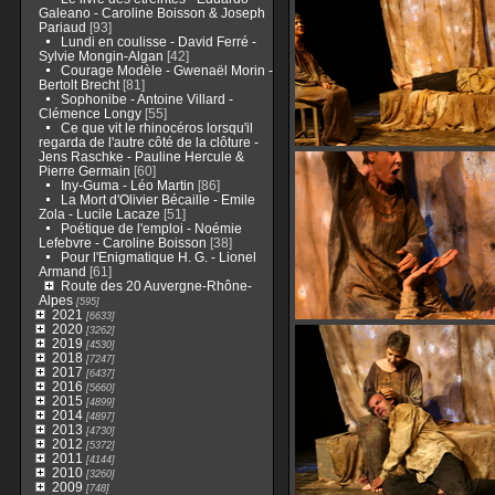
Galeano - Caroline Boisson & Joseph
Pariaud
[93]
Lundi en coulisse - David Ferré -
Sylvie Mongin-Algan
[42]
Courage Modèle - Gwenaël Morin -
Bertolt Brecht
[81]
Sophonibe - Antoine Villard -
Clémence Longy
[55]
Ce que vit le rhinocéros lorsqu'il
regarda de l'autre côté de la clôture -
Jens Raschke - Pauline Hercule &
Pierre Germain
[60]
Iny-Guma - Léo Martin
[86]
La Mort d'Olivier Bécaille - Emile
Zola - Lucile Lacaze
[51]
Poétique de l'emploi - Noémie
Lefebvre - Caroline Boisson
[38]
Pour l'Enigmatique H. G. - Lionel
Armand
[61]
Route des 20 Auvergne-Rhône-
Alpes
[595]
2021
[6633]
2020
[3262]
2019
[4530]
2018
[7247]
2017
[6437]
2016
[5660]
2015
[4899]
2014
[4897]
2013
[4730]
2012
[5372]
2011
[4144]
2010
[3260]
2009
[748]