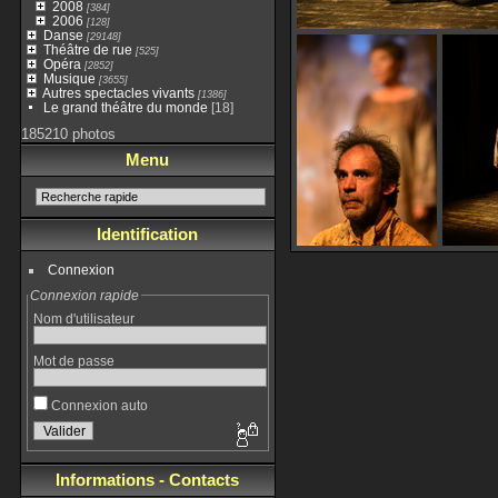
2008
[384]
2006
[128]
Danse
[29148]
Théâtre de rue
[525]
Opéra
[2852]
Musique
[3655]
Autres spectacles vivants
[1386]
Le grand théâtre du monde
[18]
185210 photos
Menu
Identification
Connexion
Connexion rapide
Nom d'utilisateur
Mot de passe
Connexion auto
Informations - Contacts