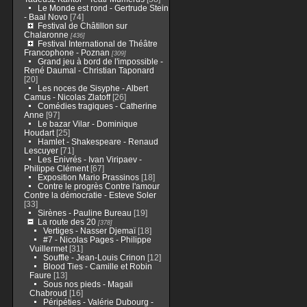
Le Monde est rond - Gertrude Stein
- Baal Novo
[74]
Festival de Châtillon sur
Chalaronne
[436]
Festival International de Théâtre
Francophone - Poznan
[309]
Grand jeu à bord de l'impossible -
René Daumal - Christian Taponard
[20]
Les noces de Sisyphe - Albert
Camus - Nicolas Zlatoff
[26]
Comédies tragiques - Catherine
Anne
[97]
Le bazar Vilar - Dominique
Houdart
[25]
Hamlet - Shakespeare - Renaud
Lescuyer
[71]
Les Enivrés - Ivan Viripaev -
Philippe Clément
[67]
Exposition Mario Prassinos
[18]
Contre le progrès Contre l'amour
Contre la démocratie - Esteve Soler
[33]
Sirènes - Pauline Bureau
[19]
La route des 20
[378]
Vertiges - Nasser Djemaï
[18]
#7 - Nicolas Pages - Philippe
Vuillermet
[31]
Souffle - Jean-Louis Crinon
[12]
Blood Ties - Camille et Robin
Faure
[13]
Sous nos pieds - Magali
Chabroud
[16]
Péripéties - Valérie Dubourg -