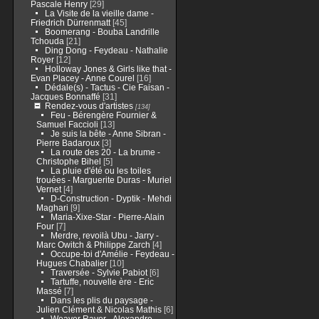
Pascale Henry
[29]
La Visite de la vieille dame -
Friedrich Dürrenmatt
[45]
Boomerang - Bouba Landrille
Tchouda
[21]
Ding Dong - Feydeau - Nathalie
Royer
[12]
Holloway Jones & Girls like that -
Evan Placey - Anne Courel
[16]
Dédale(s) - Tactus - Cie Faisan -
Jacques Bonnaffé
[31]
Rendez-vous d'artistes
[134]
Feu - Bérengère Fournier &
Samuel Faccioli
[13]
Je suis la bête - Anne Sibran -
Pierre Badaroux
[3]
La route des 20 - La brume -
Christophe Bihel
[5]
La pluie d'été ou les toiles
trouées - Marguerite Duras - Muriel
Vernet
[4]
D-Construction - Dyptik - Mehdi
Maghari
[9]
Maria-Xixe-Star - Pierre-Alain
Four
[7]
Merdre, revoilà Ubu - Jarry -
Marc Owitch & Philippe Zarch
[4]
Occupe-toi d'Amélie - Feydeau -
Hugues Chabalier
[10]
Traversée - Sylvie Pabiot
[6]
Tartuffe, nouvelle ère - Eric
Massé
[7]
Dans les plis du paysage -
Julien Clément & Nicolas Mathis
[6]
Weaver Raver - Alexandre