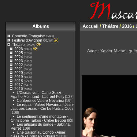
Albums
Accueil
/
Théâtre
/
2016
/
Comédie-Française
[4095]
Festival d'Avignon
[56246]
Théâtre
[89225]
2026
[4392]
Avec : Xavier Michel, guit
2025
[5103]
2024
[5366]
2023
[5367]
2022
[6666]
2021
[6633]
2020
[3262]
2019
[4530]
2018
[7247]
2017
[6437]
2016
[5660]
L'Oiseau vert - Carlo Gozzi -
Agathe Mélinand - Laurent Pelly
[137]
Conférence Valère Novarina
[19]
Le repas - Valère Novarina - Jean-
Jacques Lorazo - Cie Le Puits à Coqs
[108]
Le sentiment d'une montagne -
Christophe Tarkos - Chloé Bégou
[63]
Les artisans du songe - Sabrina
Perret
[109]
Une Saison au Congo - Aimé
Césaire - Christian Schiaretti
[118]