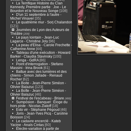
La Terrifique Histoire du Clan
Kennedy, Première partie : Joe - Le
Bourdon et le Nouveau Songe
[108]
D'un 11 septembre à l'autre -
Michel Vinaver
[35]
Le quatrième mur - Sorj Chalandon
[121]
Journées de Lyon des Auteurs de
Théâtre
[209]
Le pays lointain - Jean-Luc
Lagarce - Christine Joly
[96]
La peau d'Elisa - Carole Frechette -
Catherine Anne
[44]
Tableau d'une exécution - Howard
Barker - Claudia Stavinsky
[100]
Lenga - GdRA
[86]
Point d'interrogation - Stefano
Massini - Irina Brook
[61]
Battue avec des lumières et des
chiens - Simon Jallade - Renaud
Rocher
[62]
La Boite - Jean-Pierre Siméon -
Olivier Balazuc
[123]
La Boîte - Jean-Pierre Siméon -
Olivier Balazuc
[46]
Festival de l'escabeau - Briare
[466]
Sumpósion - Banquet : Éloge du
hors piste - Nicolas Zlatoff
[18]
Esto vir - Stéphane Pégoud
[46]
Joris - Jean-Yves Picq - Caroline
Boisson
[24]
Le cadavre encerclé - Kateb
Yacine - Anaïs Cintas
[60]
Électre-variation à partir de