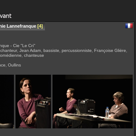
phie Lannefranque
4
que - Cie "Le Cri"
e, chanteur, Jean Adam, bassiste, percussionniste, Françoise Glière,
 comédienne, chanteuse
ce, Oullins