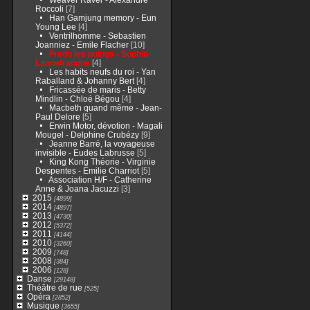
Roccoli
[7]
Han Gamjung memory - Eun
Young Lee
[4]
Ventrilhomme - Sebastien
Joanniez - Emile Flacher
[10]
Fredo les poings - Sophie
Lannefranque
[4]
Les habits neufs du roi - Yan
Raballand & Johanny Bert
[4]
Fricassée de maris - Betty
Mindlin - Chloé Bégou
[4]
Macbeth quand même - Jean-
Paul Delore
[5]
Erwin Motor, dévotion - Magali
Mougel - Delphine Crubézy
[9]
Jeanne Barré, la voyageuse
invisible - Eudes Labrusse
[5]
King Kong Théorie - Virginie
Despentes - Emilie Charriot
[5]
Association H/F - Catherine
Anne & Joana Jacuzzi
[3]
2015
[4899]
2014
[4897]
2013
[4730]
2012
[5372]
2011
[4144]
2010
[3260]
2009
[748]
2008
[384]
2006
[128]
Danse
[29148]
Théâtre de rue
[525]
Opéra
[2852]
Musique
[3655]