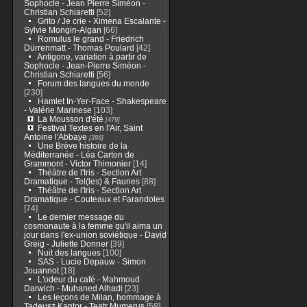
Sophocle - Jean Pierre Siméon -
Christian Schiaretti
[52]
Grito / Je crie - Ximena Escalante -
Sylvie Mongin-Algan
[66]
Romulus le grand - Friedrich
Dürrenmatt - Thomas Poulard
[42]
Antigone, variation à partir de
Sophocle - Jean-Pierre Siméon -
Christian Schiaretti
[56]
Forum des langues du monde
[230]
Hamlet In-Yer-Face - Shakespeare
- Valérie Marinese
[103]
La Mousson d'été
[479]
Festival Textes en l'Air, Saint
Antoine l'Abbaye
[386]
Une Brève histoire de la
Méditerranée - Léa Carton de
Grammont - Victor Thimonier
[14]
Théâtre de l'Iris - Section Art
Dramatique - Tel(les) & Faunes
[88]
Théâtre de l'Iris - Section Art
Dramatique - Couteaux et Farandoles
[74]
Le dernier message du
cosmonaute à la femme qu'il aima un
jour dans l'ex-union soviétique - David
Greig - Juliette Donner
[39]
Nuit des langues
[100]
SAS - Lucie Depauw - Simon
Jouannot
[18]
L'odeur du café - Mahmoud
Darwich - Muhaned Alhadi
[23]
Les leçons de Milan, hommage à
Tadeusz Kantor - Teatr Mumerus
[58]