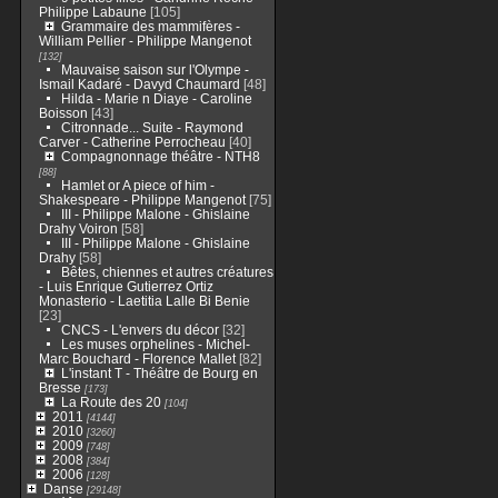
Philippe Labaune
[105]
Grammaire des mammifères -
William Pellier - Philippe Mangenot
[132]
Mauvaise saison sur l'Olympe -
Ismail Kadaré - Davyd Chaumard
[48]
Hilda - Marie n Diaye - Caroline
Boisson
[43]
Citronnade... Suite - Raymond
Carver - Catherine Perrocheau
[40]
Compagnonnage théâtre - NTH8
[88]
Hamlet or A piece of him -
Shakespeare - Philippe Mangenot
[75]
III - Philippe Malone - Ghislaine
Drahy Voiron
[58]
III - Philippe Malone - Ghislaine
Drahy
[58]
Bêtes, chiennes et autres créatures
- Luis Enrique Gutierrez Ortiz
Monasterio - Laetitia Lalle Bi Benie
[23]
CNCS - L'envers du décor
[32]
Les muses orphelines - Michel-
Marc Bouchard - Florence Mallet
[82]
L'instant T - Théâtre de Bourg en
Bresse
[173]
La Route des 20
[104]
2011
[4144]
2010
[3260]
2009
[748]
2008
[384]
2006
[128]
Danse
[29148]