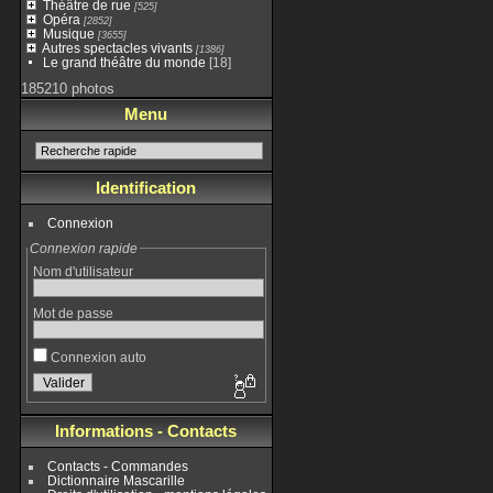
Théâtre de rue
[525]
Opéra
[2852]
Musique
[3655]
Autres spectacles vivants
[1386]
Le grand théâtre du monde
[18]
185210 photos
Menu
Identification
Connexion
Connexion rapide
Nom d'utilisateur
Mot de passe
Connexion auto
Informations - Contacts
Contacts - Commandes
Dictionnaire Mascarille