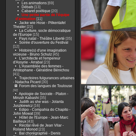
Les animations
[69]
Débats
[13]
Cabaret poétique
[20]
Une petite partie de l'équipe
d'animation
[11]
Jacke wie Hose - Pilkentafel
Theater
[22]
La Culture, socle démocratique
de l'Europe
[15]
Pays natal - Théâtre Liberté
[35]
Soirée d'ouverture du Festival
[12]
Histoire(s) d'une imagination
vicieuse - Bruno Schulz
[45]
L'architecte et l'empereur
d'Assyrie - Arrabal
[23]
L'Assemblée des femmes -
Aristophane - Géraldine Bénichou
[41]
Trajectoires fulgurances urbaines
- Natacha Picard
[30]
Forom des langues de Toulouse
[92]
Apologie de Socrate - Platon -
Mirush Kabashi
[35]
Judith as she was - Jolanta
Juszkiewicz
[16]
Edipo - Compahia do Chapito -
John Mowat
[39]
Hôtel de l'Europe - Jean-Marc
Bailleux
[43]
Récital rêvé de Jean Vilar -
Roland Monod
[23]
Bal chorégraphié - Denis