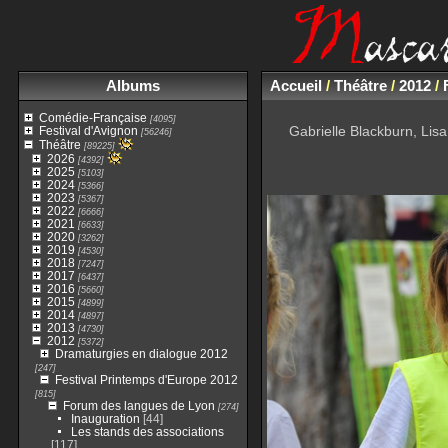
Albums
Accueil
/
Théâtre
/
2012
/
Comédie-Française
[4095]
Gabrielle Blackburn, Lisa
Festival d'Avignon
[56246]
Théâtre
[89225]
2026
[4392]
2025
[5103]
2024
[5366]
2023
[5367]
2022
[6666]
2021
[6633]
2020
[3262]
2019
[4530]
2018
[7247]
2017
[6437]
2016
[5660]
2015
[4899]
2014
[4897]
2013
[4730]
2012
[5372]
Dramaturgies en dialogue 2012
[247]
Festival Printemps d'Europe 2012
[815]
Forum des langues de Lyon
[274]
Inauguration
[44]
Les stands des associations
[117]