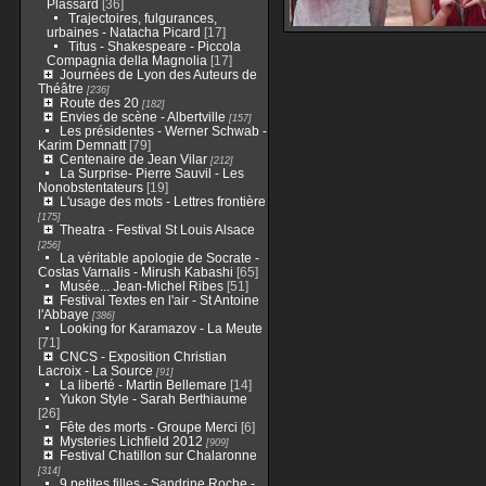
Plassard
[36]
Trajectoires, fulgurances,
urbaines - Natacha Picard
[17]
Titus - Shakespeare - Piccola
Compagnia della Magnolia
[17]
Journées de Lyon des Auteurs de
Théâtre
[236]
Route des 20
[182]
Envies de scène - Albertville
[157]
Les présidentes - Werner Schwab -
Karim Demnatt
[79]
Centenaire de Jean Vilar
[212]
La Surprise- Pierre Sauvil - Les
Nonobstentateurs
[19]
L'usage des mots - Lettres frontière
[175]
Theatra - Festival St Louis Alsace
[256]
La véritable apologie de Socrate -
Costas Varnalis - Mirush Kabashi
[65]
Musée... Jean-Michel Ribes
[51]
Festival Textes en l'air - St Antoine
l'Abbaye
[386]
Looking for Karamazov - La Meute
[71]
CNCS - Exposition Christian
Lacroix - La Source
[91]
La liberté - Martin Bellemare
[14]
Yukon Style - Sarah Berthiaume
[26]
Fête des morts - Groupe Merci
[6]
Mysteries Lichfield 2012
[909]
Festival Chatillon sur Chalaronne
[314]
9 petites filles - Sandrine Roche -