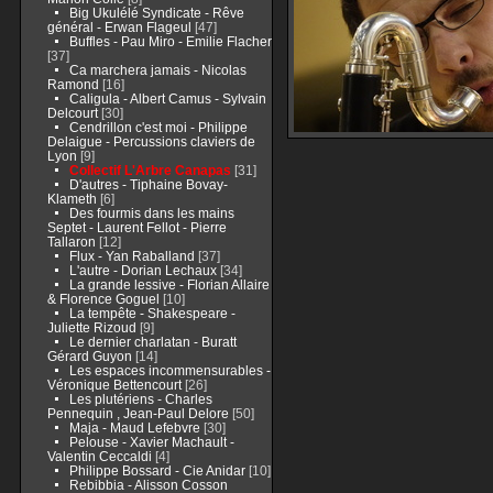
Big Ukulélé Syndicate - Rêve
général - Erwan Flageul
[47]
Buffles - Pau Miro - Emilie Flacher
[37]
Ca marchera jamais - Nicolas
Ramond
[16]
Caligula - Albert Camus - Sylvain
Delcourt
[30]
Cendrillon c'est moi - Philippe
Delaigue - Percussions claviers de
Lyon
[9]
Collectif L'Arbre Canapas
[31]
D'autres - Tiphaine Bovay-
Klameth
[6]
Des fourmis dans les mains
Septet - Laurent Fellot - Pierre
Tallaron
[12]
Flux - Yan Raballand
[37]
L'autre - Dorian Lechaux
[34]
La grande lessive - Florian Allaire
& Florence Goguel
[10]
La tempête - Shakespeare -
Juliette Rizoud
[9]
Le dernier charlatan - Buratt
Gérard Guyon
[14]
Les espaces incommensurables -
Véronique Bettencourt
[26]
Les plutériens - Charles
Pennequin , Jean-Paul Delore
[50]
Maja - Maud Lefebvre
[30]
Pelouse - Xavier Machault -
Valentin Ceccaldi
[4]
Philippe Bossard - Cie Anidar
[10]
Rebibbia - Alisson Cosson