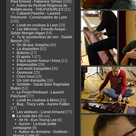
Paul Emond - Fabienne Simian
[190]
Autour du Festival Régional de
théâtre jeune - THEA'VOURLES
[31]
Cabaret Pasolini - Laurent
Fréchuret - Conservatoire de Lyon
[192]
Lundi en coulisse à Lyon
[33]
Les Ménines - Ernesto Anaya -
Sylvie Mongin-Algan
[54]
Tu te souviendras de moi - Daniel
Benoin
[56]
On dit que Josepha
[40]
La disparition
[52]
Bokono
[27]
Et après ?
[27]
Il faut sauver Amour / Anna
[12]
Irrépressible
[29]
Les morts tranquilles
[30]
Ouvreuse
[25]
Chez nous
[20]
Un coin tranquille
[16]
Schläfer - Sarah Bahr Raphaèle
Biston
[52]
Le Projet Rimbaud - Laurent
Fréchuret
[77]
Lundi en coulisse à Mons
[21]
Bug - Tracy Letts - Aurore Fattier
[17]
Les veilleurs - Lionel Armand
[77]
La route des 20
[549]
Ah Hi - Eun-Young Lee
[6]
Aurore - La toute petite
compagnie
[9]
Autour du domaine - Guillevic -
Marion Collé
[8]