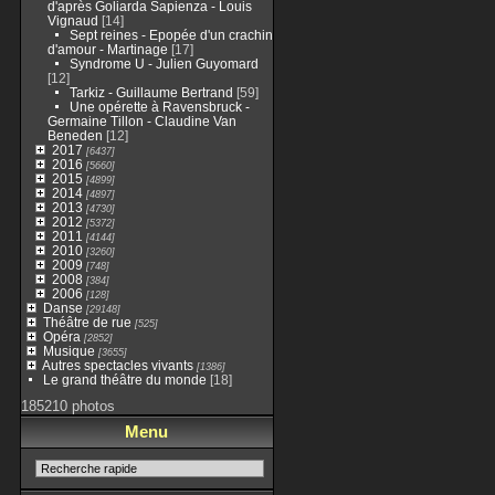
d'après Goliarda Sapienza - Louis
Vignaud
[14]
Sept reines - Epopée d'un crachin
d'amour - Martinage
[17]
Syndrome U - Julien Guyomard
[12]
Tarkiz - Guillaume Bertrand
[59]
Une opérette à Ravensbruck -
Germaine Tillon - Claudine Van
Beneden
[12]
2017
[6437]
2016
[5660]
2015
[4899]
2014
[4897]
2013
[4730]
2012
[5372]
2011
[4144]
2010
[3260]
2009
[748]
2008
[384]
2006
[128]
Danse
[29148]
Théâtre de rue
[525]
Opéra
[2852]
Musique
[3655]
Autres spectacles vivants
[1386]
Le grand théâtre du monde
[18]
185210 photos
Menu