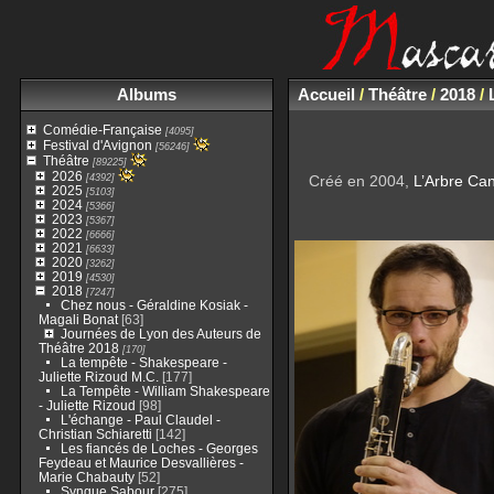
Albums
Accueil
/
Théâtre
/
2018
/
Comédie-Française
[4095]
Festival d'Avignon
[56246]
Théâtre
[89225]
2026
[4392]
Créé en 2004,
L’Arbre Ca
2025
[5103]
2024
[5366]
2023
[5367]
2022
[6666]
2021
[6633]
2020
[3262]
2019
[4530]
2018
[7247]
Chez nous - Géraldine Kosiak -
Magali Bonat
[63]
Journées de Lyon des Auteurs de
Théâtre 2018
[170]
La tempête - Shakespeare -
Juliette Rizoud M.C.
[177]
La Tempête - William Shakespeare
- Juliette Rizoud
[98]
L'échange - Paul Claudel -
Christian Schiaretti
[142]
Les fiancés de Loches - Georges
Feydeau et Maurice Desvallières -
Marie Chabauty
[52]
Syngue Sabour
[275]