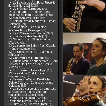
Le Lavandou c'est Fou... Réveillon
du 31 juillet 2018
[228]
Le brésilien à Brioude
[70]
Bang Bang... La Vie en Rose... La
Belle Zanka .Margot Carrière
[246]
Mousson d'été 2018
[682]
Littoral - Wajdi Mouawad - Simon
Delétang
[99]
Britannicus - Jean Racine -
Romane Ponty Bésanger
[75]
Les 12 travelos d'Hercule
[337]
une incroyable famille
[67]
Textes en l'air - Saint Antoine
l'Abbaye
[680]
Le soulier de Satin - Paul Claudel -
Théâtr'ensemble
[635]
Le Conservatoire de Lyon aux
Célestins
[251]
Charivari à Villeurbanne
[273]
Quelle Afrique pour demain ? Rémi
De Vos, autour de la pièce "Botala
Mindele"
[18]
Lundis en coulisse à Lyon
[23]
Festival de Châtillon sur
Chalaronne
[715]
Le vent souffle sur Erzebeth -
Céline Delbecq - Comité de lecture
Célestins
[83]
La neige est de plus en plus noire
au Groenland - Yann Verburgh -
Comité lecture Célestins
[80]
Histoire du soldat - Charles
Ferdinand Ramuz - Alex Ollé
[81]
Histoire de l'Homme (Tome 2) -