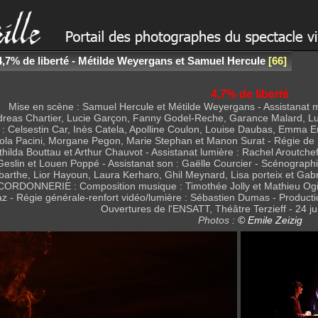
4,7% de liberté - Métilde Weyergans et Samuel Hercule
66
4,7% de liberté
Mise en scène : Samuel Hercule et Métilde Weyergans - Assistanat 
dreas Chartier, Lucie Garçon, Fanny Godel-Reche, Garance Malard, Lu
: Celsestin Car, Inès Catela, Apolline Coulon, Louise Daubas, Emma Eu
Lola Pacini, Morgane Pegon, Marie Stephan et Manon Surat - Régie de 
ilda Bouttau et Arthur Chauvot - Assistanat lumière : Rachel Aroutcheff
eslin et Louen Poppé - Assistanat son : Gaëlle Courcier - Scénographie :
arthe, Lior Hayoun, Laura Kerharo, Ghil Meynard, Lisa porteix et Gabrie
ONNERIE : Composition musique : Timothée Jolly et Mathieu Ogier - C
az - Régie générale-renfort vidéo/lumière : Sébastien Dumas - Productio
Ouvertures de l'ENSATT, Théâtre Terzieff - 24 jui
Photos :
© Emile Zeizig