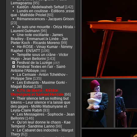
Lemagoarou
[95]
Kaldûn - Abdelwaheb Sefsaf
[142]
Lundis en coulisse - Editions ;esse
que - Mathilde Priolet
[60]
Rémanescences - Jacques Grison
[23]
Je suis une mouette - Oriza Hirata -
Laurent Gutmann
[96]
Une note oscillante - James
Bradley - Emmanuel.lx Linée - Jan
Pieter Koch - Ricardo Moreno
[99]
He-ROSE - Vinay Kumar - Nimmy
Raphel - ENSATT
[106]
Tempête sous un crâne - Victor
Hugo - Jean Bellorini
[143]
Festival de la Luzège
[157]
Festival Textes en l'air - Saint-
Antoine l'Abbaye
[380]
La Cerisaie - Anton Tchekhov -
Philippe Sire
[135]
Les Estivants - Maxime Gorki -
Magali Bonat
[138]
4,7% de liberté - Métilde
Weyergans et Samuel Hercule
[66]
Their silence left us nothing but
tokens – Leur silence n’a laissé que
des gages - MoMo Matsunyane et
Leyla-Claire Rabih
[93]
Les Messagères - Sophocle - Jean
Bellorini
[146]
Qu’on leur donne le chaos - Kae
Tempest - Sandrine Lanno
[98]
Le Cabaret des indociles - Margot
Thery
[62]