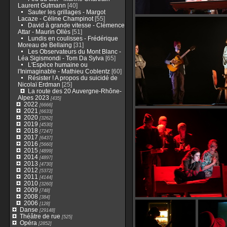
Laurent Gutmann
[40]
Sauter les grillages - Margot
Lacaze - Céline Champinot
[55]
David à grande vitesse - Clémence
Attar - Maurin Ollès
[51]
Lundis en coulisses - Frédérique
Moreau de Bellaing
[31]
Les Observateurs du Mont Blanc -
Léa Sigismondi - Tom Da Sylva
[65]
L'Espèce humaine ou
l'Inimaginable - Mathieu Coblentz
[60]
Résister ! A propos du suicidé de
Nicolaï Erdman
[25]
La route des 20 Auvergne-Rhône-
Alpes 2023
[435]
2022
[6666]
2021
[6633]
2020
[3262]
2019
[4530]
2018
[7247]
2017
[6437]
2016
[5660]
2015
[4899]
2014
[4897]
2013
[4730]
2012
[5372]
2011
[4144]
2010
[3260]
2009
[748]
2008
[384]
2006
[128]
Danse
[29148]
Théâtre de rue
[525]
Opéra
[2852]