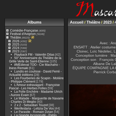
Albums
Accueil
/
Théâtre
/
2023
/
Comédie-Française
[4095]
Festival d'Avignon
[56246]
Théâtre
[89225]
2026
[4392]
Avec : An
2025
[5103]
ENSATT : Atelier costume 
2024
[5366]
Cloirec, Loïc Nédélec, 
2023
[5367]
Playback FM - Valentin Dilas
[42]
Conception lumière : Math
50° Anniversaire du Théâtre de la
Conception son : François G
Grille Verte de Saint-Etienne
[105]
Albane De Lab
#MEdieval TOO - Cie Machaho -
ÉQUIPE COMPAGNIE LA CORD
Iness Remaki
[61]
Lundis en coulisse - David Ferré -
Pierrick Corb
Actualité éditions
[28]
Les Fourberies de Scapin - Molière
- Philippe Clément
[179]
L'Amour extravagant - Françoise
Pascal - Les Herbes Folles
[59]
La Folle Enchère - Madame Ulrich
- Aurore Evain
[67]
Le Malade - Marguerite de Navarre
- Charles Di Meglio
[40]
2 x 2 - Sebastian Touzet
[38]
Werifestaria - Letizia De Vos
[44]
Le Parasite - Romain Dzian
[54]
La Grande Incongruité - Pablo