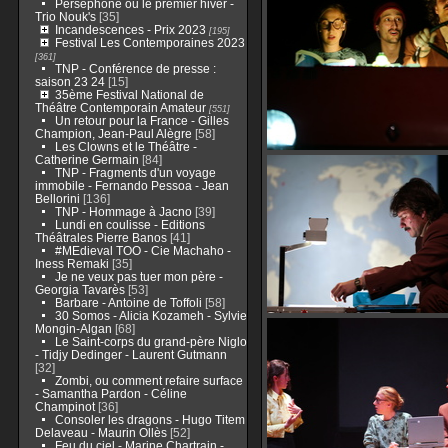
Perséphone ou le premier hiver -
Trio Nouk's
[35]
Incandescences - Prix 2023
[195]
Festival Les Contemporaines 2023
[361]
TNP - Conférence de presse :
saison 23 24
[15]
35ème Festival National de
Théâtre Contemporain Amateur
[551]
Un retour pour la France - Gilles
Champion, Jean-Paul Alègre
[58]
Les Clowns et le Théâtre -
Catherine Germain
[84]
TNP - Fragments d'un voyage
immobile - Fernando Pessoa - Jean
Bellorini
[136]
TNP - Hommage à Jacno
[39]
Lundi en coulisse - Editions
Théâtrales Pierre Banos
[41]
#MEdieval TOO - Cie Machaho -
Iness Remaki
[35]
Je ne veux pas tuer mon père -
Georgia Tavarès
[53]
Barbare - Antoine de Toffoli
[58]
30 Somos - Alicia Kozameh - Sylvie
Mongin-Algan
[68]
Le Saint-corps du grand-père Niglo
- Tidjy Dedinger - Laurent Gutmann
[32]
Zombi, ou comment refaire surface
- Samantha Pardon - Céline
Champinot
[36]
Consoler les dragons - Hugo Titem
Delaveau - Maurin Ollès
[52]
Feu du ciel - Marine Chartrain -