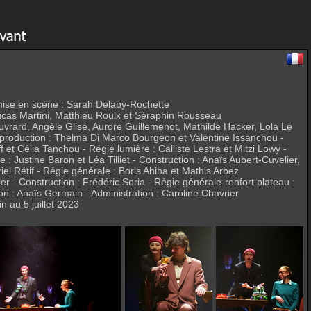
mise en scène : Sarah Delaby-Rochette
cas Martini, Matthieu Roulx et Séraphin Rousseau
vrard, Angèle Glise, Aurore Guillemenot, Mathilde Hacker, Lola Le
production : Thelma Di Marco Bourgeon et Valentine Issanchou -
 et Célia Tanchou - Régie lumière : Calliste Lestra et Mitzi Lowy -
 Justine Baron et Léa Tilliet - Construction : Anaïs Aubert-Cuvelier,
l Rétif - Régie générale : Boris Ahiha et Mathis Arbez
onstruction : Frédéric Soria - Régie générale-renfort plateau :
n : Anaïs Germain - Administration : Caroline Chavrier
n au 5 juillet 2023