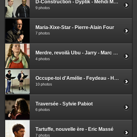
D-Construction - Dyptik - Mehdi Maghari
9 photos
Maria-Xixe-Star - Pierre-Alain Four
7 photos
Merdre, revoilà Ubu - Jarry - Marc Owitch & Philippe Zarch
4 photos
Occupe-toi d'Amélie - Feydeau - Hugues Chabalier
10 photos
Traversée - Sylvie Pabiot
6 photos
Tartuffe, nouvelle ère - Eric Massé
7 photos