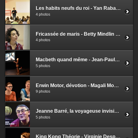
Les habits neufs du roi - Yan Raballand & Johanny Bert
4 photos
Fricassée de maris - Betty Mindlin - Chloé Bégou
4 photos
Macbeth quand même - Jean-Paul Delore
5 photos
Erwin Motor, dévotion - Magali Mougel - Delphine Crubézy
9 photos
Jeanne Barré, la voyageuse invisible - Eudes Labrusse
5 photos
King Kong Théorie - Virginie Despentes - Emilie Charriot