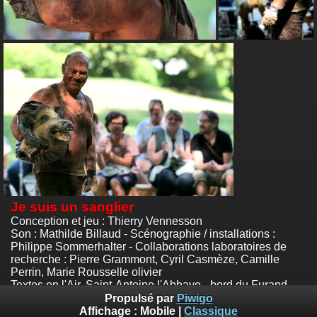
Je suis un sanglier
Conception et jeu : Thierry Vennesson
Son : Mathilde Billaud - Scénographie / installations :
Philippe Sommerhalter - Collaborations laboratoires de
recherche : Pierre Grammont, Cyril Casmèze, Camille
Perrin, Marie Rousselle olivier
Textes en l'Air, Saint-Antoine l'Abbaye - bord du Furand -
30 juillet 2023
Propulsé par
Piwigo
Photos :
© Emile Zeizig
Affichage :
Mobile
|
Classique