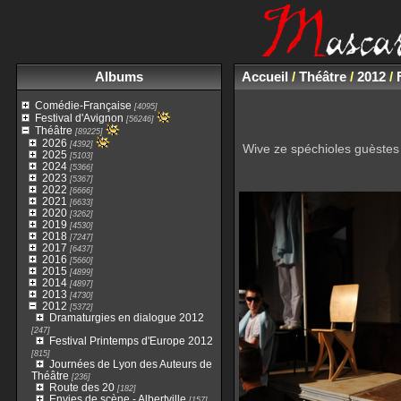
Albums
Accueil
/
Théâtre
/
2012
/
Comédie-Française
[4095]
Festival d'Avignon
[56246]
Théâtre
[89225]
2026
[4392]
Wive ze spéchioles guèstes
2025
[5103]
2024
[5366]
2023
[5367]
2022
[6666]
2021
[6633]
2020
[3262]
2019
[4530]
2018
[7247]
2017
[6437]
2016
[5660]
2015
[4899]
2014
[4897]
2013
[4730]
2012
[5372]
Dramaturgies en dialogue 2012
[247]
Festival Printemps d'Europe 2012
[815]
Journées de Lyon des Auteurs de
Théâtre
[236]
Route des 20
[182]
Envies de scène - Albertville
[157]