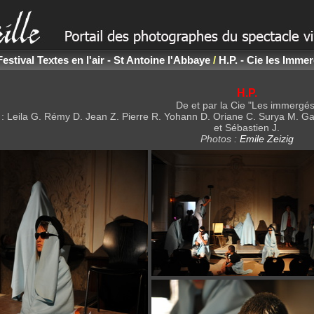
Festival Textes en l'air - St Antoine l'Abbaye
/
H.P. - Cie les Imme
H.P.
De et par la Cie "Les immergés
 : Leila G. Rémy D. Jean Z. Pierre R. Yohann D. Oriane C. Surya M. Ga
et Sébastien J.
Photos :
Emile Zeizig