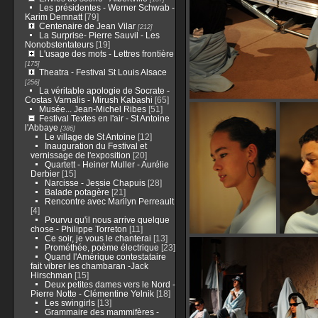
Les présidentes - Werner Schwab -
Karim Demnatt
[79]
Centenaire de Jean Vilar
[212]
La Surprise- Pierre Sauvil - Les
Nonobstentateurs
[19]
L'usage des mots - Lettres frontière
[175]
Theatra - Festival St Louis Alsace
[256]
La véritable apologie de Socrate -
Costas Varnalis - Mirush Kabashi
[65]
Musée... Jean-Michel Ribes
[51]
Festival Textes en l'air - St Antoine
l'Abbaye
[386]
Le village de St Antoine
[12]
Inauguration du Festival et
vernissage de l'exposition
[20]
Quartett - Heiner Muller - Aurélie
Derbier
[15]
Narcisse - Jessie Chapuis
[28]
Balade potagère
[21]
Rencontre avec Marilyn Perreault
[4]
Pourvu qu'il nous arrive quelque
chose - Philippe Torreton
[11]
Ce soir, je vous le chanterai
[13]
Prométhée, poème électrique
[23]
Quand l'Amérique contestataire
fait vibrer les chambaran -Jack
Hirschman
[15]
Deux petites dames vers le Nord -
Pierre Notte - Clémentine Yelnik
[18]
Les swingirls
[13]
Grammaire des mammifères -