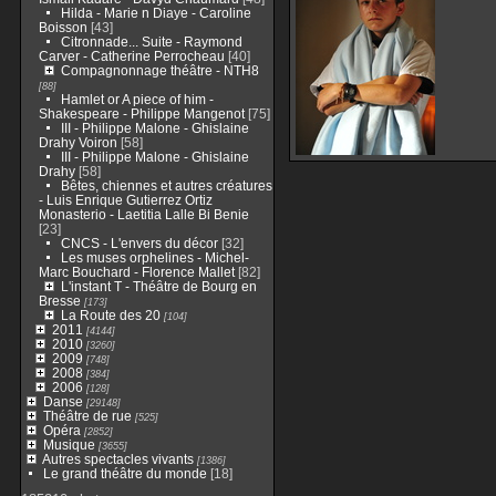
Hilda - Marie n Diaye - Caroline
Boisson
[43]
Citronnade... Suite - Raymond
Carver - Catherine Perrocheau
[40]
Compagnonnage théâtre - NTH8
[88]
Hamlet or A piece of him -
Shakespeare - Philippe Mangenot
[75]
III - Philippe Malone - Ghislaine
Drahy Voiron
[58]
III - Philippe Malone - Ghislaine
Drahy
[58]
Bêtes, chiennes et autres créatures
- Luis Enrique Gutierrez Ortiz
Monasterio - Laetitia Lalle Bi Benie
[23]
CNCS - L'envers du décor
[32]
Les muses orphelines - Michel-
Marc Bouchard - Florence Mallet
[82]
L'instant T - Théâtre de Bourg en
Bresse
[173]
La Route des 20
[104]
2011
[4144]
2010
[3260]
2009
[748]
2008
[384]
2006
[128]
Danse
[29148]
Théâtre de rue
[525]
Opéra
[2852]
Musique
[3655]
Autres spectacles vivants
[1386]
Le grand théâtre du monde
[18]