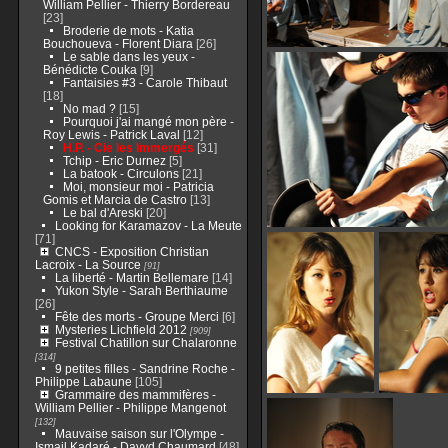
William Pellier - Thierry Bordereau
[23]
Broderie de mots - Katia
Bouchoueva - Florent Diara
[26]
Le sable dans les yeux -
Bénédicte Couka
[9]
Fantaisies #3 - Carole Thibaut
[18]
No mad ?
[15]
Pourquoi j'ai mangé mon père -
Roy Lewis - Patrick Laval
[12]
H.P. - Cie les Immergés
[31]
Tchip - Eric Durnez
[5]
La batook - Circulons
[21]
Moi, monsieur moi - Patricia
Gomis et Marcia de Castro
[13]
Le bal d'Areski
[20]
Looking for Karamazov - La Meute
[71]
CNCS - Exposition Christian
Lacroix - La Source
[91]
La liberté - Martin Bellemare
[14]
Yukon Style - Sarah Berthiaume
[26]
Fête des morts - Groupe Merci
[6]
Mysteries Lichfield 2012
[909]
Festival Chatillon sur Chalaronne
[314]
9 petites filles - Sandrine Roche -
Philippe Labaune
[105]
Grammaire des mammifères -
William Pellier - Philippe Mangenot
[132]
Mauvaise saison sur l'Olympe -
Ismail Kadaré - Davyd Chaumard
[48]