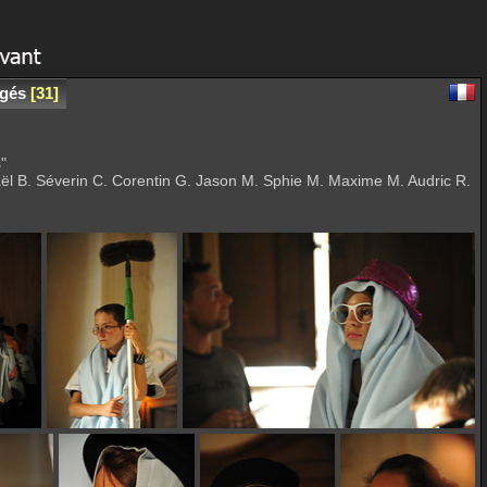
rgés
31
"
ël B. Séverin C. Corentin G. Jason M. Sphie M. Maxime M. Audric R.