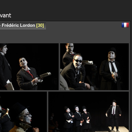
- Frédéric Lordon
30