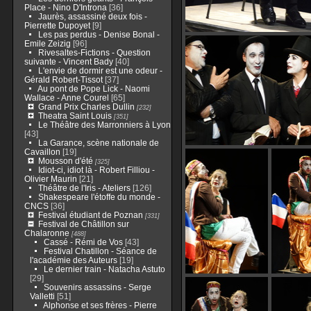
Place - Nino D'Introna
[36]
Jaurès, assassiné deux fois -
Pierrette Dupoyet
[9]
Les pas perdus - Denise Bonal -
Emile Zeizig
[96]
Rivesaltes-Fictions - Question
suivante - Vincent Bady
[40]
L'envie de dormir est une odeur -
Gérald Robert-Tissot
[37]
Au pont de Pope Lick - Naomi
Wallace - Anne Courel
[65]
Grand Prix Charles Dullin
[232]
Theatra Saint Louis
[351]
Le Théâtre des Marronniers à Lyon
[43]
La Garance, scène nationale de
Cavaillon
[19]
Mousson d'été
[325]
Idiot-ci, idiot là - Robert Filliou -
Olivier Maurin
[21]
Théâtre de l'Iris - Ateliers
[126]
Shakespeare l'étoffe du monde -
CNCS
[36]
Festival étudiant de Poznan
[331]
Festival de Châtillon sur
Chalaronne
[488]
Cassé - Rémi de Vos
[43]
Festival Chatillon - Séance de
l'académie des Auteurs
[19]
Le dernier train - Natacha Astuto
[29]
Souvenirs assassins - Serge
Valletti
[51]
Alphonse et ses frères - Pierre