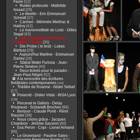
Favre
[12]
Rodéo protocole - Mathilde
Issaad
[29]
Le libertin - Eric Emmanuel
Schmitt
[37]
Carmen - Mérimée Meilhac &
Halévy
[42]
Le marionnettiste de Lodz - Gilles
Segal
[43]
D'un retournement l'autre -
Frédéric Lordon
[30]
Die Probe ( le test) - Lukas
Bärfuss
[29]
Aujourd'hui Martine - Emmanuel
Darley
[28]
Stabat Mater Furiosa - Jean-
Pierre Siméon
[44]
Deux tickets pour le paradis -
Jean-Paul Alègre
[52]
A la rencontre des écritures
théâtrales contemporaines
[106]
Théâtre de Roanne - Abdel Sefsaf
[17]
Polaroïd - Didier Vidal - INSA Lyon
[128]
Perceval le Gallois - Delay
Roubaud - Schiaretti Brochen
[86]
Bonjour - Claude Ponti - Rémi
Rauzier
[38]
Nous crions grâce - Jacques
Chambon - Jérôme Sauvion
[40]
Eva Peron - Copi - Lionel Armand
[95]
Le Groenland - Pauline Sales -
Compagnie Premières Fontes
[51]