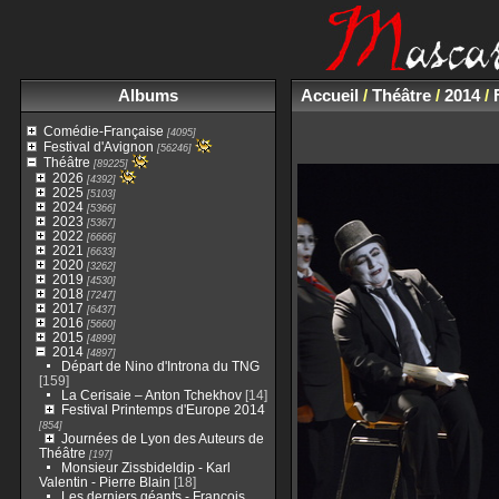
Albums
Accueil
/
Théâtre
/
2014
/
Comédie-Française
[4095]
Festival d'Avignon
[56246]
Théâtre
[89225]
2026
[4392]
2025
[5103]
2024
[5366]
2023
[5367]
2022
[6666]
2021
[6633]
2020
[3262]
2019
[4530]
2018
[7247]
2017
[6437]
2016
[5660]
2015
[4899]
2014
[4897]
Départ de Nino d'Introna du TNG
[159]
La Cerisaie – Anton Tchekhov
[14]
Festival Printemps d'Europe 2014
[854]
Journées de Lyon des Auteurs de
Théâtre
[197]
Monsieur Zissbideldip - Karl
Valentin - Pierre Blain
[18]
Les derniers géants - François