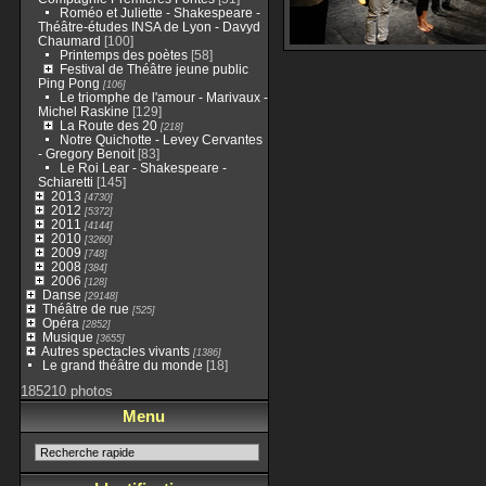
Roméo et Juliette - Shakespeare -
Théâtre-études INSA de Lyon - Davyd
Chaumard
[100]
Printemps des poètes
[58]
Festival de Théâtre jeune public
Ping Pong
[106]
Le triomphe de l'amour - Marivaux -
Michel Raskine
[129]
La Route des 20
[218]
Notre Quichotte - Levey Cervantes
- Gregory Benoit
[83]
Le Roi Lear - Shakespeare -
Schiaretti
[145]
2013
[4730]
2012
[5372]
2011
[4144]
2010
[3260]
2009
[748]
2008
[384]
2006
[128]
Danse
[29148]
Théâtre de rue
[525]
Opéra
[2852]
Musique
[3655]
Autres spectacles vivants
[1386]
Le grand théâtre du monde
[18]
185210 photos
Menu