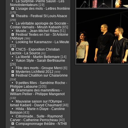
La Surprise- Pierre Sauvil - Les
Nonobstentateurs
[19]
L'usage des mots - Lettres frontière
[175]
Theatra - Festival St Louis Alsace
[256]
La véritable apologie de Socrate -
Costas Varnalis - Mirush Kabashi
[65]
Musée... Jean-Michel Ribes
[51]
Festival Textes en l'air - St Antoine
l'Abbaye
[386]
Looking for Karamazov - La Meute
[71]
CNCS - Exposition Christian
Lacroix - La Source
[91]
La liberté - Martin Bellemare
[14]
Yukon Style - Sarah Berthiaume
[26]
Fête des morts - Groupe Merci
[6]
Mysteries Lichfield 2012
[909]
Festival Chatillon sur Chalaronne
[314]
9 petites filles - Sandrine Roche -
Philippe Labaune
[105]
Grammaire des mammifères -
William Pellier - Philippe Mangenot
[132]
Mauvaise saison sur l'Olympe -
Ismail Kadaré - Davyd Chaumard
[48]
Hilda - Marie n Diaye - Caroline
Boisson
[43]
Citronnade... Suite - Raymond
Carver - Catherine Perrocheau
[40]
Compagnonnage théâtre - NTH8
[88]