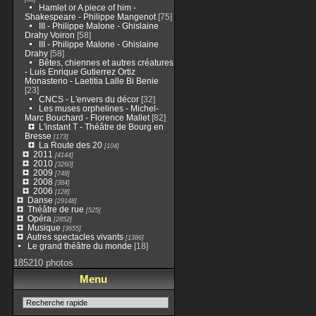
Hamlet or A piece of him -
Shakespeare - Philippe Mangenot
[75]
III - Philippe Malone - Ghislaine
Drahy Voiron
[58]
III - Philippe Malone - Ghislaine
Drahy
[58]
Bêtes, chiennes et autres créatures
- Luis Enrique Gutierrez Ortiz
Monasterio - Laetitia Lalle Bi Benie
[23]
CNCS - L'envers du décor
[32]
Les muses orphelines - Michel-
Marc Bouchard - Florence Mallet
[82]
L'instant T - Théâtre de Bourg en
Bresse
[173]
La Route des 20
[104]
2011
[4144]
2010
[3260]
2009
[748]
2008
[384]
2006
[128]
Danse
[29148]
Théâtre de rue
[525]
Opéra
[2852]
Musique
[3655]
Autres spectacles vivants
[1386]
Le grand théâtre du monde
[18]
185210 photos
Menu