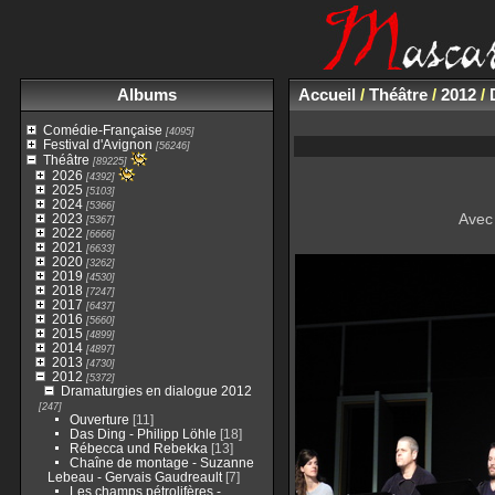
Albums
Accueil
/
Théâtre
/
2012
/
Comédie-Française
[4095]
Festival d'Avignon
[56246]
Théâtre
[89225]
2026
[4392]
2025
[5103]
2024
[5366]
Avec
2023
[5367]
2022
[6666]
2021
[6633]
2020
[3262]
2019
[4530]
2018
[7247]
2017
[6437]
2016
[5660]
2015
[4899]
2014
[4897]
2013
[4730]
2012
[5372]
Dramaturgies en dialogue 2012
[247]
Ouverture
[11]
Das Ding - Philipp Löhle
[18]
Rébecca und Rebekka
[13]
Chaîne de montage - Suzanne
Lebeau - Gervais Gaudreault
[7]
Les champs pétrolifères -