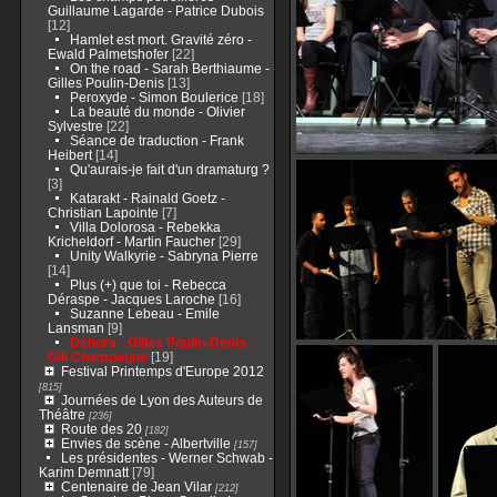
Guillaume Lagarde - Patrice Dubois
[12]
Hamlet est mort. Gravité zéro -
Ewald Palmetshofer
[22]
On the road - Sarah Berthiaume -
Gilles Poulin-Denis
[13]
Peroxyde - Simon Boulerice
[18]
La beauté du monde - Olivier
Sylvestre
[22]
Séance de traduction - Frank
Heibert
[14]
Qu'aurais-je fait d'un dramaturg ?
[3]
Katarakt - Rainald Goetz -
Christian Lapointe
[7]
Villa Dolorosa - Rebekka
Kricheldorf - Martin Faucher
[29]
Unity Walkyrie - Sabryna Pierre
[14]
Plus (+) que toi - Rebecca
Déraspe - Jacques Laroche
[16]
Suzanne Lebeau - Emile
Lansman
[9]
Dehors - Gilles Poulin-Denis -
Gill Champagne
[19]
Festival Printemps d'Europe 2012
[815]
Journées de Lyon des Auteurs de
Théâtre
[236]
Route des 20
[182]
Envies de scène - Albertville
[157]
Les présidentes - Werner Schwab -
Karim Demnatt
[79]
Centenaire de Jean Vilar
[212]