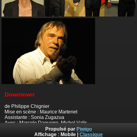
Downtown
de Philippe Chignier
Mise en scène : Maurice Martenet
Assistante : Sonia Zugazua
Avec : Marcelo Daguerre, Michel Valls
Musicien : Alain Ray
Propulsé par
Piwigo
Photos :
Emile Zeizig
Affichage :
Mobile
|
Classique