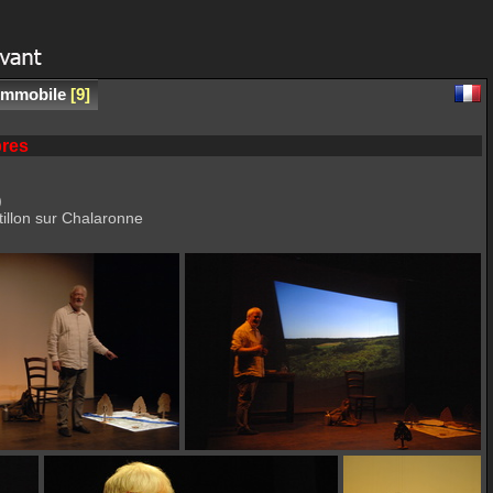
 immobile
9
bres
)
illon sur Chalaronne