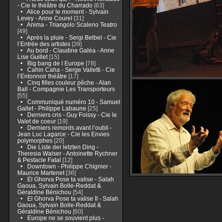
- Cie le théâtre du Charrado
[63]
Alice pour le moment - Sylvain
Levey - Anne Courel
[31]
Anima - Triangolo Scaleno Teatro
[49]
Après la pluie - Sergi Belbel - Cie
l’Entrée des artistes
[39]
Au bord - Claudine Galéa - Anne
Lise Guillet
[15]
Big bang de l Europe
[78]
Cahin Caha - Serge Valletti - Cie
l’Entonnoir théâtre
[17]
Cinq filles couleur pêche - Alan
Ball - Compagnie Les Transporteurs
[55]
Communiqué numéro 10 - Samuel
Gallet - Philippe Labaune
[25]
Derniers cris - Guy Foissy - Cie le
Valet de coeur
[19]
Derniers remords avant l’oubli -
Jean Luc Lagarce - Cie les Envies
polymorphes
[20]
Die Liste der letzten Ding -
Theresia Walser - Antoinette Rychner
& Pestacle Fatal
[12]
Downtown - Philippe Chignier -
Maurice Martenet
[36]
El Ghorva Pose ta valise - Salah
Gaoua, Sylvain Bolle-Reddat &
Géraldine Bénichou
[54]
El Ghorva Pose ta valise II - Salah
Gaoua, Sylvain Bolle-Reddat &
Géraldine Bénichou
[60]
Europe ne se souvient plus -