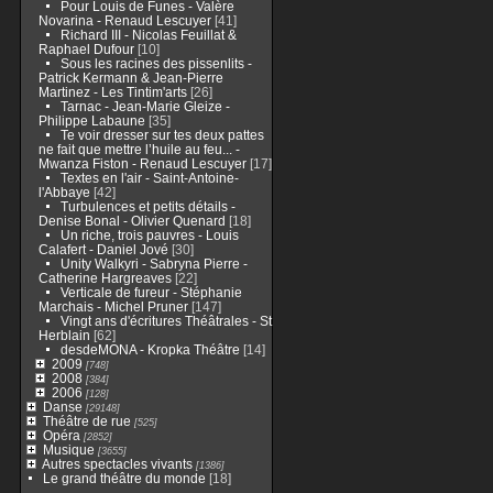
Pour Louis de Funes - Valère
Novarina - Renaud Lescuyer
[41]
Richard III - Nicolas Feuillat &
Raphael Dufour
[10]
Sous les racines des pissenlits -
Patrick Kermann & Jean-Pierre
Martinez - Les Tintim'arts
[26]
Tarnac - Jean-Marie Gleize -
Philippe Labaune
[35]
Te voir dresser sur tes deux pattes
ne fait que mettre l’huile au feu... -
Mwanza Fiston - Renaud Lescuyer
[17]
Textes en l'air - Saint-Antoine-
l'Abbaye
[42]
Turbulences et petits détails -
Denise Bonal - Olivier Quenard
[18]
Un riche, trois pauvres - Louis
Calafert - Daniel Jové
[30]
Unity Walkyri - Sabryna Pierre -
Catherine Hargreaves
[22]
Verticale de fureur - Stéphanie
Marchais - Michel Pruner
[147]
Vingt ans d'écritures Théâtrales - St
Herblain
[62]
desdeMONA - Kropka Théâtre
[14]
2009
[748]
2008
[384]
2006
[128]
Danse
[29148]
Théâtre de rue
[525]
Opéra
[2852]
Musique
[3655]
Autres spectacles vivants
[1386]
Le grand théâtre du monde
[18]