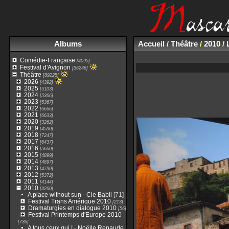
Albums
Accueil
/
Théâtre
/
2010
/
Comédie-Française
[4095]
Festival d'Avignon
[56246]
Théâtre
[89225]
2026
[4392]
2025
[5103]
2024
[5366]
2023
[5367]
2022
[6666]
2021
[6633]
2020
[3262]
2019
[4530]
2018
[7247]
2017
[6437]
2016
[5660]
2015
[4899]
2014
[4897]
2013
[4730]
2012
[5372]
2011
[4144]
2010
[3260]
A place without sun - Cie Babii
[71]
Festival Trans Amérique 2010
[213]
Dramaturgies en dialogue 2010
[56]
Festival Printemps d'Europe 2010
[736]
A tous ceux qui ! - Noëlle Renaude