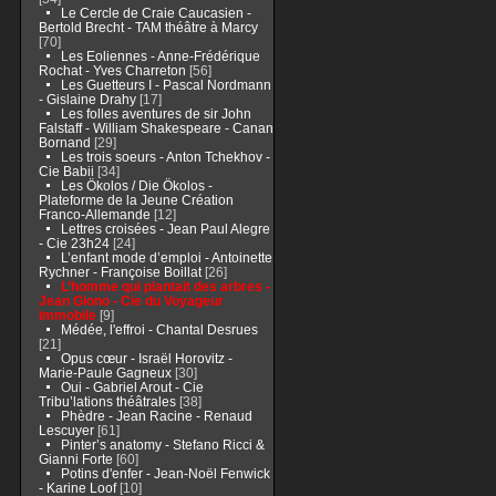
Le Cercle de Craie Caucasien -
Bertold Brecht - TAM théâtre à Marcy
[70]
Les Eoliennes - Anne-Frédérique
Rochat - Yves Charreton
[56]
Les Guetteurs I - Pascal Nordmann
- Gislaine Drahy
[17]
Les folles aventures de sir John
Falstaff - William Shakespeare - Canan
Bornand
[29]
Les trois soeurs - Anton Tchekhov -
Cie Babii
[34]
Les Ökolos / Die Ökolos -
Plateforme de la Jeune Création
Franco-Allemande
[12]
Lettres croisées - Jean Paul Alegre
- Cie 23h24
[24]
L’enfant mode d’emploi - Antoinette
Rychner - Françoise Boillat
[26]
L’homme qui plantait des arbres -
Jean Giono - Cie du Voyageur
immobile
[9]
Médée, l'effroi - Chantal Desrues
[21]
Opus cœur - Israël Horovitz -
Marie-Paule Gagneux
[30]
Oui - Gabriel Arout - Cie
Tribu’lations théâtrales
[38]
Phèdre - Jean Racine - Renaud
Lescuyer
[61]
Pinter’s anatomy - Stefano Ricci &
Gianni Forte
[60]
Potins d'enfer - Jean-Noël Fenwick
- Karine Loof
[10]