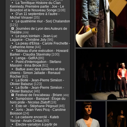
La Terrifique Histoire du Clan
Kennedy, Première partie : Joe - Le
Bourdon et le Nouveau Songe
[108]
D'un 11 septembre à l'autre -
Michel Vinaver
[35]
Le quatrième mur - Sorj Chalandon
[121]
Journées de Lyon des Auteurs de
Théâtre
[209]
Le pays lointain - Jean-Luc
Lagarce - Christine Joly
[96]
La peau d'Elisa - Carole Frechette -
Catherine Anne
[44]
Tableau d'une exécution - Howard
Barker - Claudia Stavinsky
[100]
Lenga - GdRA
[86]
Point d'interrogation - Stefano
Massini - Irina Brook
[61]
Battue avec des lumières et des
chiens - Simon Jallade - Renaud
Rocher
[62]
La Boite - Jean-Pierre Siméon -
Olivier Balazuc
[123]
La Boîte - Jean-Pierre Siméon -
Olivier Balazuc
[46]
Festival de l'escabeau - Briare
[466]
Sumpósion - Banquet : Éloge du
hors piste - Nicolas Zlatoff
[18]
Esto vir - Stéphane Pégoud
[46]
Joris - Jean-Yves Picq - Caroline
Boisson
[24]
Le cadavre encerclé - Kateb
Yacine - Anaïs Cintas
[60]
Électre-variation à partir de