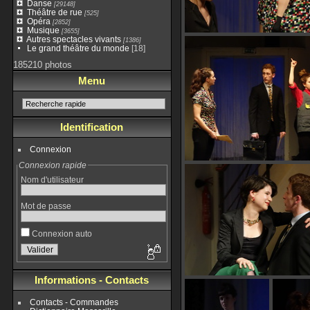
Danse
[29148]
Théâtre de rue
[525]
Opéra
[2852]
Musique
[3655]
Autres spectacles vivants
[1386]
Le grand théâtre du monde
[18]
185210 photos
Menu
Identification
Connexion
Connexion rapide
Nom d'utilisateur
Mot de passe
Connexion auto
Informations - Contacts
Contacts - Commandes