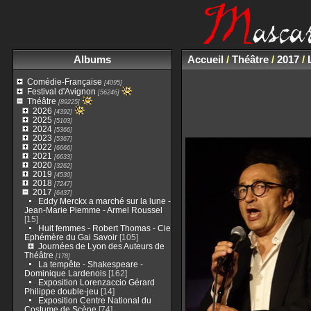
Albums
Accueil
/
Théâtre
/
2017
/
Comédie-Française
[4095]
Festival d'Avignon
[56246]
Théâtre
[89225]
2026
[4392]
2025
[5103]
2024
[5366]
2023
[5367]
2022
[6666]
2021
[6633]
2020
[3262]
2019
[4530]
2018
[7247]
2017
[6437]
Eddy Merckx a marché sur la lune -
Jean-Marie Piemme - Armel Roussel
[15]
Huit femmes - Robert Thomas - Cie
Ephémère du Gai Savoir
[105]
Journées de Lyon des Auteurs de
Théâtre
[178]
La tempête - Shakespeare -
Dominique Lardenois
[162]
Exposition Lorenzaccio Gérard
Philippe double-jeu
[14]
Exposition Centre National du
Costume de Scène
[74]