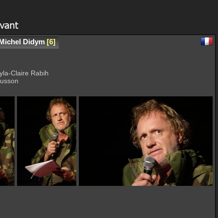
 Michel Didym
6
yla-Claire Rabih
ousson