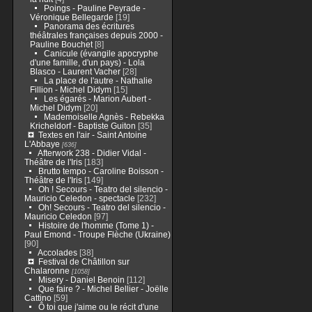
Poings - Pauline Peyrade -
Véronique Bellegarde
[19]
Panorama des écritures
théâtrales françaises depuis 2000 -
Pauline Bouchet
[8]
Canicule (évangile apocryphe
d'une famille, d'un pays) - Lola
Blasco - Laurent Vacher
[28]
La place de l'autre - Nathalie
Fillion - Michel Didym
[15]
Les égarés - Marion Aubert -
Michel Didym
[20]
Mademoiselle Agnès - Rebekka
Kricheldorf - Baptiste Guiton
[35]
Textes en l'air - Saint Antoine
L'Abbaye
[636]
Afterwork 238 - Didier Vidal -
Théâtre de l'Iris
[183]
Brutto tempo - Caroline Boisson -
Théâtre de l'Iris
[149]
Oh ! Secours - Teatro del silencio -
Mauricio Celedon - spectacle
[232]
Oh! Secours - Teatro del silencio -
Mauricio Celedon
[97]
Histoire de l'homme (Tome 1) -
Paul Emond - Troupe Flèche (Ukraine)
[90]
Accolades
[38]
Festival de Châtillon sur
Chalaronne
[1058]
Misery - Daniel Benoin
[112]
Que faire ? - Michel Bellier - Joëlle
Cattino
[59]
Ô toi que j'aime ou le récit d'une