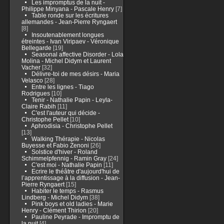
Les impromptus de la nuit -
Philippe Minyana - Pascale Henry
[7]
Table ronde sur les écritures
allemandes - Jean-Pierre Ryngaert
[8]
Insoutenablement longues
étreintes - Ivan Viripaev - Véronique
Bellegarde
[19]
Seasonal affective Disorder - Lola
Molina - Michel Didym et Laurent
Vacher
[32]
Délivre-toi de mes désirs - Maria
Velasco
[28]
Entre les lignes - Tiago
Rodrigues
[10]
Tenir - Nathalie Papin - Leyla-
Claire Rabih
[11]
C'est l'auteur qui décide -
Christophe Pellet
[10]
Aphrodisia - Christophe Pellet
[13]
Walking Thérapie - Nicolas
Buyesse et Fabio Zenoni
[26]
Solstice d'hiver - Roland
Schimmelpfennig - Ramin Gray
[24]
C'est moi - Nathalie Papin
[11]
Ecrire le théâtre d'aujourd'hui de
l’apprentissage à la diffusion - Jean-
Pierre Ryngaert
[15]
Habiter le temps - Rasmus
Lindberg - Michel Didym
[38]
Pink boys et old ladies - Marie
Henry - Clément Thirion
[20]
Pauline Peyrade - Impromptu de
la nuit
[4]