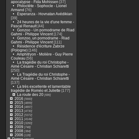
apocalypse - Fida Mohissen
[37]
Philoctète - Sophocle - Lionel
Armand
[76]
Esperanza - Hovnatan Avédikian
[39]
24 heures de la vie d'une femme -
Pascal Renault
[44]
Gonzoo - Un pornodrame de Riad
Gahmi - Philippe Vincent
[174]
Gonzoo, un pornodrame - Riad
Gahmi - Philippe Vincent
[111]
Résidence d'écriture Zabrze
(Pologne)
[146]
Amphitryon - Molière - Guy Pierre
Couleau
[56]
La tragédie du roi Christophe -
Aimé Césaire - Christian Schiaretti
[250]
La Tragédie du roi Christophe -
Aimé Césaire - Christian Schiaretti
[137]
La très excellente et lamentable
tragédie de Roméo et Juliette
[177]
La route des 20
[686]
2016
[5660]
2015
[4899]
2014
[4897]
2013
[4730]
2012
[5372]
2011
[4144]
2010
[3260]
2009
[748]
2008
[384]
2006
[128]
Danse