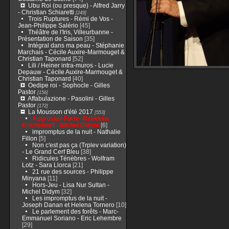
Ubu Roi (ou presque) - Alfred Jarry
- Christian Schiaretti
[249]
Trois Ruptures - Rémi de Vos -
Jean-Philippe Salério
[45]
Théâtre de l'Iris, Villeurbanne -
Présentation de Saison
[35]
Intégral dans ma peau - Stéphanie
Marchais - Cécile Auxire-Marmouget &
Christian Taponard
[52]
Lili / Heiner intra-muros - Lucie
Depauw - Cécile Auxire-Marmouget &
Christian Taponard
[40]
Oedipe roi - Sophocle - Gilles
Pastor
[156]
Affabulazione - Pasolini - Gilles
Pastor
[172]
La Mousson d'été 2017
[553]
Aggrosian Forte -Rebekka
Kricheldorf - Michel Didym
[6]
impromptus de la nuit - Nathalie
Fillon
[5]
Non c'est pas ça (Trplev variation)
- Le Grand Cerf Bleu
[38]
Ridicules Ténèbres - Wolfram
Lotz - Sara Llorca
[21]
21 rue des sources - Philippe
Minyana
[11]
Hors-Jeu - Lisa Nur Sultan -
Michel Didym
[32]
Les impromptus de la nuit -
Joseph Danan et Helena Tornero
[10]
Le parlement des forêts - Marc-
Emmanuel Soriano - Eric Lehembre
[29]