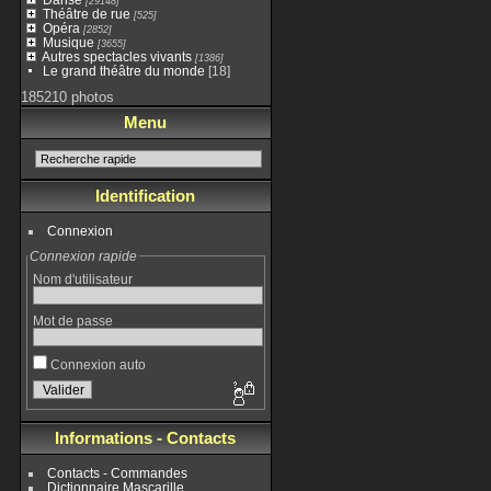
[29148]
Théâtre de rue
[525]
Opéra
[2852]
Musique
[3655]
Autres spectacles vivants
[1386]
Le grand théâtre du monde
[18]
185210 photos
Menu
Identification
Connexion
Connexion rapide
Nom d'utilisateur
Mot de passe
Connexion auto
Informations - Contacts
Contacts - Commandes
Dictionnaire Mascarille