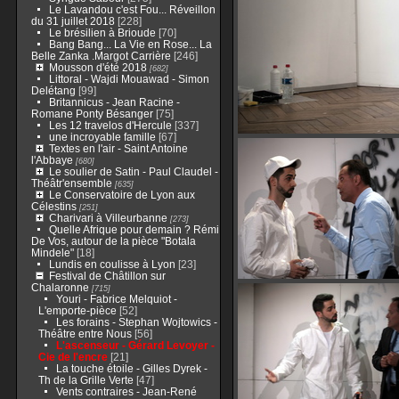
Le Lavandou c'est Fou... Réveillon
du 31 juillet 2018
[228]
Le brésilien à Brioude
[70]
Bang Bang... La Vie en Rose... La
Belle Zanka .Margot Carrière
[246]
Mousson d'été 2018
[682]
Littoral - Wajdi Mouawad - Simon
Delétang
[99]
Britannicus - Jean Racine -
Romane Ponty Bésanger
[75]
Les 12 travelos d'Hercule
[337]
une incroyable famille
[67]
Textes en l'air - Saint Antoine
l'Abbaye
[680]
Le soulier de Satin - Paul Claudel -
Théâtr'ensemble
[635]
Le Conservatoire de Lyon aux
Célestins
[251]
Charivari à Villeurbanne
[273]
Quelle Afrique pour demain ? Rémi
De Vos, autour de la pièce "Botala
Mindele"
[18]
Lundis en coulisse à Lyon
[23]
Festival de Châtillon sur
Chalaronne
[715]
Youri - Fabrice Melquiot -
L'emporte-pièce
[52]
Les forains - Stephan Wojtowics -
Théâtre entre Nous
[56]
L'ascenseur - Gérard Levoyer -
Cie de l'encre
[21]
La touche étoile - Gilles Dyrek -
Th de la Grille Verte
[47]
Vents contraires - Jean-René