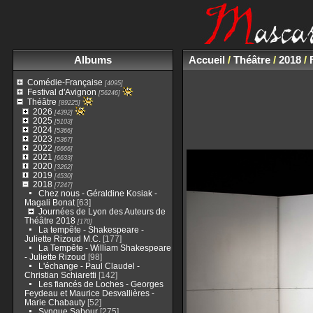
Albums
Accueil
/
Théâtre
/
2018
/
Comédie-Française
[4095]
Festival d'Avignon
[56246]
Théâtre
[89225]
2026
[4392]
2025
[5103]
2024
[5366]
2023
[5367]
2022
[6666]
2021
[6633]
2020
[3262]
2019
[4530]
2018
[7247]
Chez nous - Géraldine Kosiak -
Magali Bonat
[63]
Journées de Lyon des Auteurs de
Théâtre 2018
[170]
La tempête - Shakespeare -
Juliette Rizoud M.C.
[177]
La Tempête - William Shakespeare
- Juliette Rizoud
[98]
L'échange - Paul Claudel -
Christian Schiaretti
[142]
Les fiancés de Loches - Georges
Feydeau et Maurice Desvallières -
Marie Chabauty
[52]
Syngue Sabour
[275]