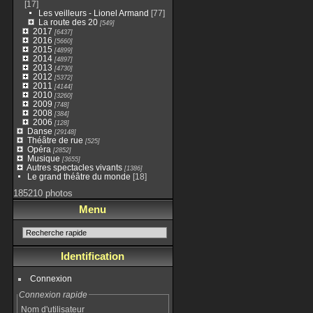
[17]
Les veilleurs - Lionel Armand
[77]
La route des 20
[549]
2017
[6437]
2016
[5660]
2015
[4899]
2014
[4897]
2013
[4730]
2012
[5372]
2011
[4144]
2010
[3260]
2009
[748]
2008
[384]
2006
[128]
Danse
[29148]
Théâtre de rue
[525]
Opéra
[2852]
Musique
[3655]
Autres spectacles vivants
[1386]
Le grand théâtre du monde
[18]
185210 photos
Menu
Identification
Connexion
Connexion rapide
Nom d'utilisateur