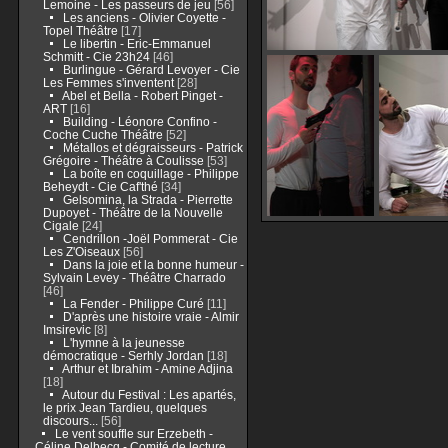
Lemoine - Les passeurs de jeu
[56]
Les anciens - Olivier Coyette -
Topel Théâtre
[17]
Le libertin - Eric-Emmanuel
Schmitt - Cie 23h24
[46]
Burlingue - Gérard Levoyer - Cie
Les Femmes s'inventent
[28]
Abel et Bella - Robert Pinget -
ART
[16]
Building - Léonore Confino -
Coche Cuche Théâtre
[52]
Métallos et dégraisseurs - Patrick
Grégoire - Théâtre à Coulisse
[53]
La boîte en coquillage - Philippe
Beheydt - Cie Caf'thé
[34]
Gelsomina, la Strada - Pierrette
Dupoyet - Théâtre de la Nouvelle
Cigale
[24]
Cendrillon -Joël Pommerat - Cie
Les Z'Oiseaux
[56]
Dans la joie et la bonne humeur -
Sylvain Levey - Théâtre Charrado
[46]
La Fender - Philippe Curé
[11]
D'après une histoire vraie - Almir
Imsirevic
[8]
L'hymne à la jeunesse
démocratique - Serhly Jordan
[18]
Arthur et Ibrahim - Amine Adjina
[18]
Autour du Festival : Les apartés,
le prix Jean Tardieu, quelques
discours...
[56]
Le vent souffle sur Erzebeth -
Céline Delbecq - Comité de lecture