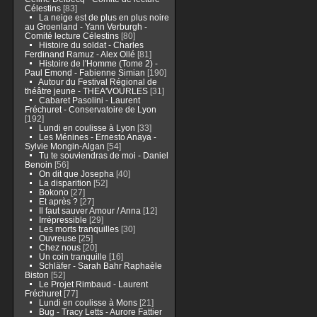
Célestins
[83]
La neige est de plus en plus noire
au Groenland - Yann Verburgh -
Comité lecture Célestins
[80]
Histoire du soldat - Charles
Ferdinand Ramuz - Alex Ollé
[81]
Histoire de l'Homme (Tome 2) -
Paul Emond - Fabienne Simian
[190]
Autour du Festival Régional de
théâtre jeune - THEA'VOURLES
[31]
Cabaret Pasolini - Laurent
Fréchuret - Conservatoire de Lyon
[192]
Lundi en coulisse à Lyon
[33]
Les Ménines - Ernesto Anaya -
Sylvie Mongin-Algan
[54]
Tu te souviendras de moi - Daniel
Benoin
[56]
On dit que Josepha
[40]
La disparition
[52]
Bokono
[27]
Et après ?
[27]
Il faut sauver Amour / Anna
[12]
Irrépressible
[29]
Les morts tranquilles
[30]
Ouvreuse
[25]
Chez nous
[20]
Un coin tranquille
[16]
Schläfer - Sarah Bahr Raphaèle
Biston
[52]
Le Projet Rimbaud - Laurent
Fréchuret
[77]
Lundi en coulisse à Mons
[21]
Bug - Tracy Letts - Aurore Fattier