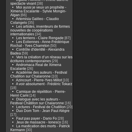
spectacle vivant
[38]
Moi aussi je veux un prophète -
Ximena Escalante - Sylvie Mongin-
Algan
[66]
Artemisia Galileo - Claudio
Colangelo
[35]
Les artistes, inventeurs de formes
nouvelles de coopérations
internationales
[34]
Les terriens - Claire Rengade
[87]
Les Eoliennes - Anne-Frédérique
Rochat - Yves Charreton
[50]
Contrôle d'identité - Alexandra
Badea
[59]
Vers la création d’un réseau sur les
écritures contemporaines
[29]
Andromaca Real de Ximena
Escalante
[26]
Académie des auteurs - Festival
Chatillon sur Chalaronne
[10]
Azincourt - Pierre-Yves Millot
[10]
A voir absolument - Frédéric Tokarz
[18]
Camique de répétition - Pierre-
Henri Cami
[14]
Dialogue avec les auteurs -
Festival Châtillon sur Chalaronne
[16]
Lectures - Festival de Chatillon
[20]
Duo Dom Tom - Jean Paul Alègre
[17]
Faut pas payer - Dario Fo
[28]
Jeux de massacre - Ionesco
[16]
La mastication des morts - Patrick
Kermann
[30]