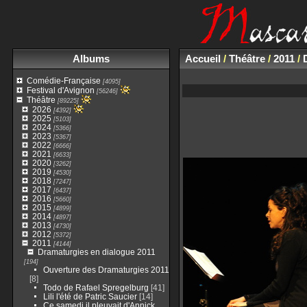
Albums
Accueil
/
Théâtre
/
2011
/
Comédie-Française
[4095]
Festival d'Avignon
[56246]
Théâtre
[89225]
2026
[4392]
2025
[5103]
2024
[5366]
2023
[5367]
2022
[6666]
2021
[6633]
2020
[3262]
2019
[4530]
2018
[7247]
2017
[6437]
2016
[5660]
2015
[4899]
2014
[4897]
2013
[4730]
2012
[5372]
2011
[4144]
Dramaturgies en dialogue 2011
[194]
Ouverture des Dramaturgies 2011
[8]
Todo de Rafael Spregelburg
[41]
Lili l'été de Patric Saucier
[14]
Ce samedi il pleuvait d'Annick