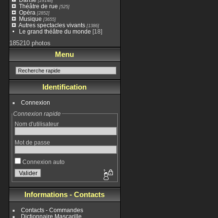
[29148]
Théâtre de rue
[525]
Opéra
[2852]
Musique
[3655]
Autres spectacles vivants
[1386]
Le grand théâtre du monde
[18]
185210 photos
Menu
Identification
Connexion
Connexion rapide
Nom d'utilisateur
Mot de passe
Connexion auto
Informations - Contacts
Contacts - Commandes
Dictionnaire Mascarille