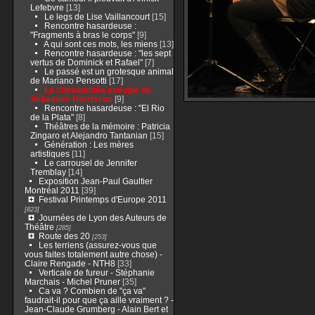
Lefebvre
[13]
Le legs de Lise Vaillancourt
[15]
Rencontre hasardeuse :
"Fragments à bras le corps"
[9]
A qui sont ces mots, les miens
[13]
Rencontre hasardeuse : "les sept
vertus de Dominick et Rafael"
[7]
Le passé est un grotesque animal
de Mariano Pensotti
[17]
La chevauchée aveugle de
Sébastien Harrisson
[9]
Rencontre hasardeuse : "El Rio
de la Plata"
[8]
Théâtres de la mémoire : Patricia
Zingaro et Alejandro Tantanian
[15]
Génération : Les mères
artistiques
[11]
Le carrousel de Jennifer
Tremblay
[14]
Exposition Jean-Paul Gaultier
Montréal 2011
[39]
Festival Printemps d'Europe 2011
[823]
Journées de Lyon des Auteurs de
Théâtre
[285]
Route des 20
[253]
Les terriens (assurez-vous que
vous faites totalement autre chose) -
Claire Rengade - NTH8
[33]
Verticale de fureur - Stéphanie
Marchais - Michel Pruner
[35]
Ca va ? Combien de "ça va"
faudrait-il pour que ça aille vraiment ? -
Jean-Claude Grumberg - Alain Bert et