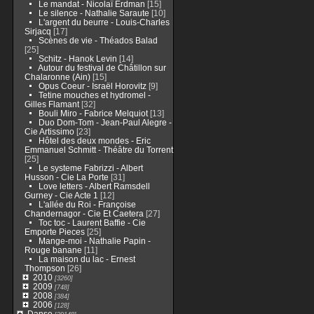
Le mandat - Nicolaï Erdman
[15]
Le silence - Nathalie Saraute
[10]
L'argent du beurre - Louis-Charles
Sirjacq
[17]
Scènes de vie - Théados Balad
[25]
Schitz - Hanok Levin
[14]
Autour du festival de Châtillon sur
Chalaronne (Ain)
[15]
Opus Coeur - Israël Horovitz
[9]
Tetine mouches et hydromel -
Gilles Flamant
[32]
Bouli Miro - Fabrice Melquiot
[13]
Duo Dom-Tom - Jean-Paul Alegre -
Cie Artissimo
[23]
Hôtel des deux mondes - Eric
Emmanuel Schmitt - Théâtre du Torrent
[25]
Le systeme Fabrizzi - Albert
Husson - Cie La Porte
[31]
Love letters - Albert Ramsdell
Gurney - Cie Acte 1
[12]
L'allée du Roi - Françoise
Chandernagor - Cie Et Caetera
[27]
Toc toc - Laurent Baffie - Cie
Emporte Pieces
[25]
Mange-moi - Nathalie Papin -
Rouge banane
[11]
La maison du lac - Ernest
Thompson
[26]
2010
[3260]
2009
[748]
2008
[384]
2006
[128]
Danse