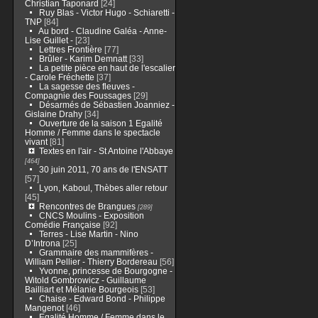
Christian Taponard
[24]
Ruy Blas - Victor Hugo - Schiaretti -
TNP
[84]
Au bord - Claudine Galéa - Anne-
Lise Guillet -
[23]
Lettres Frontière
[77]
Brûler - Karim Demnatt
[33]
La petite pièce en haut de l'escalier
- Carole Fréchette
[37]
La sagesse des fleuves -
Compagnie des Foussages
[29]
Désarmés de Sébastien Joanniez -
Gislaine Drahy
[34]
Ouverture de la saison 1 Egalité
Homme / Femme dans le spectacle
vivant
[81]
Textes en l'air - St Antoine l'Abbaye
[464]
30 juin 2011, 70 ans de l'ENSATT
[57]
Lyon, Kaboul, Thèbes aller retour
[45]
Rencontres de Brangues
[289]
CNCS Moulins - Exposition
Comédie Française
[92]
Terres - Lise Martin - Nino
D’Introna
[25]
Grammaire des mammifères -
William Pellier - Thierry Bordereau
[56]
Yvonne, princesse de Bourgogne -
Witold Gombrowicz - Guillaume
Bailliart et Mélanie Bourgeois
[53]
Chaise - Edward Bond - Philippe
Mangenot
[46]
Egalité Homme / Femme dans le