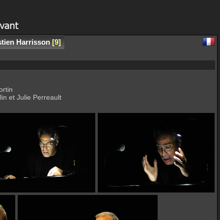
tien Harrisson
9
ortin
 et Julie Perreault