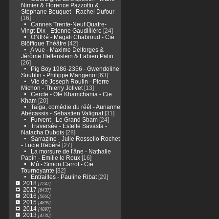
Nimier & Florence Pazzottu &
Stéphane Bouquet - Rachel Dufour
[16]
Cannes Trente-Neuf Quatre-
Vingt-Dix - Etienne Gaudillière
[24]
ONIRé - Magali Chabroud - Cie
Blöffique Théâtre
[42]
A vue - Maxime Delforges &
Jérôme Helfenstein & Fabien Palin
[26]
Pig Boy 1986-2356 - Gwendoline
Soublin - Philippe Mangenot
[63]
Vie de Joseph Roulin - Pierre
Michon - Thierry Jolivet
[13]
Cercle - Olé Khamchania - Cie
Kham
[20]
Taïga, comédie du réél - Aurianne
Abécassis - Sébastien Valignat
[31]
Furvent - Le Grand Sbam
[24]
Traversée - Estelle Savasta -
Natacha Dubois
[28]
Sarrazine - Julie Rossello Rochet
- Lucie Rébéré
[27]
La morsure de l'âne - Nathalie
Papin - Emilie le Roux
[16]
Mû - Simon Carrot - Cie
Tournoyante
[32]
Entrailles - Pauline Ribat
[29]
2018
[7247]
2017
[6437]
2016
[5660]
2015
[4899]
2014
[4897]
2013
[4730]