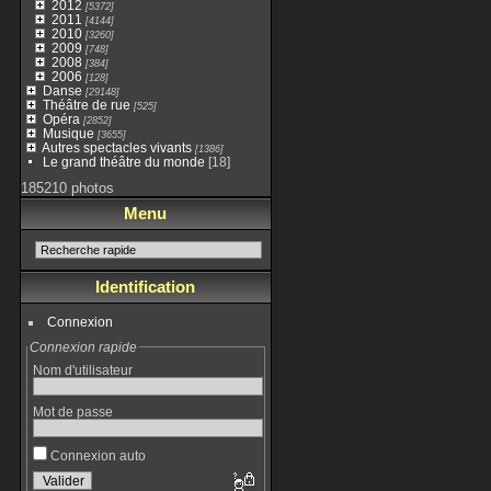
2012
[5372]
2011
[4144]
2010
[3260]
2009
[748]
2008
[384]
2006
[128]
Danse
[29148]
Théâtre de rue
[525]
Opéra
[2852]
Musique
[3655]
Autres spectacles vivants
[1386]
Le grand théâtre du monde
[18]
185210 photos
Menu
Identification
Connexion
Connexion rapide
Nom d'utilisateur
Mot de passe
Connexion auto