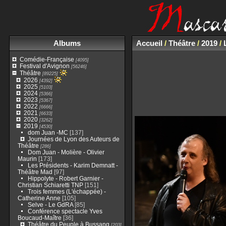
Albums
Accueil
/
Théâtre
/
2019
/
Comédie-Française
[4095]
Festival d'Avignon
[56246]
Théâtre
[89225]
2026
[4392]
2025
[5103]
2024
[5366]
2023
[5367]
2022
[6666]
2021
[6633]
2020
[3262]
2019
[4530]
dom Juan -MC
[137]
Journées de Lyon des Auteurs de
Théâtre
[286]
Dom Juan - Molière - Olivier
Maurin
[173]
Les Présidents - Karim Demnatt -
Théâtre Mad
[97]
Hippolyte - Robert Garnier -
Christian Schiaretti TNP
[151]
Trois femmes (L'échappée) -
Catherine Anne
[105]
Selve - Le GdRA
[85]
Conférence spectacle Yves
Boucaud-Maître
[36]
Théâtre du Peuple à Bussang
[203]