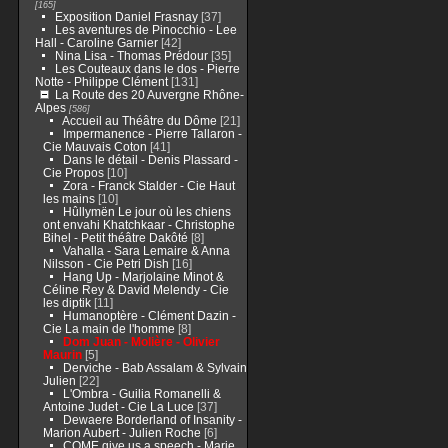
[165]
Exposition Daniel Frasnay
[37]
Les aventures de Pinocchio - Lee
Hall - Caroline Garnier
[42]
Nina Lisa - Thomas Prédour
[35]
Les Couteaux dans le dos - Pierre
Notte - Philippe Clément
[131]
La Route des 20 Auvergne Rhône-
Alpes
[586]
Accueil au Théâtre du Dôme
[21]
Impermanence - Pierre Tallaron -
Cie Mauvais Coton
[41]
Dans le détail - Denis Plassard -
Cie Propos
[10]
Zora - Franck Stalder - Cie Haut
les mains
[10]
Hûllymën Le jour où les chiens
ont envahi Khatchkaar - Christophe
Bihel - Petit théâtre Dakôté
[8]
Vahalla - Sara Lemaire & Anna
Nilsson - Cie Petri Dish
[16]
Hang Up - Marjolaine Minot &
Céline Rey & David Melendy - Cie
les diptik
[11]
Humanoptère - Clément Dazin -
Cie La main de l'homme
[8]
Dom Juan - Molière - Olivier
Maurin
[5]
Derviche - Bab Assalam & Sylvain
Julien
[22]
L'Ombra - Guilia Romanelli &
Antoine Judet - Cie La Luce
[37]
Dewaere Borderland of Insanity -
Marion Aubert - Julien Roche
[6]
COME give us a speech - Marie