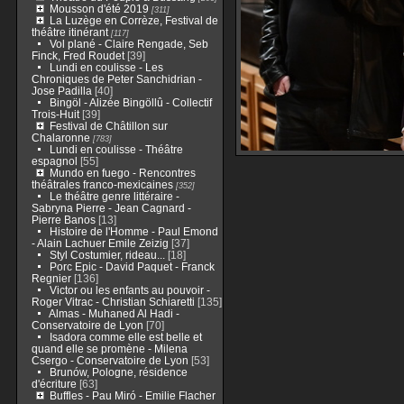
Mousson d'été 2019
[311]
La Luzège en Corrèze, Festival de
théâtre itinérant
[117]
Vol plané - Claire Rengade, Seb
Finck, Fred Roudet
[39]
Lundi en coulisse - Les
Chroniques de Peter Sanchidrian -
Jose Padilla
[40]
Bingöl - Alizée Bingöllû - Collectif
Trois-Huit
[39]
Festival de Châtillon sur
Chalaronne
[783]
Lundi en coulisse - Théâtre
espagnol
[55]
Mundo en fuego - Rencontres
théâtrales franco-mexicaines
[352]
Le théâtre genre littéraire -
Sabryna Pierre - Jean Cagnard -
Pierre Banos
[13]
Histoire de l'Homme - Paul Emond
- Alain Lachuer Emile Zeizig
[37]
Styl Costumier, rideau...
[18]
Porc Epic - David Paquet - Franck
Regnier
[136]
Victor ou les enfants au pouvoir -
Roger Vitrac - Christian Schiaretti
[135]
Almas - Muhaned Al Hadi -
Conservatoire de Lyon
[70]
Isadora comme elle est belle et
quand elle se promène - Milena
Csergo - Conservatoire de Lyon
[53]
Brunów, Pologne, résidence
d'écriture
[63]
Buffles - Pau Miró - Emilie Flacher