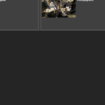
gade
compagnies