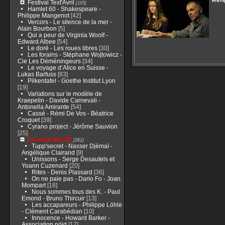
Ren
Festival Text'Avril
[105]
Hamlet 60 - Shakespeare -
Philippe Mangenot
[42]
Vercors - Le silence de la mer -
Alain Bourbon
[5]
Qui a peur de Virginia Woolf -
Edward Albee
[54]
Le doré - Les roues libres
[30]
Les forains - Stéphane Wojtowicz -
Cie Les Déméningeurs
[34]
Le voyage d’Alice en Suisse -
Lukas Barfuss
[83]
Pilkentafel - Goethe Institut Lyon
[19]
Variations sur le modèle de
Kraepelin - Davide Carnevali -
Antonella Amirante
[54]
Cassé - Rémi De Vos - Béatrice
Croquet
[39]
Cyrano project - Jérôme Sauvion
[25]
La route des 20
[261]
Tupp'secret - Nasser Djémaï -
Angélique Clairand
[9]
Unissons - Serge Desautels et
Yoann Cuzenard
[20]
Rites - Denis Plassard
[36]
On ne paie pas - Dario Fo - Joan
Mompart
[18]
Nous sommes tous des K. - Paul
Emond - Bruno Thircuir
[13]
Les accapareurs - Philippe Löhle
- Clément Carabédian
[10]
Innocence - Howard Barker -
Association nöjd
[17]