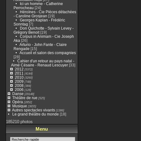
Ici un homme - Catherine
Perrocheau
[24]
Héroïnes - Cie Pièces détachées
- Caroline Grosjean
[19]
Georges Kaplan - Frédéric
Sonntag
[7]
Don Quichotte - Sylvain Levey -
Grégory Benoit
[19]
Corpus in Animam - Cie Joseph
Aka
[26]
Arturio - John Fante - Claire
Rengade
[15]
Accueil et salon des compagnies
[28]
Cahier d'un retour au pays natal -
Aimé Césaire - Renaud Lescuyer
[33]
2012
[5372]
2011
[4144]
2010
[3260]
2009
[748]
2008
[384]
2006
[128]
Danse
[29148]
Théâtre de rue
[525]
Opéra
[2852]
Musique
[3655]
Autres spectacles vivants
[1386]
Le grand théâtre du monde
[18]
185210 photos
Menu