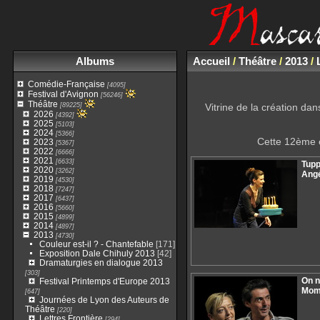
Albums
Accueil
/
Théâtre
/
2013
/
Comédie-Française
[4095]
Festival d'Avignon
[56246]
Théâtre
[89225]
Vitrine de la création d
2026
[4392]
2025
[5103]
2024
[5366]
Cette 12ème é
2023
[5367]
2022
[6666]
2021
[6633]
Tupp
2020
[3262]
Angé
2019
[4530]
2018
[7247]
2017
[6437]
2016
[5660]
2015
[4899]
2014
[4897]
2013
[4730]
Couleur est-il ? - Chantefable
[171]
Exposition Dale Chihuly 2013
[42]
Dramaturgies en dialogue 2013
[303]
On n
Festival Printemps d'Europe 2013
Mom
[647]
Journées de Lyon des Auteurs de
Théâtre
[220]
Lettres Frontière
[294]