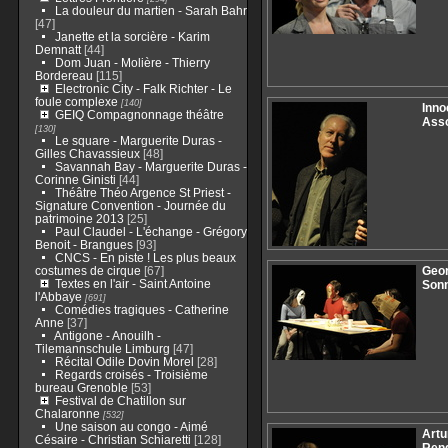
La douleur du martien - Sarah Bahr
[47]
Janette et la sorcière - Karim
Demnatt
[44]
Dom Juan - Molière - Thierry
Bordereau
[115]
Electronic City - Falk Richter - Le
foule complexe
[140]
Inno
GEIQ Compagnonnage théâtre
Asso
[130]
Le square - Marguerite Duras -
Gilles Chavassieux
[48]
Savannah Bay - Marguerite Duras -
Corinne Ginisti
[44]
Théâtre Théo Argence St Priest -
Signature Convention - Journée du
patrimoine 2013
[25]
Paul Claudel - L'échange - Grégory
Benoit - Brangues
[93]
CNCS - En piste ! Les plus beaux
costumes de cirque
[67]
Geor
Textes en l'air - Saint Antoine
Son
l'Abbaye
[691]
Comédies tragiques - Catherine
Anne
[37]
Antigone - Anouilh -
Tilemannschule Limburg
[47]
Récital Odile Dovin Morel
[28]
Regards croisés - Troisième
bureau Grenoble
[53]
Festival de Chatillon sur
Chalaronne
[532]
Une saison au congo - Aimé
Artu
Césaire - Christian Schiaretti
[128]