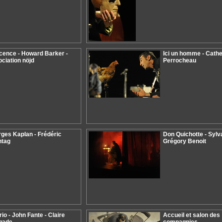
cence - Howard Barker -
Ici un homme - Cathe
ciation nöjd
Perrocheau
ges Kaplan - Frédéric
Don Quichotte - Sylv
ntag
Grégory Benoit
rio - John Fante - Claire
Accueil et salon des