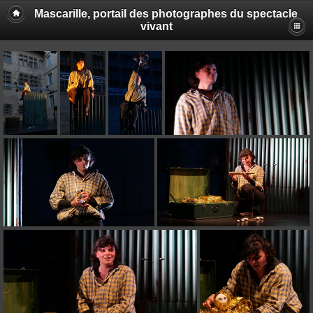
Mascarille, portail des photographes du spectacle
vivant