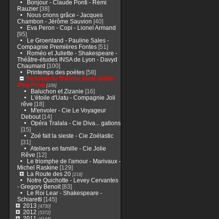
Bonjour - Claude Ponti - Rémi
Rauzier
[38]
Nous crions grâce - Jacques
Chambon - Jérôme Sauvion
[40]
Eva Peron - Copi - Lionel Armand
[95]
Le Groenland - Pauline Sales -
Compagnie Premières Fontes
[51]
Roméo et Juliette - Shakespeare -
Théâtre-études INSA de Lyon - Davyd
Chaumard
[100]
Printemps des poètes
[58]
Festival de Théâtre jeune public
Ping Pong
[106]
Baluchon et Zizanie
[16]
L'étoile d'Uatu - Compagnie Joli
rêve
[18]
M'envoler - Cie Le Voyageur
Debout
[14]
Opéra Tralala - Cie Diva... gations
[15]
Zoé fait la sieste - Cie Zoélastic
[31]
Ateliers en famille - Cie Jolie
Rêve
[12]
Le triomphe de l'amour - Marivaux -
Michel Raskine
[129]
La Route des 20
[218]
Notre Quichotte - Levey Cervantes
- Gregory Benoit
[83]
Le Roi Lear - Shakespeare -
Schiaretti
[145]
2013
[4730]
2012
[5372]
2011
[4144]