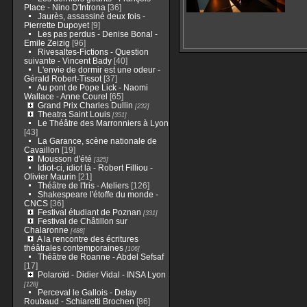
Place - Nino D'Introna
[36]
Jaurès, assassiné deux fois -
Pierrette Dupoyet
[9]
Les pas perdus - Denise Bonal -
Emile Zeizig
[96]
Rivesaltes-Fictions - Question
suivante - Vincent Bady
[40]
L'envie de dormir est une odeur -
Gérald Robert-Tissot
[37]
Au pont de Pope Lick - Naomi
Wallace - Anne Courel
[65]
Grand Prix Charles Dullin
[232]
Theatra Saint Louis
[351]
Le Théâtre des Marronniers à Lyon
[43]
La Garance, scène nationale de
Cavaillon
[19]
Mousson d'été
[325]
Idiot-ci, idiot là - Robert Filliou -
Olivier Maurin
[21]
Théâtre de l'Iris - Ateliers
[126]
Shakespeare l'étoffe du monde -
CNCS
[36]
Festival étudiant de Poznan
[331]
Festival de Châtillon sur
Chalaronne
[488]
A la rencontre des écritures
théâtrales contemporaines
[106]
Théâtre de Roanne - Abdel Sefsaf
[17]
Polaroïd - Didier Vidal - INSA Lyon
[128]
Perceval le Gallois - Delay
Roubaud - Schiaretti Brochen
[86]