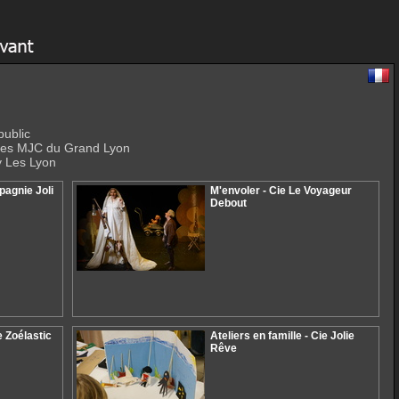
public
 des MJC du Grand Lyon
y Les Lyon
pagnie Joli
M'envoler - Cie Le Voyageur
Debout
ie Zoélastic
Ateliers en famille - Cie Jolie
Rêve