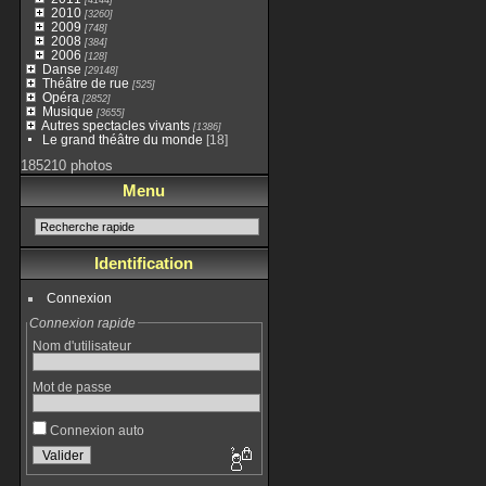
2010
[3260]
2009
[748]
2008
[384]
2006
[128]
Danse
[29148]
Théâtre de rue
[525]
Opéra
[2852]
Musique
[3655]
Autres spectacles vivants
[1386]
Le grand théâtre du monde
[18]
185210 photos
Menu
Identification
Connexion
Connexion rapide
Nom d'utilisateur
Mot de passe
Connexion auto