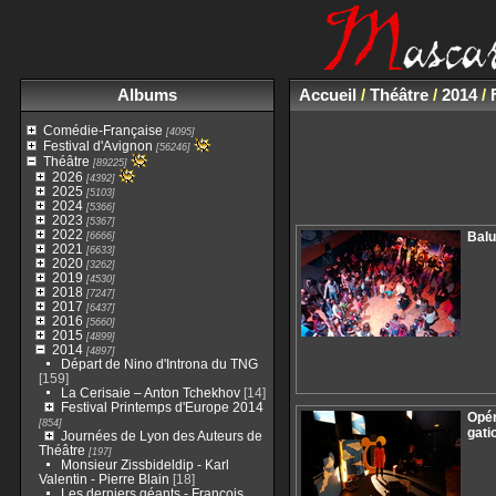
Albums
Accueil
/
Théâtre
/
2014
/
Comédie-Française
[4095]
Festival d'Avignon
[56246]
Théâtre
[89225]
2026
[4392]
2025
[5103]
2024
[5366]
2023
[5367]
2022
[6666]
Balu
2021
[6633]
2020
[3262]
2019
[4530]
2018
[7247]
2017
[6437]
2016
[5660]
2015
[4899]
2014
[4897]
Départ de Nino d'Introna du TNG
[159]
La Cerisaie – Anton Tchekhov
[14]
Festival Printemps d'Europe 2014
Opér
[854]
gati
Journées de Lyon des Auteurs de
Théâtre
[197]
Monsieur Zissbideldip - Karl
Valentin - Pierre Blain
[18]
Les derniers géants - François