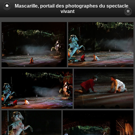
Mascarille, portail des photographes du spectacle
vivant