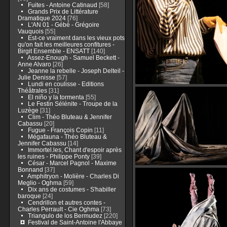
Fuites - Antoine Catinaud
[58]
Grands Prix de Littérature
Dramatique 2024
[76]
L'AN 01 - Gébé - Grégoire
Vauquois
[55]
Est-ce vraiment dans les vieux pots
qu'on fait les meilleures confitures -
Birgit Ensemble - ENSATT
[140]
Assez-Enough - Samuel Beckett -
Anne Alvaro
[26]
Jeanne la rebelle - Joseph Delteil -
Julie Denisse
[57]
Lundi en coulisse - Editions
Théâtrales
[31]
El niño y la tormenta
[55]
Le Festin Sélénite - Troupe de la
Luzège
[31]
Clim - Théo Bluteau & Jennifer
Cabassu
[20]
Fugue - François Copin
[11]
Mégafauna - Théo Bluteau &
Jennifer Cabassu
[14]
Immortel.les, Chant d'espoir après
les ruines - Philippe Ponty
[39]
César - Marcel Pagnol - Maxime
Bonnand
[37]
Amphitryon - Molière - Charles Di
Meglio - Oghma
[59]
Dix ans de costumes - S'habiller
baroque
[24]
Cendrillon et autres contes -
Charles Perrault - Cie Oghma
[73]
Triangulo de los Bermudez
[220]
Festival de Saint-Antoine l'Abbaye