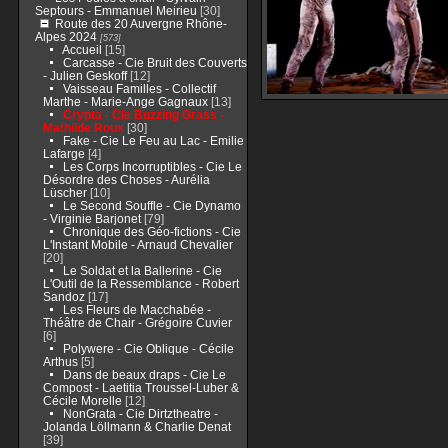
Septours - Emmanuel Meirieu
[30]
Route des 20 Auvergne Rhône-
Alpes 2024
[573]
Accueil
[15]
Carcasse - Cie Bruit des Couverts
- Julien Geskoff
[12]
Vaisseau Familles - Collectif
Marthe - Marie-Ange Gagnaux
[13]
Crypta - Cie Buzzing Grass -
Mathilde Roux
[30]
Fake - Cie Le Feu au Lac - Emilie
Lafarge
[4]
Les Corps Incorruptibles - Cie Le
Désordre des Choses - Aurélia
Lüscher
[10]
Le Second Souffle - Cie Dynamo
- Virginie Barjonet
[79]
Chronique des Géo-fictions - Cie
L'Instant Mobile - Arnaud Chevalier
[20]
Le Soldat et la Ballerine - Cie
L'Outil de la Ressemblance - Robert
Sandoz
[17]
Les Fleurs de Macchabée -
Théâtre de Chair - Grégoire Cuvier
[6]
Polywere - Cie Oblique - Cécile
Arthus
[5]
Dans de beaux draps - Cie Le
Compost - Laetitia Troussel-Luber &
Cécile Morelle
[12]
NonGrata - Cie Dirtztheatre -
Jolanda Löllmann & Charlie Denat
[39]