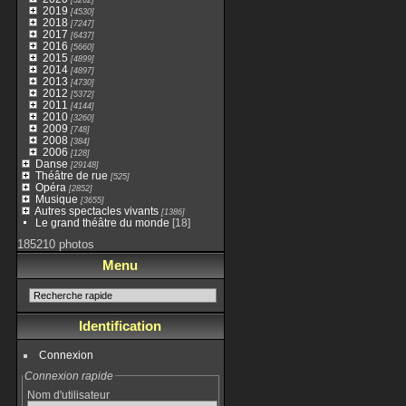
2019
[4530]
2018
[7247]
2017
[6437]
2016
[5660]
2015
[4899]
2014
[4897]
2013
[4730]
2012
[5372]
2011
[4144]
2010
[3260]
2009
[748]
2008
[384]
2006
[128]
Danse
[29148]
Théâtre de rue
[525]
Opéra
[2852]
Musique
[3655]
Autres spectacles vivants
[1386]
Le grand théâtre du monde
[18]
185210 photos
Menu
Identification
Connexion
Connexion rapide
Nom d'utilisateur