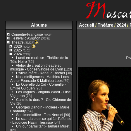
Albums
Accueil
/
Théâtre
/
2024
/
Comédie-Française
[4095]
Festival d'Avignon
[56246]
Théâtre
[89225]
2026
[4392]
2025
[5103]
2024
[5366]
Pr
Lundi en coulisse - Théâtre de la
Tête Noire
[32]
Atelier de création théâtre et
musique - Conservatoire de Lyon
[123]
L'Arbre-mère - Renaud Rocher
[30]
Nos Intelligences - Matthieu Loos -
Arthur Fourcade & Matthieu Loos
[79]
La Querelle du Cid - Corneille -
Emilie Guiguen
[96]
Les Vagues - Virginia Woolf - Élise
Vigneron
[78]
Camille tu dors ? - Cie Chienne de
Vie
[26]
Georges Dandin - Molière - Marie
Chabauty
[54]
Sentimentalifée - Tom Nermel
[90]
Le scandale est ce qui fait l'offense
- Laodicée Hazim Terrasse
[54]
Un jour parmi tant - Tamara Muret
[65]