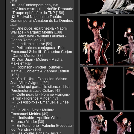
[509]
Les Contemporaines
[304]
A tous ceux qui... - Noëlle Renaude
- Troupe éphémère du TNP
[158]
Festival National de Théâtre
Contemporain Amateur de La Dombes
[821]
Une puce, épargnez-là - Naomi
Wallace - Margaux Moulin
[108]
Sanctuaire - William Faulkner -
Florian Remblier
[79]
Lundi en coulisse
[59]
Petits crimes conjugaux - Eric-
Emmanuel Schmitt - Catherine Corjon
- Daniel Munier
[88]
Dom Juan - Molière - Macha
Makeïeff
[420]
Robinson - Michel Tournier -
Mathieu Coblentz & Vianney Ledieu
[195]
Y a d’l’Ubu - Exposition Maison
Jean Vilar, Avignon
[20]
Celui qui gardait le silence - Lisa
Perelmuter & Lucie Cottard
[42]
Cette peau là - Pomme François-
Ferron - Florence Minder
[47]
Lxs Assoiffxs - Emanuel.le Linée
[37]
La Villa - Alexis Mullard -
Emmanuel Meirieu
[49]
L'Indisable - Apolline Gille -
Florence Minder
[30]
En Périphérie - Valentin Gicqueau -
Igor Mendjisky
[44]
Les Poules à chair - Sylvain