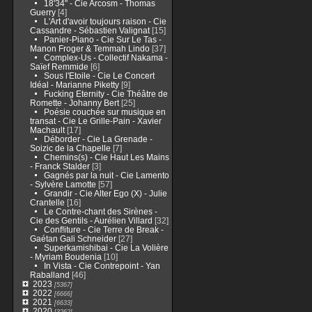
18'34" - Cie Arcosm - Thomas
Guerry
[4]
L'Art d'avoir toujours raison - Cie
Cassandre - Sébastien Valignat
[15]
Panier-Piano - Cie Sur Le Tas -
Manon Froger & Temmah Lindo
[37]
Complex-Us - Collectif Nakama -
Saïef Remmide
[6]
Sous l'Etoile - Cie Le Concert
Idéal - Marianne Piketty
[9]
Fucking Eternity - Cie Théâtre de
Romette - Johanny Bert
[25]
Poésie couchée sur musique en
transat - Cie Le Grille-Pain - Xavier
Machault
[17]
Déborder - Cie La Grenade -
Soizic de la Chapelle
[7]
Chemins(s) - Cie Haut Les Mains
- Franck Stalder
[3]
Gagnés par la nuit - Cie Lamento
- Sylvère Lamotte
[57]
Grandir - Cie Alter Ego (X) - Julie
Crantelle
[16]
Le Contre-chant des Sirènes -
Cie des Gentils - Aurélien Villard
[32]
Conf!iture - Cie Terre de Break -
Gaétan Gali Schneider
[27]
Superkamishibai - Cie La Volière
- Myriam Boudenia
[10]
In Vista - Cie Contrepoint - Yan
Raballand
[46]
2023
[5367]
2022
[6666]
2021
[6633]
2020
[3262]