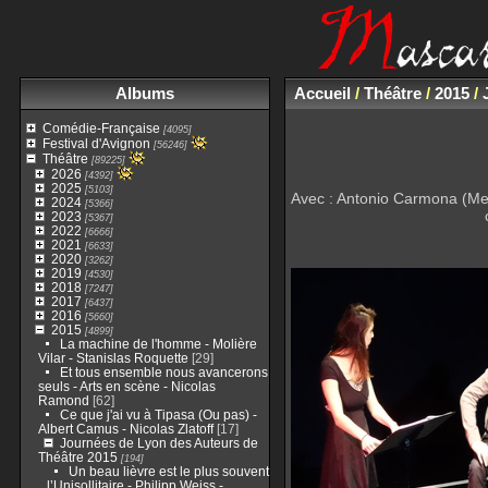
Albums
Accueil
/
Théâtre
/
2015
/
Comédie-Française
[4095]
Festival d'Avignon
[56246]
Théâtre
[89225]
2026
[4392]
2025
[5103]
Avec : Antonio Carmona (Mehd
2024
[5366]
2023
[5367]
2022
[6666]
2021
[6633]
2020
[3262]
2019
[4530]
2018
[7247]
2017
[6437]
2016
[5660]
2015
[4899]
La machine de l'homme - Molière
Vilar - Stanislas Roquette
[29]
Et tous ensemble nous avancerons
seuls - Arts en scène - Nicolas
Ramond
[62]
Ce que j'ai vu à Tipasa (Ou pas) -
Albert Camus - Nicolas Zlatoff
[17]
Journées de Lyon des Auteurs de
Théâtre 2015
[194]
Un beau lièvre est le plus souvent
l’Unisollitaire - Philipp Weiss -