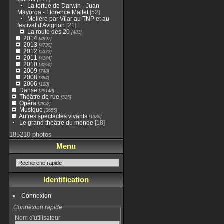
La tortue de Darwin - Juan
Mayorga - Florence Mallet
[52]
Molière par Vilar au TNP et au
festival d'Avignon
[21]
La route des 20
[481]
2014
[4897]
2013
[4730]
2012
[5372]
2011
[4144]
2010
[3260]
2009
[748]
2008
[384]
2006
[128]
Danse
[29148]
Théâtre de rue
[525]
Opéra
[2852]
Musique
[3655]
Autres spectacles vivants
[1386]
Le grand théâtre du monde
[18]
185210 photos
Menu
Identification
Connexion
Connexion rapide
Nom d'utilisateur