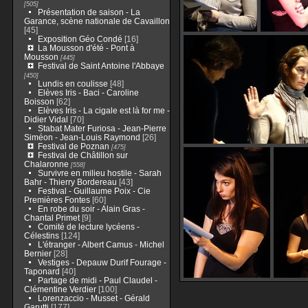
[505]
Présentation de saison - La
Garance, scène nationale de Cavaillon
[45]
Exposition Géo Condé
[16]
La Mousson d'été - Pont à
Mousson
[445]
Festival de Saint Antoine l'Abbaye
[450]
Lundis en coulisse
[48]
Elèves Iris - Baci - Caroline
Boisson
[62]
Elèves Iris - La cigale est là for me -
Didier Vidal
[70]
Stabat Mater Furiosa - Jean-Pierre
Siméon - Jean-Louis Raymond
[26]
Festival de Poznan
[475]
Festival de Châtillon sur
Chalaronne
[558]
Survivre en milieu hostile - Sarah
Bahr - Thierry Bordereau
[43]
Festival - Guillaume Poix - Cie
Premières Fontes
[60]
En robe du soir - Alain Gras -
Chantal Primet
[9]
Comité de lecture lycéens -
Célestins
[124]
L'étranger - Albert Camus - Michel
Bernier
[28]
Vestiges - Depauw Durif Fourage -
Taponard
[40]
Partage de midi - Paul Claudel -
Clémentine Verdier
[100]
Lorenzaccio - Musset - Gérald
Garutti
[177]