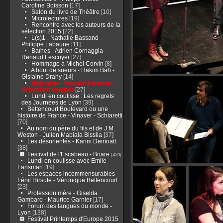
Caroline Boisson
[17]
Salon du livre de Théâtre
[10]
Microlectures
[19]
Rencontre avec les auteurs de la
sélection 2015
[22]
L(s)1 - Nathalie Bassand -
Philippe Labaune
[11]
Baïnes - Adrien Cornaggia -
Renaud Lescuyer
[27]
Hommage à Michel Corvin
[8]
A bout de sueurs - Hakim Bah -
Gislaine Drahy
[14]
Métropole - Vincent Farasse -
Sébastien Valignat
[27]
Lundi en coulisse : Les regrets
des Journées de Lyon
[39]
Bettencourt Boulevard ou une
histoire de France - Vinaver - Schiaretti
[70]
Au nom du père du fils et de J.M.
Weston - Julien Mabiala Bissila
[37]
Les désorientés - Karim Demnatt
[38]
Festival de l'Escabeau - Briare
[420]
Lundi en coulisse avec Emile
Lansman
[19]
Les espaces incommensurables -
Fénil Hirsute - Véronique Bettencourt
[23]
Profession mère - Giselda
Gambaro - Maurice Garnier
[17]
Forum des langues du monde -
Lyon
[138]
Festival Printemps d'Europe 2015