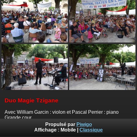
Duo Magie Tzigane
Avec William Garcin : violon et Pascal Perrier : piano
Grande cour
Photos :
Emile Zeizig
Propulsé par
Piwigo
Affichage :
Mobile
|
Classique